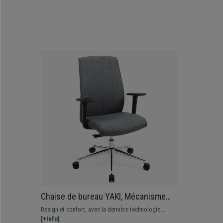
Chaise de bureau YAKI, Mécanisme
synchrone avec positions, Piétement
Design et confort, avec la dernière technologie.
en métal, En Tissu, Gris
Découvrez ce nouveau modèle avec piétement en
[+Info]