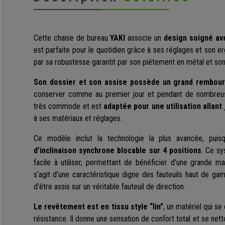
Cette chaise de bureau
YAKI
associe un
design soigné av
est parfaite pour le quotidien grâce à ses réglages et son e
par sa robustesse garantit par son piétement en métal et son
Son dossier et son assise possède un grand rembour
conserver comme au premier jour et pendant de nombreuses
très commode et est
adaptée pour une utilisation allant
à ses matériaux et réglages.
Ce modèle inclut la technologie la plus avancée, pui
d’inclinaison synchrone blocable sur 4 positions
. Ce sy
facile à utiliser, permettant de bénéficier d’une grande mar
s’agit d’une caractéristique digne des fauteuils haut de g
d’être assis sur un véritable fauteuil de direction.
Le revêtement est en tissu style “lin”
, un matériel qui se 
résistance. Il donne une sensation de confort total et se netto