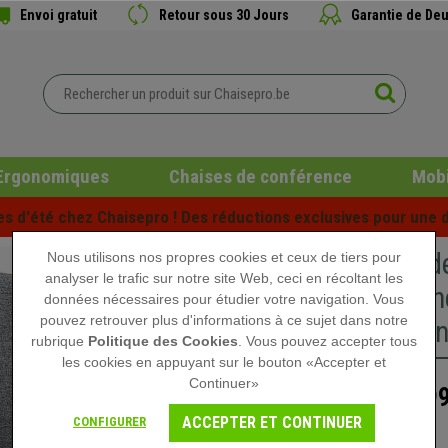
Envoi gratuit
Retour sous 30 Jours
Garantie de Deu
Ergonomiques
Chaises de conférence
Mobi
es d'été chez Chaisepro ! Des réductions exclusives pour une d
Chaise d
Nous utilisons nos propres cookies et ceux de tiers pour
analyser le trafic sur notre site Web, ceci en récoltant les
synchron
données nécessaires pour étudier votre navigation. Vous
pouvez retrouver plus d'informations à ce sujet dans notre
métal, En
rubrique
Politique des Cookies
. Vous pouvez accepter tous
les cookies en appuyant sur le bouton «Accepter et
Continuer»
199
289,90 €
ACCEPTER ET CONTINUER
CONFIGURER
Rupture de stock