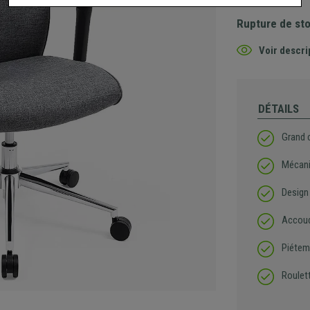
Rupture de st
Voir descri
DÉTAILS
Grand 
Mécani
Design
Accoud
Piétem
Roulet