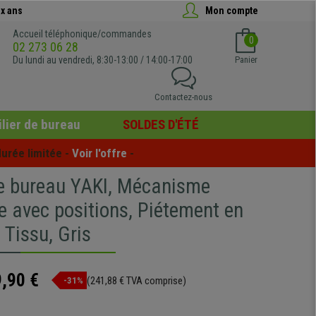
x ans
Mon compte
Accueil téléphonique/commandes
0
02 273 06 28
Du lundi au vendredi, 8:30-13:00 / 14:00-17:00
Panier
Contactez-nous
lier de bureau
SOLDES D'ÉTÉ
urée limitée - 
Voir l'offre
 -
e bureau YAKI, Mécanisme
e avec positions, Piétement en
 Tissu, Gris
,90 €
(241,88 € TVA comprise)
-31%