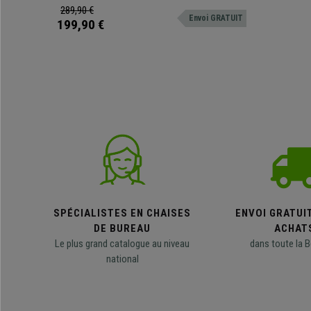
métal et différentes positions de réglage. Roulettes
289,90 €
Envoi GRATUIT
avec bandage en caoutchouc incluses!
199,90 €
SPÉCIALISTES EN CHAISES
ENVOI GRATUI
DE BUREAU
ACHAT
Le plus grand catalogue au niveau
dans toute la B
national