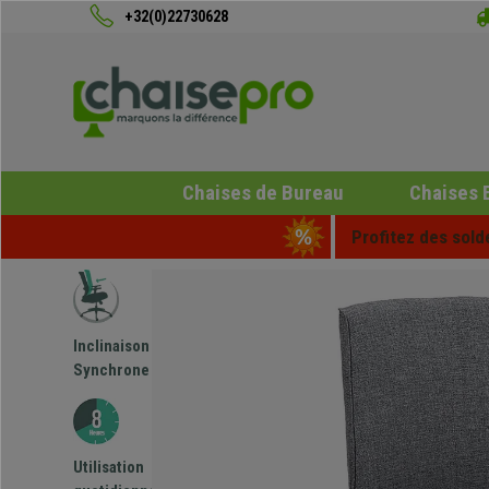
+32(0)22730628
Chaises de Bureau
Chaises 
Profitez des sold
Inclinaison
Synchrone
Utilisation