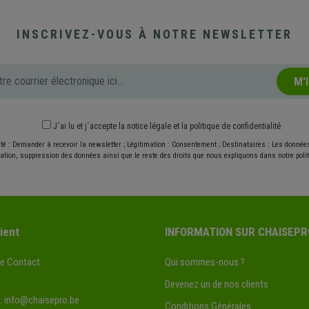
INSCRIVEZ-VOUS À NOTRE NEWSLETTER
M'
J´ai lu et j´accepte
la notice légale
et
la politique de confidentialité
ité : Demander à recevoir la newsletter ; Légitimation : Consentement ; Destinataires : Les donné
ication, suppression des données ainsi que le reste des droits que nous expliquons dans notre politi
ient
INFORMATION SUR CHAISEPR
de Contact
Qui sommes-nous ?
Devenez un de nos clients
:
info@chaisepro.be
Conditions Générales