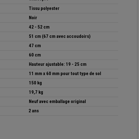
Tissu polyester
Noir
42 - 52 cm
51 cm (67 cm avec a
ccoudoirs
)
47 cm
60 cm
Hauteur
ajustable: 19 - 25 cm
11 mm x 60 mm pour tout type de sol
150 kg
19,7 kg
Neuf avec emballage original
2 ans