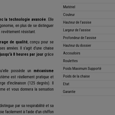
Matériel
Couleur
ec la technologie avancée
. Elle
Hauteur de l'assise
rgonomie, en plus de se distinguer
Largeur de l'assise
 revêtement résistant.
Profondeur de l'assise
rage de qualité
, conçu pour se
Hauteur du dossier
 années. Il s’agit d’une chaise
Accoudoirs
 jusqu’à 8 heures par jour
grâce
Roulettes
Poids Maximum Supporté
squ’elle possède un
mécanisme
Poids de la chaise
stème est réellement pratique et
ge d’inclinaison (125 degrés). Il
Etat
amme et vous donnera la sensation
Garantie
distingue par sa respirabilité et sa
ie facilement à l’aide d’un chiffon