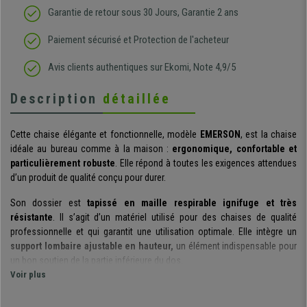
Garantie de retour sous 30 Jours, Garantie 2 ans
Paiement sécurisé et Protection de l'acheteur
Avis clients authentiques sur Ekomi, Note 4,9/5
Description
détaillée
Cette chaise élégante et fonctionnelle, modèle
EMERSON
, est la chaise
idéale au bureau comme à la maison :
ergonomique, confortable et
particulièrement robuste
. Elle répond à toutes les exigences attendues
d’un produit de qualité conçu pour durer.
Son dossier est
tapissé en maille respirable ignifuge et très
résistante
. Il s’agit d’un matériel utilisé pour des chaises de qualité
professionnelle et qui garantit une utilisation optimale. Elle intègre un
support lombaire ajustable en hauteur,
un élément indispensable pour
un bon soutien de la partie inférieure du dos.
Voir plus
Soulignons également son
dossier qui est réglable en hauteur
sur
différentes positions, pour adopter facilement une posture parfaite.