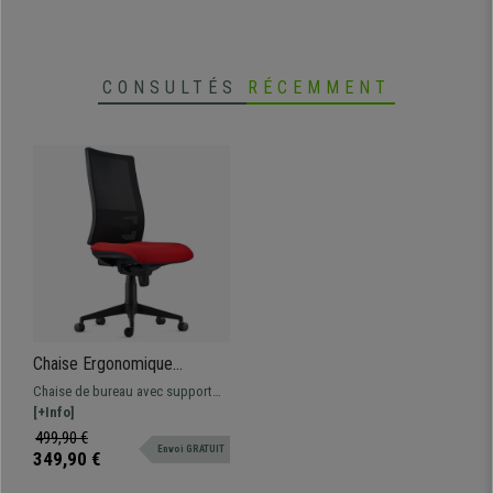
avec coutures apparentes.
CONSULTÉS
RÉCEMMENT
Chaise Ergonomique
EMERSON, Support
Chaise de bureau avec support
Lombaire, Sans Accoudoirs,
lombaire et inclinaison synchrone.
[+Info]
Dossier Ajustable, en Tissu,
Adaptée pour une utilisation de
499,90 €
Rouge
Envoi GRATUIT
8h, revêtement en maille respirable
349,90 €
et tissu ignifuge