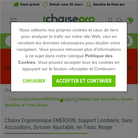
Envoi gratuit
Retour sous 30 Jours
Garantie de Deux ans
0
Nous utilisons nos propres cookies et ceux de tiers
pour analyser le trafic sur notre site Web, ceci en
récoltant les données nécessaires pour étudier votre
navigation. Vous pouvez retrouver plus d'informations
à ce sujet dans notre rubrique
Politique des
Cookies
. Vous pouvez accepter tous les cookies en
Profitez des soldes d'été chez Chaisepro ! Des réductions 
appuyant sur le bouton «Accepter et Continuer»
exclusives pour une durée limitée - 
Voir l'offre
 -
ACCEPTER ET CONTINUER
CONFIGURER
Chaisepro
Chaises de Bureau
Chaise Ergonomique EMERSON, Support Lombaire, Sans
Accoudoirs, Dossier Ajustable, en Tissu, Rouge