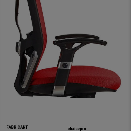
tension de la colonne vertébrale. Il est également possible de régler la
dureté ou intensité du basculement afin de l’adapter selon vos envies.
L’assise bénéficie d’un épais rembourrage (55kg/m3)
. Sa forme
étudiée est destinée à trouver facilement une posture confortable tout en
soulageant la tension grâce à ses côtés arrondis. Le rembourrage est de
qualité et a été étudié pour durer sur le long terme.
Les accoudoirs 2D
(réglage vertical et angle) sont revêtus d’une couche
en caoutchouc qui permet de trouver facilement une posture commode
dans laquelle vous pouvez travailler confortablement. Les
roulettes sont
équipées d’un bandage en caoutchouc
pour utiliser la chaise sur tout
type de surface.
Il s’agit d’une chaise
très complète, idéale pour une utilisation
intensive à la maison comme au bureau
. Vous trouverez ce modèle
dans d’autres boutiques à un prix dépassant largement les 500€. Chez
chaisepro, nous vous offrons un service totalement personnalisé et la
garantie la plus complète du marché. De plus, la
livraison se fait sous
24/48h
, que demander de plus !
FABRICANT
chaisepro