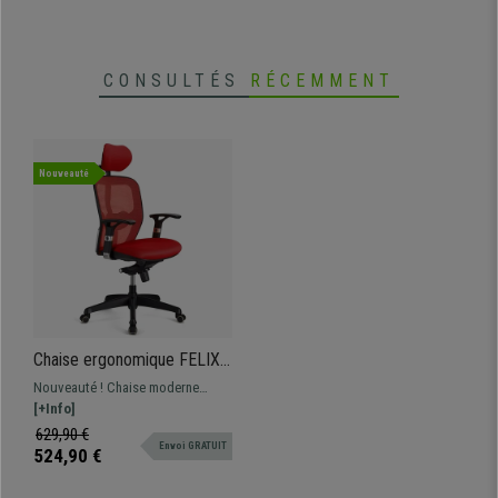
CONSULTÉS
RÉCEMMENT
Nouveauté
Chaise ergonomique FELIX
PRO, Support Lombaire
Nouveauté ! Chaise moderne
Ajustable, Adapté utilisation
ajustable et adaptée pour une
[+Info]
8h, Rouge
utilisation intensive. Disponible
629,90 €
Envoi GRATUIT
avec ou sans appui-tête,
524,90 €
différentes couleurs