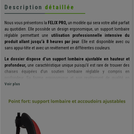
Description
détaillée
Nous vous présentons la
FELIX PRO,
un modèle qui sera votre allié parfait
au quotidien. Elle possède un design ergonomique, un support lombaire
réglable permettant une
utilisation professionnelle intensive du
produit allant jusqu’à 8 heures par jour
. Elle est disponible avec ou
sans appui-tête et avec un revêtement en différentes couleurs.
Le dossier dispose d’un support lombaire ajustable en hauteur et
profondeur,
une caractéristique unique puisqu’il est rare de trouver des
chaises équipées d’un soutien lombaire réglable y compris en
profondeur. Sa forme ergonomique et son revêtement de qualité en
maille respirable
Voir plus
avec une finition en tissu augmentent
considérablement la sensation de confort.
L’appui-tête est ajustable en hauteur et angle
. Il est également
rembourré, ce qui permet de soulager la tension du cou, un vrai atout pour
une utilisation intensive !
Elle possède un mécanisme d’inclinaison synchrone à 4 positions
.
Cette technologie permet un soutien continu du dos et libère ainsi la