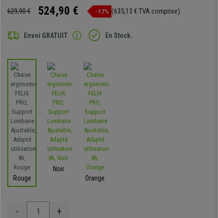
524,90 €
629,90 €
(635,13 € TVA comprise)
-17%
Envoi GRATUIT
En Stock.
Noir
Rouge
Orange
-
+