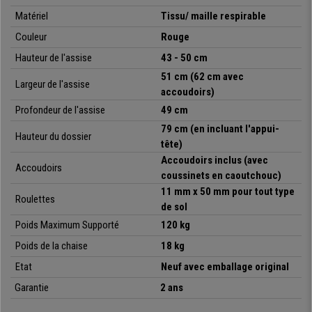
Matériel
Tissu/ maille respirable
•
Support lombaire réglable en hauteur et en profondeur
• Grand confort, adapté pour une utilisation intensive jusqu’à 8h
Couleur
Rouge
•
Mécanisme synchrone à 4 positions
Hauteur de l'assise
43 - 50 cm
• Revêtement en maille respirable et tissu résistant
•
Assise avec un rembourrage épais
51 cm (62 cm avec
Largeur de l'assise
• Roulettes pour tout type de surface
accoudoirs)
•
Accoudoirs 2D avec coussinets (couche en caoutchouc)
Profondeur de l'assise
49 cm
79 cm (en incluant l'appui-
Hauteur du dossier
tête)
Accoudoirs inclus (avec
Accoudoirs
coussinets en caoutchouc)
11 mm x 50 mm pour tout type
Roulettes
de sol
Poids Maximum Supporté
120 kg
Poids de la chaise
18 kg
Etat
Neuf avec emballage original
Garantie
2 ans