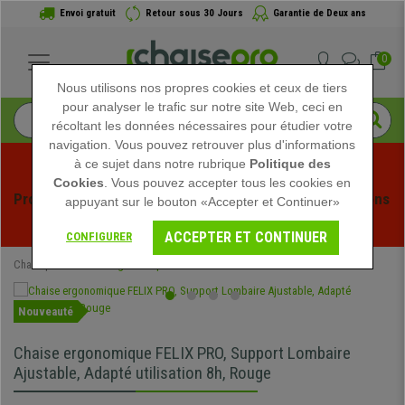
Envoi gratuit
Retour sous 30 Jours
Garantie de Deux ans
0
Nous utilisons nos propres cookies et ceux de tiers
pour analyser le trafic sur notre site Web, ceci en
récoltant les données nécessaires pour étudier votre
navigation. Vous pouvez retrouver plus d'informations
à ce sujet dans notre rubrique
Politique des
Cookies
. Vous pouvez accepter tous les cookies en
Profitez des soldes d'été chez Chaisepro ! Des réductions 
appuyant sur le bouton «Accepter et Continuer»
exclusives pour une durée limitée - 
Voir l'offre
 -
ACCEPTER ET CONTINUER
CONFIGURER
Chaisepro
Chaises Ergonomiques
Nouveauté
Chaise ergonomique FELIX PRO, Support Lombaire
Ajustable, Adapté utilisation 8h, Rouge