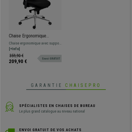
Chaise Ergonomique
LAMBO, Utilisation 8h/jour,
Chaise ergonomique avec support
Support Lombaire, Noir
lombaire ajustable. Adaptée à un
[+Info]
usage intensif de 8 heures
359,90 €
Envoi GRATUIT
209,90 €
GARANTIE
CHAISEPRO
SPÉCIALISTES EN CHAISES DE BUREAU
Le plus grand catalogue au niveau national
ENVOI GRATUIT DE VOS ACHATS