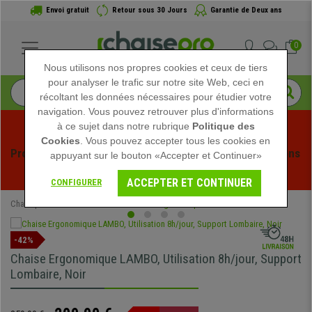
Envoi gratuit
Retour sous 30 Jours
Garantie de Deux ans
0
Nous utilisons nos propres cookies et ceux de tiers
pour analyser le trafic sur notre site Web, ceci en
récoltant les données nécessaires pour étudier votre
navigation. Vous pouvez retrouver plus d'informations
à ce sujet dans notre rubrique
Politique des
Cookies
. Vous pouvez accepter tous les cookies en
Profitez des soldes d'été chez Chaisepro ! Des réductions 
appuyant sur le bouton «Accepter et Continuer»
exclusives pour une durée limitée - 
Voir l'offre
 -
ACCEPTER ET CONTINUER
CONFIGURER
Chaisepro
Chaises de Bureau
Chaises Ergonomiques
-42%
Chaise Ergonomique LAMBO, Utilisation 8h/jour, Support
Lombaire, Noir