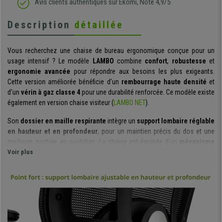
Avis clients authentiques sur Ekomi, Note 4,9/5
Description
détaillée
Vous recherchez une chaise de bureau ergonomique conçue pour un
usage intensif ? Le modèle
LAMBO
combine
confort
,
robustesse
et
ergonomie avancée
pour répondre aux besoins les plus exigeants.
Cette version améliorée bénéficie d’un
rembourrage haute densité
et
d’un
vérin à gaz classe 4
pour une durabilité renforcée.
Ce modèle existe
également en version chaise visiteur (
LAMBO NET
).
Son
dossier en maille respirante
intègre un
support lombaire réglable
en hauteur et en profondeur
, pour un maintien précis du dos et une
meilleure posture au quotidien. La chaise est équipée d’un
mécanisme
d’inclinaison
Voir plus
avec
3 positions de verrouillage
et système de bascule,
afin d’adapter facilement l’inclinaison selon vos besoins.
L’
assise ergonomique
en maille respirante possède un rembourrage
épais de
35 kg/m³
ainsi que des bords arrondis pour réduire la pression
au niveau des jambes et améliorer le confort sur de longues sessions de
travail. Les
accoudoirs réglables en hauteur sur 6 positions
avec