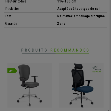
Hauteur totale
116-130 cm
• Grand confort, adapté pour une utilisation intensive
Roulettes
Adaptées à tout type de sol
•
Mécanisme basculant de balancement
• Revêtement en maille respirable et tissu résistant
Etat
Neuf avec emballage d'origine
•
Assise avec un rembourrage épais
Garantie
2 ans
• Appui-Tête réglable en hauteur et angle
•
Accoudoirs réglables en hauteur
PRODUITS
RECOMMANDÉS
Offre