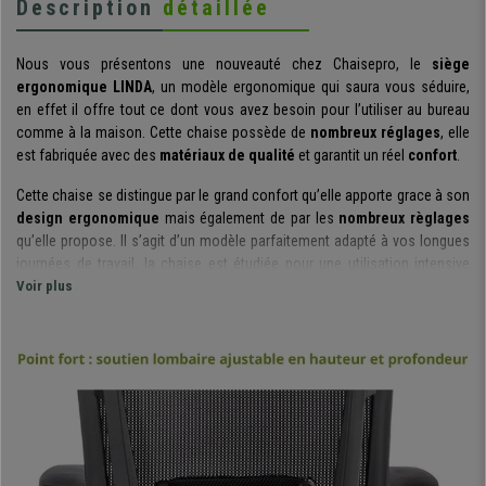
Description
détaillée
Nous vous présentons une nouveauté chez Chaisepro, le
siège
ergonomique LINDA
, un modèle ergonomique qui saura vous séduire,
en effet il offre tout ce dont vous avez besoin pour l’utiliser au bureau
comme à la maison. Cette chaise possède de
nombreux réglages
, elle
est fabriquée avec des
matériaux de qualité
et garantit un réel
confort
.
Cette chaise se distingue par le grand confort qu’elle apporte grace à son
design ergonomique
mais également de par les
nombreux règlages
qu’elle propose. Il s’agit d’un modèle parfaitement adapté à vos longues
journées de travail, la chaise est étudiée pour une utilisation intensive
allant jusqu’à 8 heures par jour. Ce modèle se caractèrise par
Voir plus
une assise
très confortable
,
rembourrée en mousse haute densité
. Elle est de
plus recouverte d’un tissu respirable qui garantit un entretien facile et une
réelle durabilité à l’usage.
Le dossier dispose d’
un support lombaire réglable
aussi bien en
hauteur qu’en profondeur. Un élèment qui permet de garantir à son
utilisateur une
posture correcte et saine du dos
. L
’appui-tête
du
modèle est également
réglable, en hauteur et en inclinaison
, il