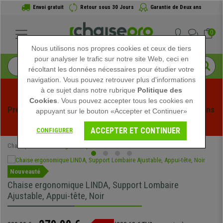
Envoi gratuit
Retour sous 30 Jours
Garantie de Deux ans
0
Nous utilisons nos propres cookies et ceux de tiers
pour analyser le trafic sur notre site Web, ceci en
récoltant les données nécessaires pour étudier votre
navigation. Vous pouvez retrouver plus d'informations
à ce sujet dans notre rubrique
Politique des
Cookies
. Vous pouvez accepter tous les cookies en
Profitez des soldes d'été chez Chaisepro ! Des réductions 
appuyant sur le bouton «Accepter et Continuer»
exclusives pour une durée limitée - 
Voir l'offre
 -
ACCEPTER ET CONTINUER
CONFIGURER
Chaisepro
Chaises Ergonomiques
Nouveauté
Chaise ergonomique LINDA, Support Lombaire
Ajustable, Appui-tête, Noir