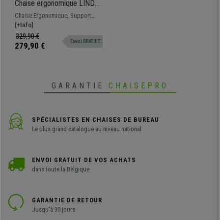
Chaise ergonomique LINDA,
Support Lombaire Ajustable,
Chaise Ergonomique, Support
Appui-tête, Noir
Lombaire Ajustable, Appui-Tête,
[+Info]
Maille respirable
329,90 €
Envoi GRATUIT
279,90 €
GARANTIE
CHAISEPRO
SPÉCIALISTES EN CHAISES DE BUREAU
Le plus grand catalogue au niveau national
ENVOI GRATUIT DE VOS ACHATS
dans toute la Belgique
GARANTIE DE RETOUR
Jusqu'à 30 jours