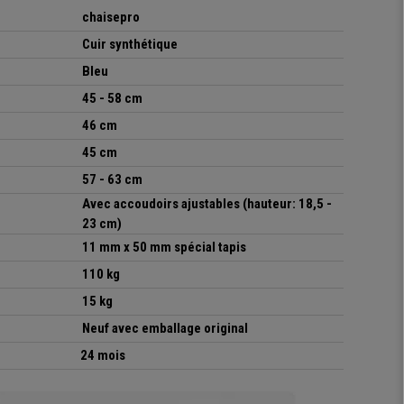
chaisepro
Cuir synthétique
Bleu
45 - 58 cm
46 cm
45 cm
57 - 63 cm
Avec accoudoirs ajustables (hauteur: 18,5 -
23 cm)
11 mm x 50 mm spécial tapis
110 kg
15 kg
Neuf avec emballage original
24 mois