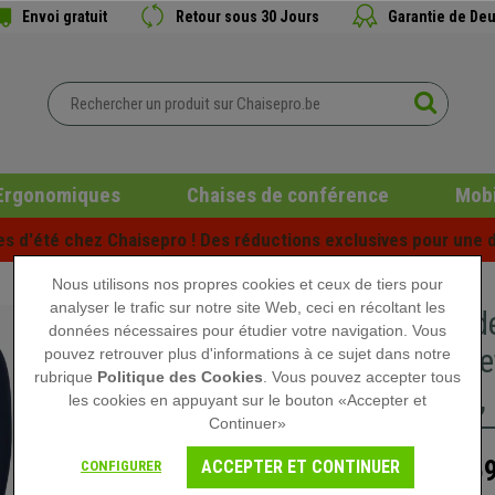
Envoi gratuit
Retour sous 30 Jours
Garantie de Deu
Ergonomiques
Chaises de conférence
Mobi
es d'été chez Chaisepro ! Des réductions exclusives pour une d
Nous utilisons nos propres cookies et ceux de tiers pour
analyser le trafic sur notre site Web, ceci en récoltant les
Chaise d
données nécessaires pour étudier votre navigation. Vous
Dossier e
pouvez retrouver plus d'informations à ce sujet dans notre
rubrique
Politique des Cookies
. Vous pouvez accepter tous
Robuste,
les cookies en appuyant sur le bouton «Accepter et
Continuer»
159
ACCEPTER ET CONTINUER
CONFIGURER
169,90 €