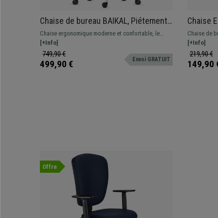
Chaise de bureau BAIKAL, Piétement
Chaise E
métallique, Accoudoirs Ajustables,
Réglable
Chaise ergonomique moderne et confortable, le
Chaise de b
Support Lombaire, en Tissu, Bleu
Excellen
modèle parfait pour une utilisation professionnelle
[+Info]
dossier régl
[+Info]
Foncé
étant donné sa grande résistance et son confort
et accoudoir
749,90 €
219,90 €
Envoi GRATUIT
499,90 €
149,90 
Offre