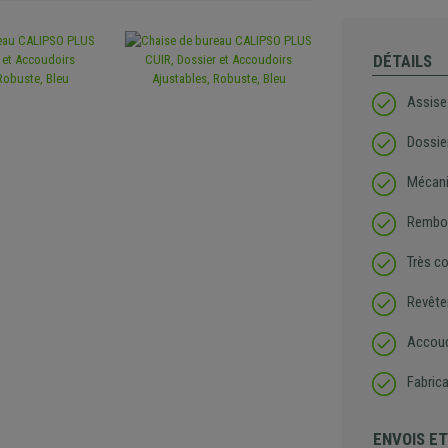
DÉTAILS
Assise
Dossie
Mécani
Rembou
Très c
Revête
Accoud
Fabrica
ENVOIS E