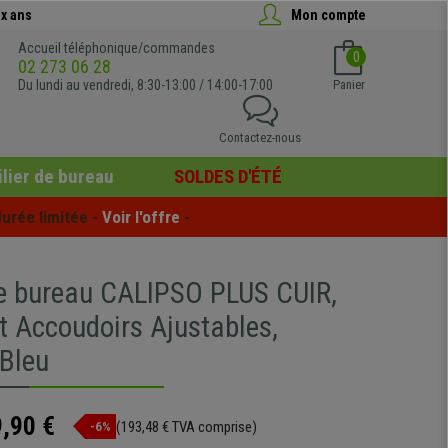
x ans
Mon compte
Accueil téléphonique/commandes
0
02 273 06 28
Du lundi au vendredi, 8:30-13:00 / 14:00-17:00
Panier
Contactez-nous
lier de bureau
SOLDES D'ÉTÉ
urée limitée - 
Voir l'offre
 -
e bureau CALIPSO PLUS CUIR,
t Accoudoirs Ajustables,
 Bleu
,90 €
(193,48 € TVA comprise)
-6%