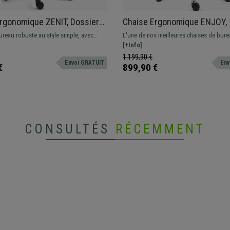
rgonomique ZENIT, Dossier
Chaise Ergonomique ENJOY,
, Accoudoirs Ajustables,
Ajustable, Utilisation Intensi
ureau robuste au style simple, avec
L'une de nos meilleures chaises de bur
t Rembourrage, Noir
Revêtement en Cuir Authenti
able en hauteur. Assise de haute densité
ergonomique, avec tous les réglages po
[+Info]
s 3D, la garantie d'un confort optimal.
Confort maximal et haute qualité de fabr
1.199,90 €
Envoi GRATUIT
Env
avec un design avant-gardiste attrayant 
€
899,90 €
certificats.
CONSULTÉS
RÉCEMMENT