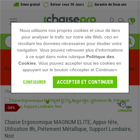
Envoi gratuit
Retour sous 30 Jours
Garantie de Deux ans
0
Nous utilisons nos propres cookies et ceux de tiers
pour analyser le trafic sur notre site Web, ceci en
récoltant les données nécessaires pour étudier votre
navigation. Vous pouvez retrouver plus d'informations
à ce sujet dans notre rubrique
Politique des
Cookies
. Vous pouvez accepter tous les cookies en
Profitez des soldes d'été chez Chaisepro ! Des réductions 
appuyant sur le bouton «Accepter et Continuer»
exclusives pour une durée limitée - 
Voir l'offre
 -
ACCEPTER ET CONTINUER
CONFIGURER
Chaisepro
Chaises de Bureau
Chaises Ergonomiques
-36%
Chaise Ergonomique MAGNUM ELITE, Appui-tête,
Utilisation 8h, Piétement Métallique, Support Lombaire,
Noir