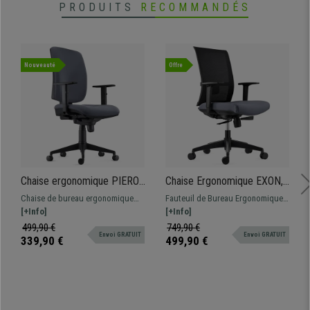
PRODUITS
RECOMMANDÉS
Nouveauté
Offre
Chaise ergonomique PIERO,
Chaise Ergonomique EXON,
Accoudoirs Ajustables, en
Support Lombaire,
Chaise de bureau ergonomique
Fauteuil de Bureau Ergonomique
Tissu Gris
Utilisation 8 H, en Tissu et
très confortable, élaborée à partir
[+Info]
trés confortable, parfaite pour une
[+Info]
Maille, Gris
de matériaux de grande qualité :
utilisation intensive. Support
499,90 €
749,90 €
Envoi GRATUIT
Envoi GRATUIT
idéale pour une utilisation
lombaire et accoudoirs
339,90 €
499,90 €
professionnelle intensive !
ajustables.