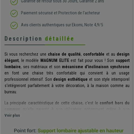
Garantie de retour sous 30 Jours, Garantie 2 ans
Paiement sécurisé et Protection de l'acheteur
Avis clients authentiques sur Ekomi, Note 4,9/5
Description
détaillée
Si vous recherchez une
chaise de qualité
,
confortable
et au
design
élégant
, le modèle
MAGNUM ELITE
est fait pour vous ! Son
support
lombaire
, ses matériaux et son
mécanisme d'inclinaison synchrone
en font une chaise très confortable qui convient à un usage
professionnel intensif. Son
design esthétique
et son style intemporel
s'intégreront parfaitement à votre décoration, à la maison comme au
bureau.
La principale caractéristique de cette chaise, c’est le
confort hors du
commun
qu’elle garantit à son utilisateur, notamment grâce à son
support lombaire intégré au dossier
Voir plus
. Ses
formes ergonomiques
ont
été étudiées et conçues de façon à ce que votre dos soit correctement
maintenu et adopte une position optimale, ce qui est essentiel lorsque