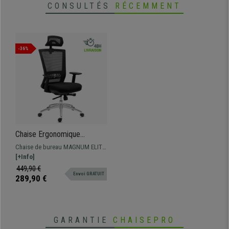
CONSULTÉS
RÉCEMMENT
-36%
Chaise Ergonomique
MAGNUM ELITE, Appui-tête,
Chaise de bureau MAGNUM ELITE
Utilisation 8h, Piétement
: haute qualité, idéale pour un
[+Info]
Métallique, Support
usage intensif. Elle combine un
449,90 €
Lombaire, Noir
Envoi GRATUIT
design élégant à des finitions et
289,90 €
un confort de première classe !
GARANTIE
CHAISEPRO