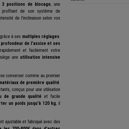
r 3 positions de blocage
, une
s profitant de son système de
ensité de l’inclinaison selon vos
r grâce à ses
multiples réglages
.
 profondeur de l’assise
et ses
rapidement et facilement votre
e siège une
utilisation intensive
t se converser comme au premier
matériaux de première qualité
.
ants, conçus pour une utilisation
u de grande qualité
et facile
ter un poids jusqu’à 120 kg
, il
ent ajustable et fabriqué avec des
e les 700-800€ dans d’autres