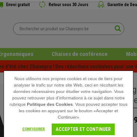
Envoi gratuit
Retour sous 30 Jours
Garantie de Deu
Ergonomiques
Chaises de conférence
Mobi
es d'été chez Chaisepro ! Des réductions exclusives pour une d
Nous utilisons nos propres cookies et ceux de tiers pour
analyser le trafic sur notre site Web, ceci en récoltant les
Siège er
données nécessaires pour étudier votre navigation. Vous
Ajustable
pouvez retrouver plus d'informations à ce sujet dans notre
rubrique
Politique des Cookies
. Vous pouvez accepter tous
les cookies en appuyant sur le bouton «Accepter et
Continuer»
499
999,90 €
ACCEPTER ET CONTINUER
CONFIGURER
Rupture de stock