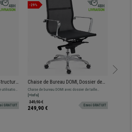
-29%
Structure
Chaise de Bureau DOMI, Dossier de
Siège 
ise
Taille Intermédiaire, Structure
Totalem
 utilisation
Chaise de bureau DOMI avec dossier de taille
Siège Erg
ir
Métallique Chromée, En Maille, Noir
Qualité
 réglages.
intermédiaire, structure Métallique Chromée.
[+Info]
s'adapte p
[+Info]
des
Mécanisme basculant avec réglage sur 4 positions
d'une mult
349,90 €
799,90 
oi GRATUIT
Envoi GRATUIT
ez
respecte 
249,90 €
699,90