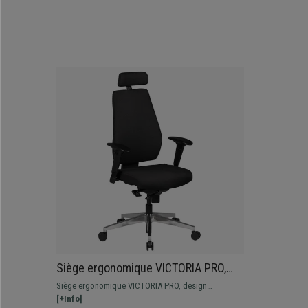
Siège ergonomique VICTORIA PRO,
100% Ajustable, en Tissu, Noir
Siège ergonomique VICTORIA PRO, design
spectaculaire avec dossier haut et assise très
[+Info]