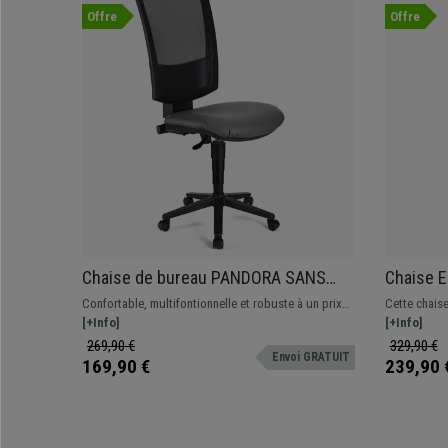
Offre
Offre
Chaise de bureau PANDORA SANS
Chaise E
ACCOUDOIRS CUIR, Dossier Ajustable
Utilisat
Confortable, multifontionnelle et robuste à un prix
Cette chaise
en Maille, Rembourrage épais, Gris
Lombaire
imbattable. Cette magnifique chaise est idéale pour
[+Info]
fonctionnalit
[+Info]
Métalliqu
une utilisation quotidienne, disponible en
s’agit d’un
269,90 €
329,90 €
Envoi GRATUIT
différentes couleurs
ajustable, 
169,90 €
239,90 
une finition