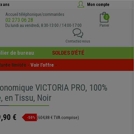
x ans
Mon compte
Accueil téléphonique/commandes
0
02 273 06 28
Du lundi au vendredi, 8:30-13:00 / 14:00-17:00
Panier
Contactez-nous
lier de bureau
SOLDES D'ÉTÉ
urée limitée - 
Voir l'offre
 -
gonomique VICTORIA PRO, 100%
, en Tissu, Noir
,90 €
(604,88 € TVA comprise)
-50%