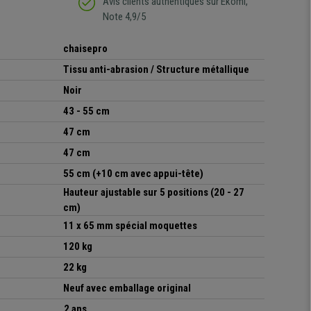
Avis clients authentiques sur Ekomi,
Note 4,9/5
chaisepro
Tissu anti-abrasion / Structure métallique
Noir
43 - 55 cm
47 cm
47 cm
55 cm (+10 cm avec appui-tête)
Hauteur ajustable sur 5 positions (20 - 27
cm)
11 x 65 mm spécial moquettes
120 kg
22 kg
Neuf avec emballage original
2 ans