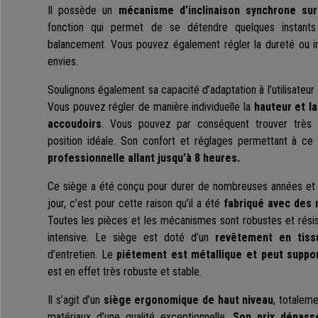
Il possède un
mécanisme d’inclinaison synchrone su
fonction qui permet de se détendre quelques instant
balancement. Vous pouvez également régler la dureté ou int
envies.
Soulignons également sa capacité d’adaptation à l’utilisateu
Vous pouvez régler de manière individuelle la
hauteur et la
accoudoirs
. Vous pouvez par conséquent trouver très 
position idéale. Son confort et réglages permettant à c
professionnelle allant jusqu’à 8 heures.
Ce siège a été conçu pour durer de nombreuses années e
jour, c’est pour cette raison qu’il a été
fabriqué avec des 
Toutes les pièces et les mécanismes sont robustes et résist
intensive. Le siège est doté d’un
revêtement en tiss
d’entretien. Le
piétement est métallique et peut suppor
est en effet très robuste et stable.
Il s’agit d’un
siège ergonomique de haut niveau
, totalem
matériaux d’une qualité exceptionnelle.
Son prix dépass