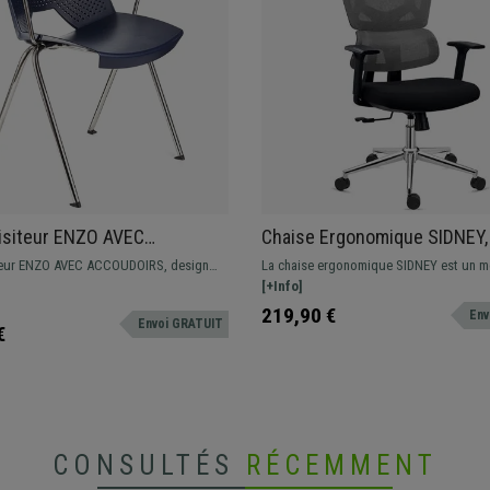
isiteur ENZO AVEC
Chaise Ergonomique SIDNEY,
IRS, Commode et Pratique,
Ergonomie, Très Confortable,
teur ENZO AVEC ACCOUDOIRS, design
La chaise ergonomique SIDNEY est un m
e, Bleu
Utilisation 8H, en Maille et Ti
re pour donner une touche moderne aux
confortable, qui présente de nombreux 
[+Info]
ente de conférences. Disponible en
une structure en acier chromé, pour une 
219,90 €
Env
Envoi GRATUIT
couleurs.
premium.
€
CONSULTÉS
RÉCEMMENT