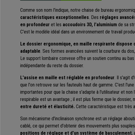
Comme son nom l'indique, notre chaise de bureau ergonomi
caractéristiques exceptionnelles
. Des
réglages avancé
en profondeur
et les
accoudoirs
3D,
l'aluminium
de sa str
C'est le modèle idéal dans un environnement de travail produc
Le dossier ergonomique, en maille respirante dispose d
adaptable
. Ses formes avancées suivent la courbure du dos,
Le support lombaire convexe offre un soutien continu au bas 
indépendante du reste du dossier.
L'assise en maille est réglable en profondeur
. Il s'agit
que l'on retrouve sur les fauteuils haut de gamme. C'est l'une
importantes pour que la chaise s'adapte à l'utilisateur et non l'
respirable est un avantage ; il est plus ferme que le dossier
entre dureté et élasticité.
Cette caractéristique est très 
Son mécanisme d'inclinaison synchrone est un réglage abouti.
cablé, ce qui permet d'obtenir des mouvements plus souples e
positions de réglage et d'un système de basculement
,