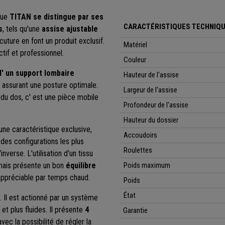
que
TITAN
se distingue par ses
CARACTÉRISTIQUES TECHNIQU
s
, tels qu'une
assise ajustable
cuture en font un produit exclusif.
Matériel
tif et professionnel.
Couleur
'
un support lombaire
Hauteur de l'assise
 assurant une posture optimale.
Largeur de l'assise
du dos, c' est une pièce mobile
Profondeur de l'assise
Hauteur du dossier
 d'une caractéristique exclusive,
Accoudoirs
 des configurations les plus
Roulettes
inverse. L'utilisation d'un tissu
, mais présente un bon
équilibre
Poids maximum
appréciable par temps chaud.
Poids
État
 Il est actionné par un système
t plus fluides. Il présente
4
Garantie
 avec la possibilité de régler la