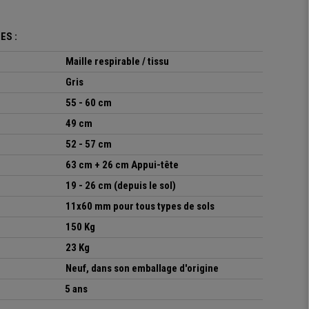
ES :
Maille respirable / tissu
Gris
55 - 60 cm
49 cm
52 - 57 cm
63 cm + 26 cm Appui-tête
19 - 26 cm (depuis le sol)
11x60 mm pour tous types de sols
150 Kg
23 Kg
Neuf, dans son emballage d'origine
5 ans