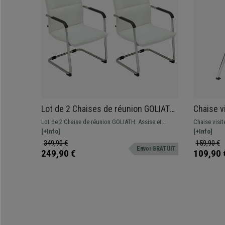
Lot de 2 Chaises de réunion GOLIATH,
Chaise v
Structure Métallique, Grand
ACCOUDO
Lot de 2 Chaise de réunion GOLIATH. Assise et
Chaise visi
Rembourrage et Design élégant, Cuir
Empilabl
dossier commodes avec un grand rembourrage et
[+Info]
spectaculai
[+Info]
Blanc
revêtement en cuir synthétique de grande qualité.
salles d'att
349,90 €
159,90 €
Envoi GRATUIT
différentes 
249,90 €
109,90 