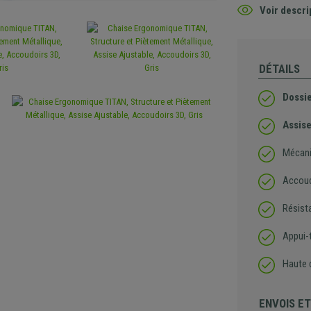
Voir descri
DÉTAILS
Dossi
Assise
Mécani
Accoudo
Résista
Appui-t
Haute q
ENVOIS E