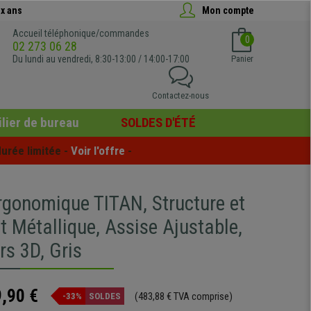
x ans
Mon compte
Accueil téléphonique/commandes
0
02 273 06 28
Du lundi au vendredi, 8:30-13:00 / 14:00-17:00
Panier
Contactez-nous
lier de bureau
SOLDES D'ÉTÉ
urée limitée - 
Voir l'offre
 -
rgonomique TITAN, Structure et
 Métallique, Assise Ajustable,
rs 3D, Gris
,90 €
(483,88 € TVA comprise)
-33%
SOLDES