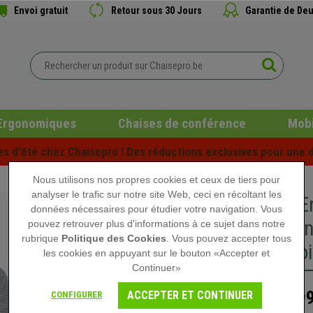
Envoi gratuit
Retour sous 30 Jours
Garantie de Deu
Ergonomiques
Chaises de conférence
Mobi
es d'été chez Chaisepro ! Des réductions exclusives pour une d
Nous utilisons nos propres cookies et ceux de tiers pour
analyser le trafic sur notre site Web, ceci en récoltant les
Chaise E
données nécessaires pour étudier votre navigation. Vous
Piètement
pouvez retrouver plus d'informations à ce sujet dans notre
rubrique
Politique des Cookies
. Vous pouvez accepter tous
Accoudoi
les cookies en appuyant sur le bouton «Accepter et
Continuer»
399
ACCEPTER ET CONTINUER
CONFIGURER
599,90 €