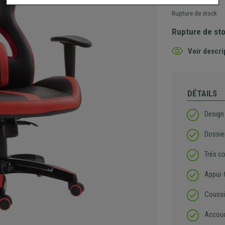
Rupture de stock
Rupture de st
Voir descri
DÉTAILS
Design 
Dossier
Trés c
Appui-t
Coussi
Accoud