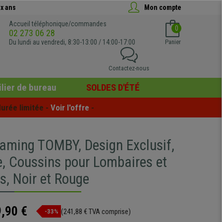
x ans
Mon compte
Accueil téléphonique/commandes
0
02 273 06 28
Du lundi au vendredi, 8:30-13:00 / 14:00-17:00
Panier
Contactez-nous
lier de bureau
SOLDES D'ÉTÉ
urée limitée - 
Voir l'offre
 -
aming TOMBY, Design Exclusif,
e, Coussins pour Lombaires et
s, Noir et Rouge
,90 €
(241,88 € TVA comprise)
-33%