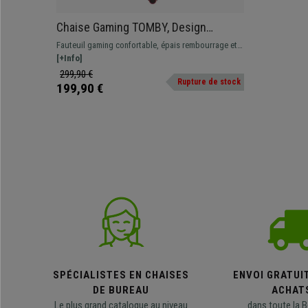
Chaise Gaming TOMBY, Design
Exclusif, Inclinable, Coussins pour
Fauteuil gaming confortable, épais rembourrage et
Lombaires et Cervicales, Noir et
coussins lombaires et cervicales. Fabriqué avec des
[+Info]
Rouge
matériaux de qualité. Revêtement en cuir
299,90 €
Rupture de stock
synthétique
199,90 €
SPÉCIALISTES EN CHAISES
ENVOI GRATUI
DE BUREAU
ACHAT
Le plus grand catalogue au niveau
dans toute la B