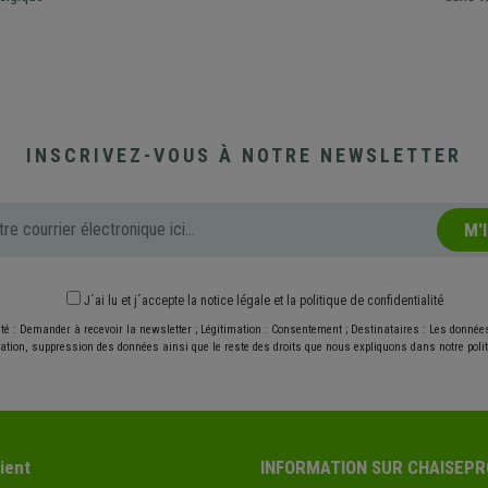
INSCRIVEZ-VOUS À NOTRE NEWSLETTER
M'
J´ai lu et j´accepte
la notice légale
et
la politique de confidentialité
ité : Demander à recevoir la newsletter ; Légitimation : Consentement ; Destinataires : Les donné
ication, suppression des données ainsi que le reste des droits que nous expliquons dans notre politi
ient
INFORMATION SUR CHAISEPR