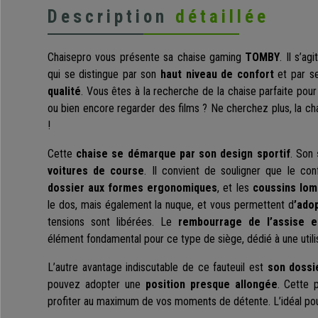
Description
détaillée
Chaisepro vous présente sa chaise gaming
TOMBY
. Il s’a
qui se distingue par son
haut niveau de confort
et par s
qualité
. Vous êtes à la recherche de la chaise parfaite pour 
ou bien encore regarder des films ? Ne cherchez plus, la ch
!
Cette
chaise se démarque par son design sportif
. Son
voitures de course
. Il convient de souligner que le conf
dossier aux formes ergonomiques
, et les
coussins lom
le dos, mais également la nuque, et vous permettent d
’ado
tensions sont libérées. Le
rembourrage de l’assise e
élément fondamental pour ce type de siège, dédié à une utilis
L’autre avantage indiscutable de ce fauteuil est
son dossie
pouvez adopter une
position presque allongée
. Cette 
profiter au maximum de vos moments de détente. L’idéal pour