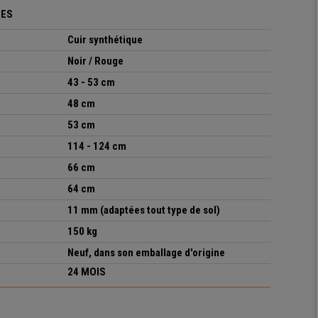
UES
Cuir synthétique
Noir / Rouge
43 - 53 cm
48 cm
53 cm
114 - 124 cm
66 cm
64 cm
11 mm (adaptées tout type de sol)
150 kg
Neuf, dans son emballage d'origine
24 MOIS