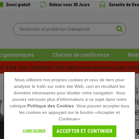
Envoi gratuit
Retour sous 30 Jours
Garantie de Deu
Ergonomiques
Chaises de conférence
Mobi
es d'été chez Chaisepro ! Des réductions exclusives pour une d
Nous utilisons nos propres cookies et ceux de tiers pour
analyser le trafic sur notre site Web, ceci en récoltant les
Chaise G
données nécessaires pour étudier votre navigation. Vous
Inclinabl
pouvez retrouver plus d'informations à ce sujet dans notre
rubrique
Politique des Cookies
. Vous pouvez accepter tous
Cervicale
les cookies en appuyant sur le bouton «Accepter et
Continuer»
199
ACCEPTER ET CONTINUER
CONFIGURER
299,90 €