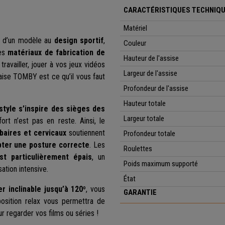
CARACTÉRISTIQUES TECHNIQ
Matériel
git d’un modèle au
design sportif
,
Couleur
es
matériaux de fabrication de
Hauteur de l'assise
travailler, jouer à vos jeux vidéos
Largeur de l'assise
aise TOMBY est ce qu’il vous faut
Profondeur de l'assise
Hauteur totale
style s’inspire des sièges des
Largeur totale
ort n’est pas en reste. Ainsi, le
baires et cervicaux
soutiennent
Profondeur totale
pter une posture correcte
. Les
Roulettes
st particulièrement épais
, un
Poids maximum supporté
ation intensive.
État
r inclinable jusqu’à 120º
, vous
GARANTIE
position relax vous permettra de
 regarder vos films ou séries !