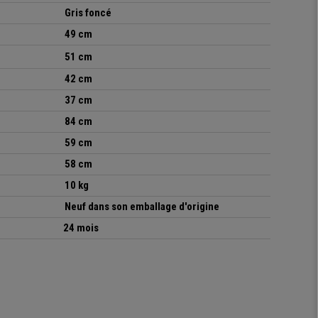
Gris foncé
49 cm
51 cm
42 cm
37 cm
84 cm
59 cm
58 cm
10 kg
Neuf dans son emballage d'origine
24 mois