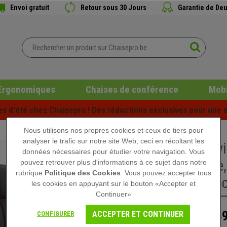
Envoi gratuit
Retour sous 30 Jours
Garantie de Deu
Ergonomiques
Chaises de conférence
Mobi
es d'été chez Chaisepro ! Des réductions exclusives pour une d
Nous utilisons nos propres cookies et ceux de tiers pour
analyser le trafic sur notre site Web, ceci en récoltant les
Chaise v
données nécessaires pour étudier votre navigation. Vous
Moderne, 
pouvez retrouver plus d'informations à ce sujet dans notre
rubrique
Politique des Cookies
. Vous pouvez accepter tous
Gris Fon
les cookies en appuyant sur le bouton «Accepter et
Continuer»
149
ACCEPTER ET CONTINUER
CONFIGURER
209,90 €