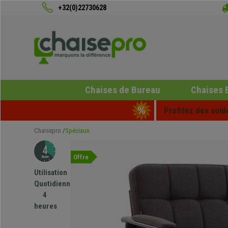
+32(0)22730628
Chaises de Bureau
Chaises 
Profitez des sold
Chaisepro
Spéciaux
Offre
Utilisation
Quotidienne
4
heures