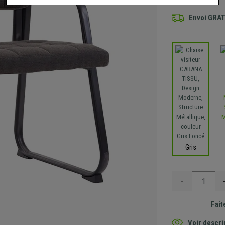
Envoi GRA
Gris
-
Fait
Voir descri