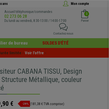
x ans
Mon compte
Accueil téléphonique/commandes
0
02 273 06 28
Du lundi au vendredi, 8:30-13:00 / 14:00-17:00
Panier
Contactez-nous
lier de bureau
SOLDES D'ÉTÉ
urée limitée - 
Voir l'offre
 -
isiteur CABANA TISSU, Design
Structure Métallique, couleur
cé
,90 €
(181,38 € TVA comprise)
-29%