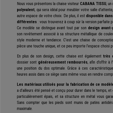
Nous vous présentons la chaise visiteur
CABANA TISSU
, u
polyvalent
, qui sera idéal pour meubler votre salle d’attent
autre espace de votre choix. De plus, il est
disponible dan
différentes
: vous trouverez à coup sûr la version parfaite p
Ce modèle se distingue avant tout par son
design avant-
son revêtement associé à sa structure métallique de couleu
style moderne et tendance. C’est une chaise de conception
pièce une touche unique, et ce peu importe l’espace choisi po
En plus de son design, cette chaise est également
très 
dossier sont
généreusement rembourrés
, afin d’offrir à
une position du dos optimale. Grâce à ces caractéristique
heures assis dans ce siège sans même vous en rendre comp
Les matériaux utilisés pour la fabrication de ce modèl
a d’ailleurs été pensé et conçu pour durer dans le temps, 
particulièrement épais, et sa structure en métal vous garan
Sans compter que les pieds sont munis de patins antidérap
maximale.