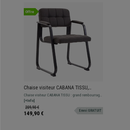
Offre
Chaise visiteur CABANA TISSU,
Design Moderne, Structure
Chaise visiteur CABANA TISSU : grand rembourrage
Métallique, couleur Gris Foncé
et design moderne alliés à une structure métallique
[+Info]
solide et durable. Vous serez conquis !
209,90 €
Envoi GRATUIT
149,90 €