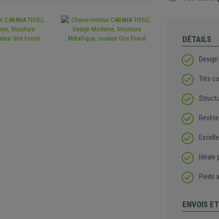
DÉTAILS
Design
Très c
Structu
Revête
Excelle
Idéale 
Pieds 
ENVOIS E