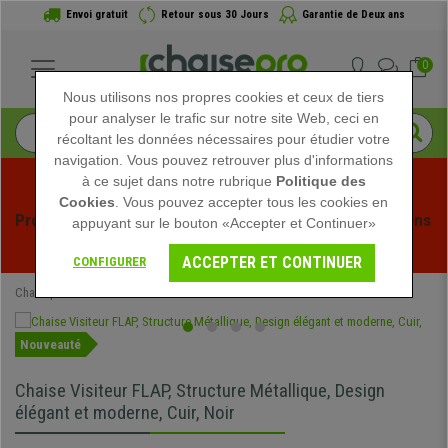
Envoi gratuit
Retour sous 30 Jours
Garantie de Deux ans
0
Nous utilisons nos propres cookies et ceux de tiers
pour analyser le trafic sur notre site Web, ceci en
récoltant les données nécessaires pour étudier votre
navigation. Vous pouvez retrouver plus d'informations
à ce sujet dans notre rubrique
Politique des
Cookies
. Vous pouvez accepter tous les cookies en
Profitez des soldes d'été chez Chaisepro ! Des réductions 
appuyant sur le bouton «Accepter et Continuer»
exclusives pour une durée limitée - 
Voir l'offre
 -
ACCEPTER ET CONTINUER
CONFIGURER
Chaisepro
Mobilier de bureau
Chaises de réunion
Nouveauté
Chaise Visiteur FLAP, Structure Métallique, Design
élégant et moderne, Cuir, Noir