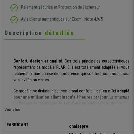
Paiement sécurisé et Protection de l'acheteur
Avis clients authentiques sur Ekomi, Note 4,9/5
Description
détaillée
Confort, design et qualité.
Ces trois principales caractéristiques
représentent ce modèle
FLAP
. Elle est totalement adaptée si vous
recherchez une chaise de conférence qui soit très commode pour
vos invités ou visites.
Ce modèle se distingue par son grand confort, il est en effet
adapté
pour une utilisation allant jusqu’à 4 heures par jour
. La structure
de l’assise et du dossier, le fait d’être en porte-à-faux, donne une
Voir plus
sensation agréable d’apesanteur. Les attentes, réunions ou
conférences seront affrontées plus facilement grâce au confort
qu’elles apportent.
FABRICANT
chaisepro
Ces chaises Visiteur sont
fabriquées avec des matériaux de