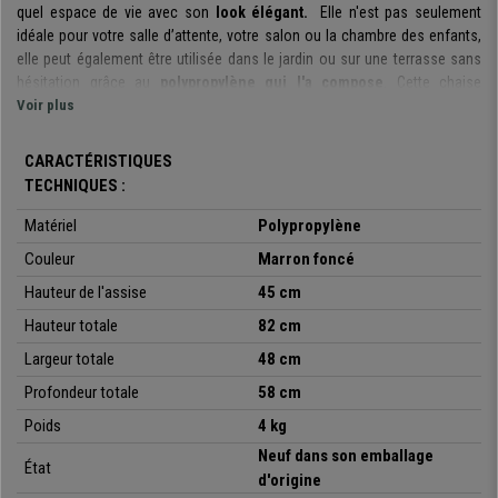
quel espace de vie avec son
look élégant.
Elle n'est pas seulement
idéale pour votre salle d’attente, votre salon ou la chambre des enfants,
elle peut également être utilisée dans le jardin ou sur une terrasse sans
hésitation grâce au
polypropylène qui l'a compose
. Cette chaise
est
Voir plus
hydrofuge et résistante aux rayons UV
Tous ces atouts font de cette chaise un
modèle très pratique et
CARACTÉRISTIQUES
polyvalent
. De plus, elle a l'avantage d'être empilable et grâce à son
TECHNIQUES :
poids léger, vous pourrez la manipuler aisément et
optimiser vos
espaces
.
Matériel
P
olypropylène
En conclusion, c'est une
Couleur
chaise confortable
Marron foncé
et de
qualité idéale
pour
que vos clients ou vos invités se sentent chez eux. Sur notre site
Hauteur de l'assise
45 cm
chaisepro, nous vous proposons un produit aux
lignes confortables et
Hauteur totale
82 cm
fonctionnelles
, à un prix imbattable. Laissez-vous séduire par ce modèle
indispensable et saisissez l'opportunité !
Largeur totale
48 cm
Profondeur totale
58 cm
Poids
4 kg
Idéal pour les réunions, conférences, etc.
Neuf dans son emballage
État
Structure d'assise et de dossier confortable
d'origine