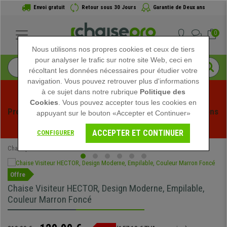
Envoi gratuit
Retour sous 30 Jours
Garantie de Deux ans
0
Nous utilisons nos propres cookies et ceux de tiers
pour analyser le trafic sur notre site Web, ceci en
récoltant les données nécessaires pour étudier votre
navigation. Vous pouvez retrouver plus d'informations
à ce sujet dans notre rubrique
Politique des
Cookies
. Vous pouvez accepter tous les cookies en
Profitez des soldes d'été chez Chaisepro ! Des réductions 
appuyant sur le bouton «Accepter et Continuer»
exclusives pour une durée limitée - 
Voir l'offre
 -
ACCEPTER ET CONTINUER
CONFIGURER
Chaisepro
Chaises de Bureau
Chaises Visiteur
Offre
Chaise Visiteur HECTOR, Design Moderne, Empilable,
Couleur Marron Foncé