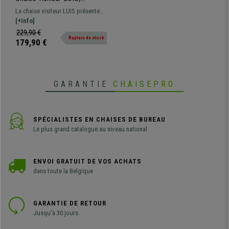
Structure en Métal Noir,
La chaise visiteur LUIS présente
Rembourrée, en Cuir, Crème
un design élégant, un revêtement
[+Info]
en cuir synthétique de qualité, et
229,90 €
Rupture de stock
une structure métallique solide.
179,90 €
En plus, elle est très confortable !
GARANTIE
CHAISEPRO
SPÉCIALISTES EN CHAISES DE BUREAU
Le plus grand catalogue au niveau national
ENVOI GRATUIT DE VOS ACHATS
dans toute la Belgique
GARANTIE DE RETOUR
Jusqu'à 30 jours