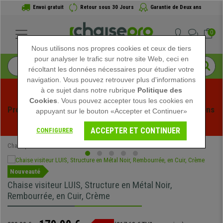
Envoi gratuit
Retour sous 30 Jours
Garantie de Deux ans
0
Nous utilisons nos propres cookies et ceux de tiers
pour analyser le trafic sur notre site Web, ceci en
récoltant les données nécessaires pour étudier votre
navigation. Vous pouvez retrouver plus d'informations
à ce sujet dans notre rubrique
Politique des
Cookies
. Vous pouvez accepter tous les cookies en
Profitez des soldes d'été chez Chaisepro ! Des réductions 
appuyant sur le bouton «Accepter et Continuer»
exclusives pour une durée limitée - 
Voir l'offre
 -
ACCEPTER ET CONTINUER
CONFIGURER
Chaisepro
Chaises de Bureau
Chaises Visiteur
Nouveauté
Chaise visiteur LUIS, Structure en Métal Noir,
Rembourrée, en Cuir, Crème