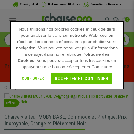
Envoi gratuit
Retour sous 30 Jours
Garantie de Deux ans
0
Nous utilisons nos propres cookies et ceux de tiers
pour analyser le trafic sur notre site Web, ceci en
récoltant les données nécessaires pour étudier votre
navigation. Vous pouvez retrouver plus d'informations
à ce sujet dans notre rubrique
Politique des
Cookies
. Vous pouvez accepter tous les cookies en
Profitez des soldes d'été chez Chaisepro ! Des réductions 
appuyant sur le bouton «Accepter et Continuer»
exclusives pour une durée limitée - 
Voir l'offre
 -
ACCEPTER ET CONTINUER
CONFIGURER
Chaisepro
Mobilier de bureau
Chaises de réunion
Offre
Chaise visiteur MOBY BASE, Commode et Pratique, Prix
Incroyable, Orange et Piétement Noir