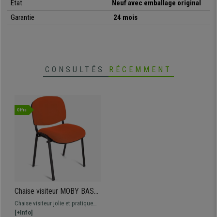
Etat
Neuf avec emballage original
Garantie
24 mois
CONSULTÉS
RÉCEMMENT
Offre
Chaise visiteur MOBY BASE,
Commode et Pratique, Prix
Chaise visiteur jolie et pratique
Incroyable, Orange et
MOBY BASE, c'est la chaise
[+Info]