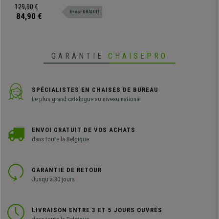
Piétement Noir
visiteur par excellence avec des
129,90 €
Envoi GRATUIT
lignes classiques pour que les
84,90 €
clients puissent s'asseoir, à placer
dans les salles d'attente ou de
conférence. Disponible en
différentes couleurs.
GARANTIE
CHAISEPRO
SPÉCIALISTES EN CHAISES DE BUREAU
Le plus grand catalogue au niveau national
ENVOI GRATUIT DE VOS ACHATS
dans toute la Belgique
GARANTIE DE RETOUR
Jusqu'à 30 jours
LIVRAISON ENTRE 3 ET 5 JOURS OUVRÉS