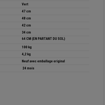
Vert
47 cm
48 cm
42 cm
34 cm
64 CM (EN PARTANT DU SOL)
100 kg
4,2 kg
Neuf avec emballage original
24 mois