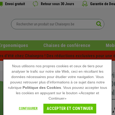
Envoi gratuit
Retour sous 30 Jours
Garantie de Deu
Ergonomiques
Chaises de conférence
Mobi
es d'été chez Chaisepro ! Des réductions exclusives pour une d
Nous utilisons nos propres cookies et ceux de tiers pour
analyser le trafic sur notre site Web, ceci en récoltant les
Chaise v
données nécessaires pour étudier votre navigation. Vous
ACCOUDOI
pouvez retrouver plus d'informations à ce sujet dans notre
rubrique
Politique des Cookies
. Vous pouvez accepter tous
Incroyabl
les cookies en appuyant sur le bouton «Accepter et
Continuer»
99,
ACCEPTER ET CONTINUER
CONFIGURER
129,90 €