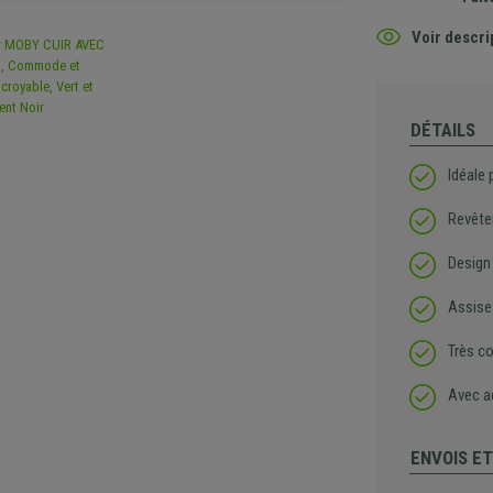
Voir descri
DÉTAILS
Idéale 
Revête
Design
Assise
Très co
Avec a
ENVOIS E