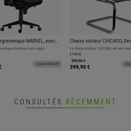
Ergonomique MARVEL, avec
Chaise visiteur CHICAGO, De
te et Support Lombaire, en
Élégant, Structure Métallique,
nomique destinée à un usage
La chaise visiteur CHICAGO est non seu
ir
Marron
el avec dossier ajustable, support
design, mais également confortable et d
[+Info]
accoudoirs réglables en hauteur.
qualité.
599,90 €
Envoi GRATUIT
Env
€
399,90 €
CONSULTÉS
RÉCEMMENT