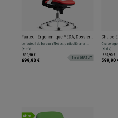
Fauteuil Ergonomique YEDA, Dossier
Chaise 
Haut, Piétement Métallique, en Cuir
Appui-tê
Le fauteuil de bureau YEDA est particulièrement
Chaise ergo
Noir et Rouge
Tissu, No
confortable et ergonomique grâce à son haut
[+Info]
professionn
[+Info]
dossier et son support lombaire ajustable.
lombaire et 
899,90 €
859,90 €
Envoi GRATUIT
699,90 €
599,90 
Offre