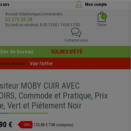
x ans
Mon compte
Accueil téléphonique/commandes
0
02 273 06 28
Du lundi au vendredi, 8:30-13:00 / 14:00-17:00
Panier
Contactez-nous
lier de bureau
SOLDES D'ÉTÉ
urée limitée - 
Voir l'offre
 -
isiteur MOBY CUIR AVEC
RS, Commode et Pratique, Prix
e, Vert et Piétement Noir
90 €
(120,88 € TVA comprise)
-23%