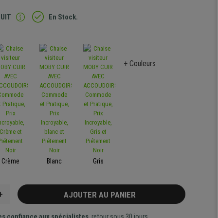
TUIT
En Stock.
+ Couleurs
Crème
Blanc
Gris
+
AJOUTER AU PANIER
es confiance aux spécialistes
, retour sous 30 jours