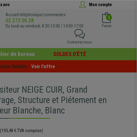
x ans
Mon compte
Accueil téléphonique/commandes
0
02 273 06 28
Du lundi au vendredi, 8:30-13:00 / 14:00-17:00
Panier
Contactez-nous
lier de bureau
SOLDES D'ÉTÉ
urée limitée - 
Voir l'offre
 -
isiteur NEIGE CUIR, Grand
age, Structure et Piétement en
leur Blanche, Blanc
(193,48 € TVA comprise)