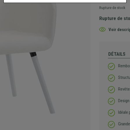
Rupture de stock
Rupture de st
Voir descri
DÉTAILS
Rembou
Struct
Revête
Design
Idéale 
Grande