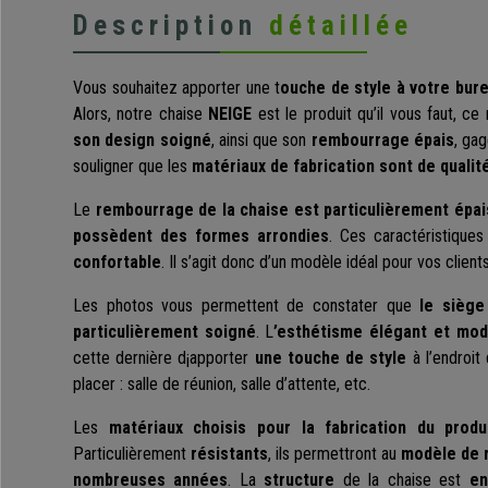
Description
détaillée
Vous souhaitez apporter une t
ouche de style à votre bur
Alors, notre chaise
NEIGE
est le produit qu’il vous faut, ce
son design soigné
, ainsi que son
rembourrage épais
, gag
souligner que les
matériaux de fabrication sont de qualit
Le
rembourrage de la chaise est particulièrement épai
possèdent des formes arrondies
. Ces caractéristique
confortable
. Il s’agit donc d’un modèle idéal pour vos clients
Les photos vous permettent de constater que
le siège
particulièrement soigné
. L
’esthétisme élégant et mo
cette dernière d¡apporter
une touche de style
à l’endroit
placer : salle de réunion, salle d’attente, etc.
Les
matériaux choisis pour la fabrication du prod
Particulièrement
résistants
, ils permettront au
modèle de 
nombreuses années
. La
structure
de la chaise est
en