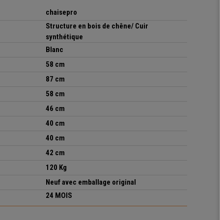
chaisepro
Structure en bois de chêne/ Cuir
synthétique
Blanc
58 cm
87 cm
58 cm
46 cm
40 cm
40 cm
42 cm
120 Kg
Neuf avec emballage original
24 MOIS