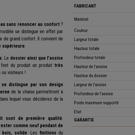
FABRICANT
Matériel
eau sans renoncer au confort
?
Couleur
 modèle se distingue en effet par
e de grand confort. Il convient de
Largeur
totale
é supérieure
.
Hauteur totale
Profondeur totale
s
. Le
dossier ainsi que l’assise
s font du produit un produit
très
Hauteur de l'assise
 ou visiteurs !
Hauteur du dossier
 se distingue par son design
Largeur de l'assise
derne
de la chaise permettront à
Profondeur de l'assise
 dans lequel vous déciderez de la
Poids maximum supporté
Etat
uit sont de première qualité
.
GARANTIE
rester comme neuf pendant de
 bois, solide
. Les
finitions
du