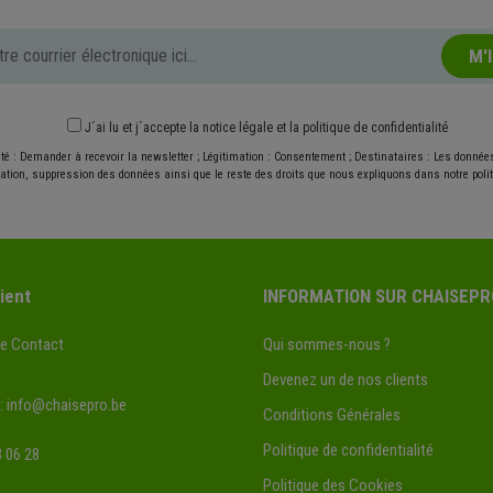
M'
J´ai lu et j´accepte
la notice légale
et
la politique de confidentialité
ité : Demander à recevoir la newsletter ; Légitimation : Consentement ; Destinataires : Les donné
ication, suppression des données ainsi que le reste des droits que nous expliquons dans notre politi
ient
INFORMATION SUR CHAISEPR
de Contact
Qui sommes-nous ?
Devenez un de nos clients
:
info@chaisepro.be
Conditions Générales
Politique de confidentialité
 06 28
Politique des Cookies