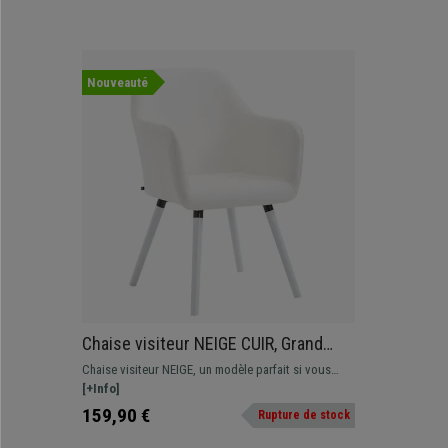
Nouveauté
Chaise visiteur NEIGE CUIR, Grand
Rembourrage, Structure et Piétement
Chaise visiteur NEIGE, un modèle parfait si vous
en Bois couleur Blanche, Blanc
recherchez du confort et un design soigné. Elle
[+Info]
apporte une touche de style à votre bureau ou salle
159,90 €
Rupture de stock
d'attente.