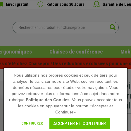
Envoi gratuit
Retour sous 30 Jours
Garantie de Deu
Ergonomiques
Chaises de conférence
Mobi
es d'été chez Chaisepro ! Des réductions exclusives pour une d
Nous utilisons nos propres cookies et ceux de tiers pour
analyser le trafic sur notre site Web, ceci en récoltant les
Chaise v
données nécessaires pour étudier votre navigation. Vous
Rembourr
pouvez retrouver plus d'informations à ce sujet dans notre
rubrique
Politique des Cookies
. Vous pouvez accepter tous
Bois cou
les cookies en appuyant sur le bouton «Accepter et
Continuer»
159,90 €
ACCEPTER ET CONTINUER
CONFIGURER