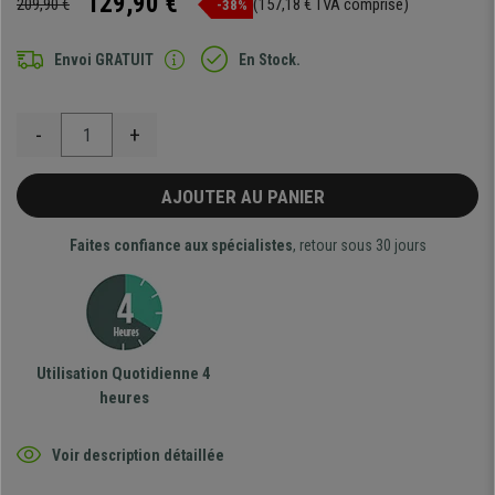
129,90 €
209,90 €
(157,18 € TVA comprise)
-38%
Envoi GRATUIT
En Stock.
-
+
AJOUTER AU PANIER
Faites confiance aux spécialistes
, retour sous 30 jours
Utilisation Quotidienne 4
heures
Voir description détaillée