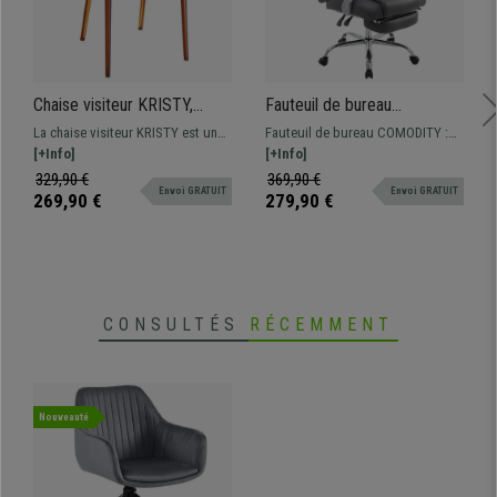
Chaise visiteur KRISTY,
Fauteuil de bureau
Empilable, Design Moderne
COMODITY, Repose-pieds
La chaise visiteur KRISTY est un
Fauteuil de bureau COMODITY :
et Structure Solide, Ambré
Extensible, en Cuir, Gris
modèle au design moderne et
[+Info]
inclinable, avec repose-pieds
[+Info]
original qui sera idéal aussi bien
extensible. Si vous recherchez
329,90 €
369,90 €
Envoi GRATUIT
Envoi GRATUIT
pour votre salle d’attente, votre
confort et qualité, ce fauteuil est
269,90 €
279,90 €
salon ou encore votre jardin !
fait pour vous.
CONSULTÉS
RÉCEMMENT
Nouveauté