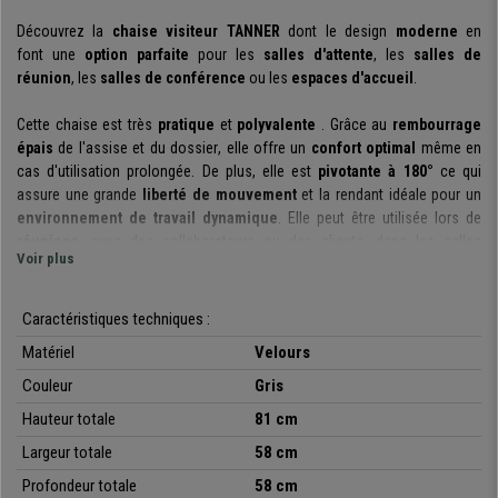
Découvrez la
chaise visiteur
TANNER
dont le
design
moderne
en
font
une
option parfaite
pour les
salles d'attente
, les
salles de
réunion
, les
salles de conférence
ou les
espaces d'accueil
.
Cette
chaise est très
pratique
et
polyvalente
. Grâce au
rembourrage
épais
de l'
assise et du dossier
, elle offre un
confort optimal
même en
cas d'utilisation prolongée. De plus, elle est
pivotante à 180°
ce qui
assure une grande
liberté de mouvement
et la rendant idéale pour un
environnement de travail dynamique
. Elle peut être utilisée lors de
réunions
, avec des collaborateurs ou des clients, dans les salles
Voir plus
d'attente, les espaces d'accueil ou lors d'événements.
Son
design raffiné
est sublimé par les
coutures apparentes
sur le
Caractéristiques techniques :
dossier.
De plus, il convient de souligner que cette chaise est
fabriquée
Matériel
Velours
avec
des matériaux de grande qualité
.
Son piètement métallique
à
quatre branches
lui confère une touche d'
originalité
, tout en assurant
Couleur
Gris
stabilité
et
robustesse
,
supportant jusqu'à
150 kg
. Elle est
revêtue d'un
Hauteur totale
81 cm
velours de haute qualité, doux au toucher
,
disponible en plusieurs
coloris
Largeur totale
pour s'harmoniser avec tous les styles de décoration.
58 cm
En résumé, cette chaise allie
design
,
confort
et
durabilité
. Idéale pour
Profondeur totale
58 cm