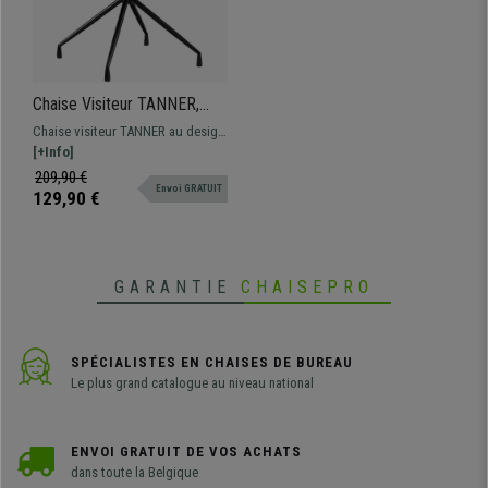
Chaise Visiteur TANNER,
Structure Métallique,
Chaise visiteur TANNER au design
Pivotante à 180º, Velours,
moderne , disponible en
[+Info]
Gris
différentes couleurs et différents
209,90 €
Envoi GRATUIT
revêtements.
129,90 €
GARANTIE
CHAISEPRO
SPÉCIALISTES EN CHAISES DE BUREAU
Le plus grand catalogue au niveau national
ENVOI GRATUIT DE VOS ACHATS
dans toute la Belgique