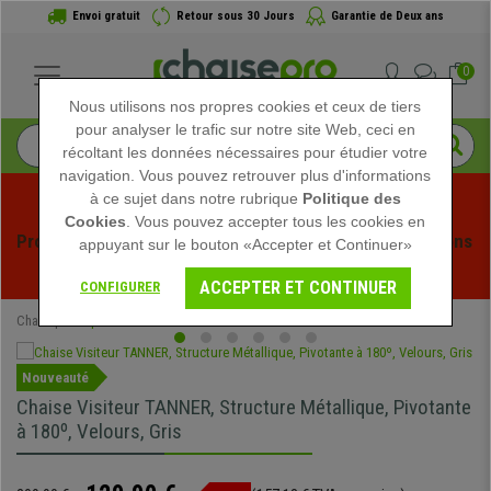
Envoi gratuit
Retour sous 30 Jours
Garantie de Deux ans
0
Nous utilisons nos propres cookies et ceux de tiers
pour analyser le trafic sur notre site Web, ceci en
récoltant les données nécessaires pour étudier votre
navigation. Vous pouvez retrouver plus d'informations
à ce sujet dans notre rubrique
Politique des
Cookies
. Vous pouvez accepter tous les cookies en
Profitez des soldes d'été chez Chaisepro ! Des réductions 
appuyant sur le bouton «Accepter et Continuer»
exclusives pour une durée limitée - 
Voir l'offre
 -
ACCEPTER ET CONTINUER
CONFIGURER
Chaisepro
Spéciaux
Nouveauté
Chaise Visiteur TANNER, Structure Métallique, Pivotante
à 180º, Velours, Gris