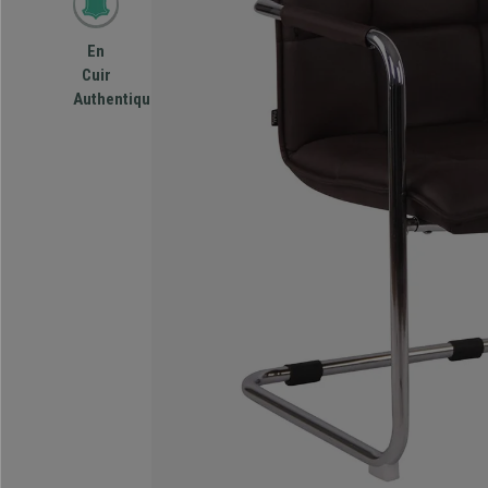
En
Cuir
Authentique