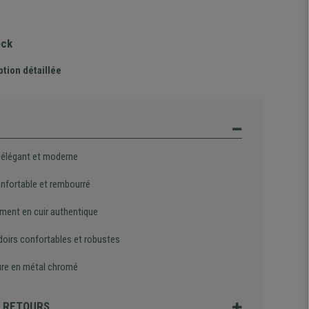
ock
ption détaillée
 élégant et moderne
onfortable et rembourré
ment en cuir authentique
oirs confortables et robustes
ure en métal chromé
T RETOURS