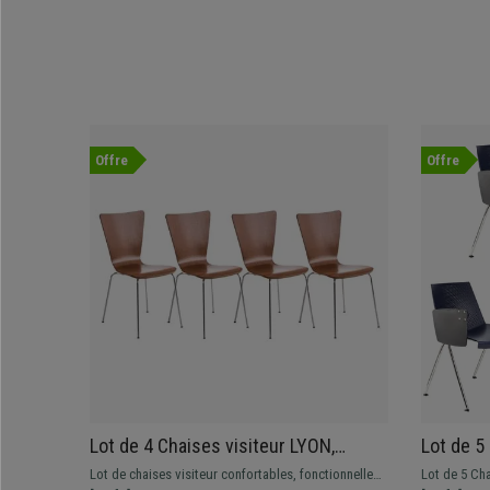
Offre
Offre
Lot de 4 Chaises visiteur LYON,
Lot de 5
Empilables, en Bois, Marron Cerisier
TABLETT
Lot de chaises visiteur confortables, fonctionnelles
Lot de 5 Ch