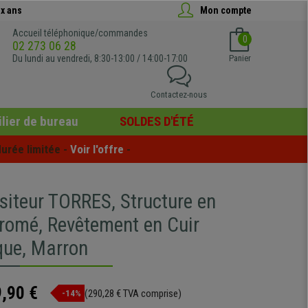
x ans
Mon compte
Accueil téléphonique/commandes
0
02 273 06 28
Du lundi au vendredi, 8:30-13:00 / 14:00-17:00
Panier
Contactez-nous
lier de bureau
SOLDES D'ÉTÉ
urée limitée - 
Voir l'offre
 -
siteur TORRES, Structure en
romé, Revêtement en Cuir
que, Marron
,90 €
(290,28 € TVA comprise)
-14%