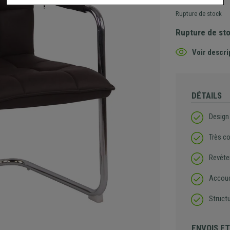
Rupture de stock
Rupture de st
Voir descri
DÉTAILS
Design
Très c
Revête
Accoud
Struct
ENVOIS E