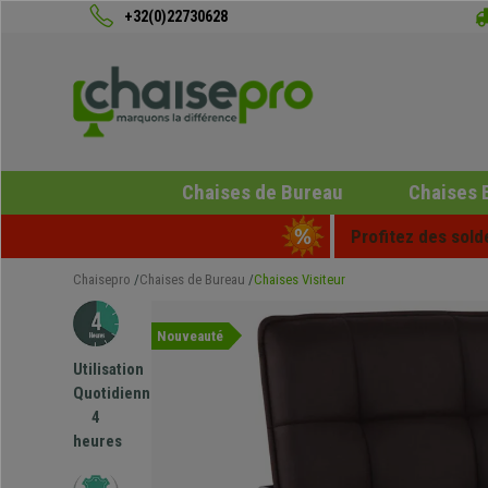
+32(0)22730628
Chaises de Bureau
Chaises 
Profitez des sold
Chaisepro
Chaises de Bureau
Chaises Visiteur
Nouveauté
Utilisation
Quotidienne
4
heures