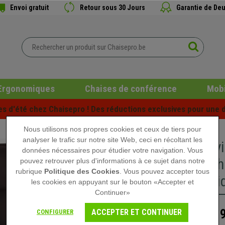
Envoi gratuit
Retour sous 30 Jours
Garantie de Deu
Ergonomiques
Chaises de conférence
Mobi
es d'été chez Chaisepro ! Des réductions exclusives pour une d
Nous utilisons nos propres cookies et ceux de tiers pour
analyser le trafic sur notre site Web, ceci en récoltant les
Chaise vi
données nécessaires pour étudier votre navigation. Vous
Métal Ch
pouvez retrouver plus d'informations à ce sujet dans notre
rubrique
Politique des Cookies
. Vous pouvez accepter tous
Authenti
les cookies en appuyant sur le bouton «Accepter et
Continuer»
239
ACCEPTER ET CONTINUER
CONFIGURER
279,90 €