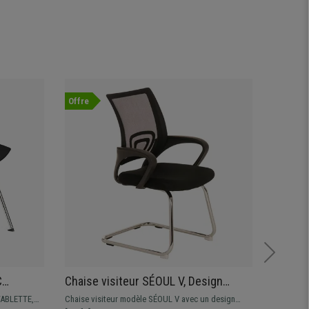
Offre
Nouvea
C
Chaise visiteur SÉOUL V, Design
Lot de 
que, Noir
sublime, Grande Assise Rembourrée,
VELOUR
TABLETTE,
Chaise visiteur modèle SÉOUL V avec un design
Chaise vi