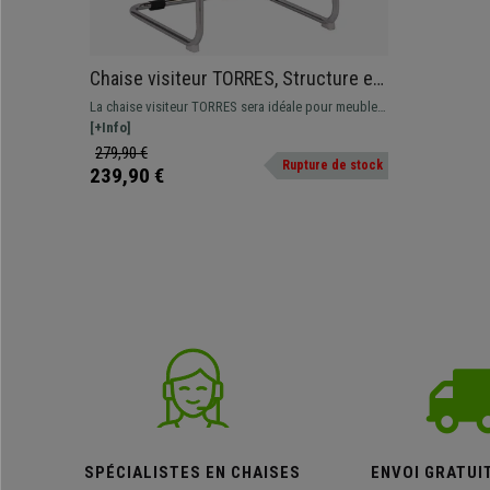
Chaise visiteur TORRES, Structure en
Métal Chromé, Revêtement en Cuir
La chaise visiteur TORRES sera idéale pour meubler
Authentique, Marron
votre bureau grâce à son design moderne et son
[+Info]
grand confort. Disponible dans plusieurs versions et
279,90 €
Rupture de stock
couleurs.
239,90 €
SPÉCIALISTES EN CHAISES
ENVOI GRATUI