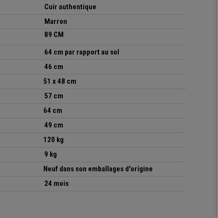
Cuir authentique
Marron
89 CM
64 cm par rapport au sol
46 cm
51 x 48 cm
57 cm
64 cm
49 cm
120 kg
9 kg
Neuf dans son emballages d'origine
24 mois