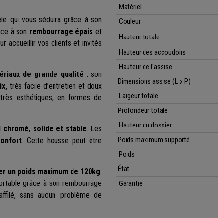
Matériel
le qui vous séduira grâce à son
Couleur
râce à son
rembourrage épais
et
Hauteur totale
r accueillir vos clients et invités
Hauteur des accoudoirs
Hauteur de l'assise
ériaux de grande qualité
: son
Dimensions assise (L x P)
ix,
très facile d’entretien et doux
Largeur totale
 très esthétiques, en formes de
Profondeur totale
Hauteur du dossier
l chromé
,
solide et stable
. Les
Poids maximum supporté
confort
. Cette housse peut être
Poids
État
er un poids maximum de 120kg
.
fortable grâce à son rembourrage
Garantie
’affilé, sans aucun problème de