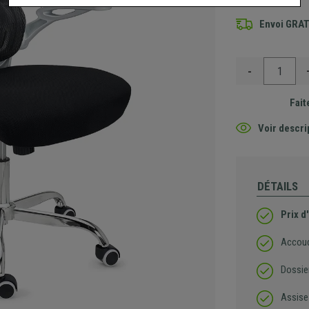
Envoi GRA
-
Fait
Voir descri
DÉTAILS
Prix d
Accoud
Dossie
Assise