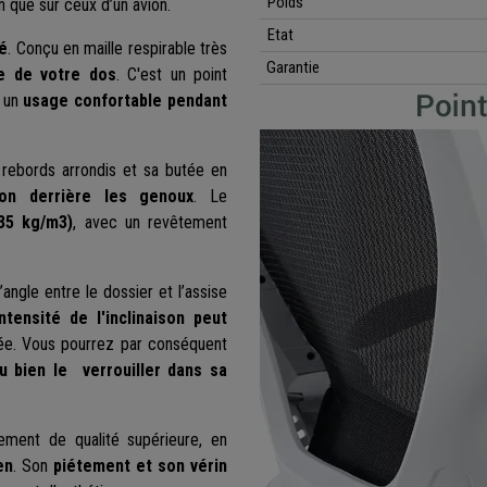
Poids
on que sur ceux d’un avion.
Etat
ré
. Conçu en maille respirable très
Garantie
ie de votre dos
. C'est un point
i un
usage confortable pendant
rebords arrondis et sa butée en
ion derrière les genoux
. Le
35 kg/m3)
, avec un revêtement
angle entre le dossier et l’assise
ntensité de l'inclinaison peut
itée. Vous pourrez par conséquent
ou bien le verrouiller dans sa
ment de qualité supérieure, en
en
. Son
piétement et son vérin