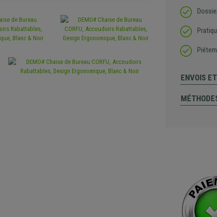
Dossie
Pratiqu
Piétem
ENVOIS E
MÉTHODES