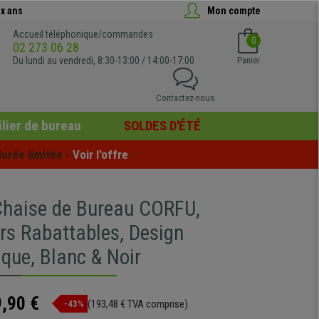
x ans
Mon compte
Accueil téléphonique/commandes
0
02 273 06 28
Du lundi au vendredi, 8:30-13:00 / 14:00-17:00
Panier
Contactez-nous
lier de bureau
SOLDES D'ÉTÉ
urée limitée - 
Voir l'offre
 -
haise de Bureau CORFU,
rs Rabattables, Design
que, Blanc & Noir
,90 €
(193,48 € TVA comprise)
-43%