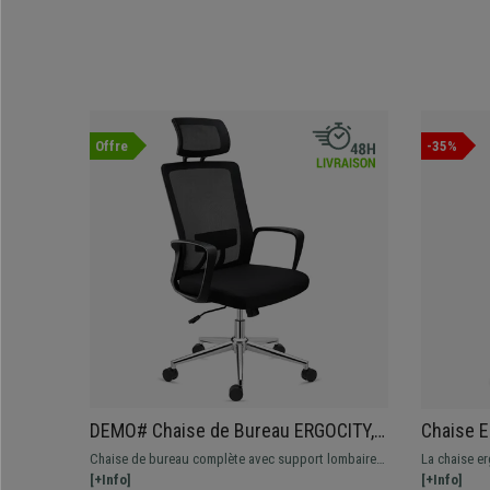
Offre
-35%
DEMO# Chaise de Bureau ERGOCITY,
Chaise 
Appui-Tête, Support Lombaire,
Ajustable
Chaise de bureau complète avec support lombaire,
La chaise e
Dossier Basculant, Noir
Maille, N
très confortable. Robuste et résistante, avec une
[+Info]
de gamme, e
[+Info]