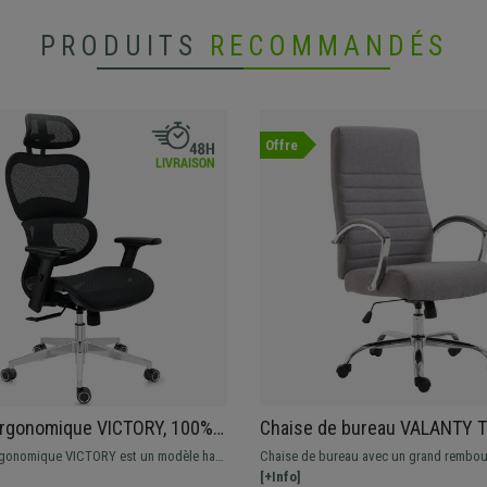
PRODUITS
RECOMMANDÉS
Offre
Ergonomique VICTORY, 100%
Chaise de bureau VALANTY T
, Utilisation Intensive 8h, en
Grand rembourrage, Piéteme
rgonomique VICTORY est un modèle haut
Chaise de bureau avec un grand rembou
oir
métallique, Gris clair
xtrêmement confortable, qui présente
tapissée en tissu, avec un mécanisme d
[+Info]