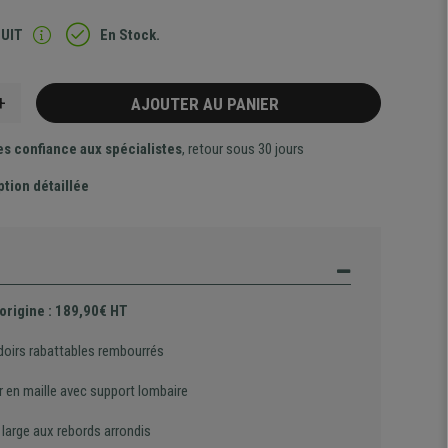
TUIT
En Stock.
+
AJOUTER AU PANIER
es confiance aux spécialistes
, retour sous 30 jours
ption détaillée
'origine : 189,90€ HT
oirs rabattables rembourrés
r en maille avec support lombaire
 large aux rebords arrondis