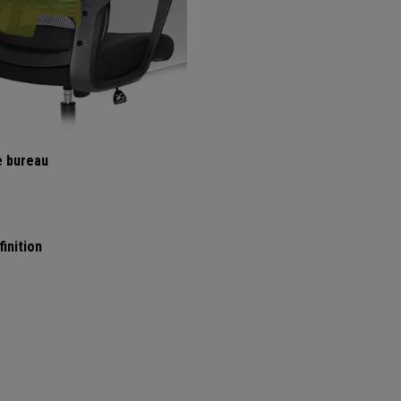
e bureau
inition