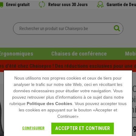
Envoi gratuit
Retour sous 30 Jours
Garantie de Deu
Ergonomiques
Chaises de conférence
Mobi
es d'été chez Chaisepro ! Des réductions exclusives pour une d
Nous utilisons nos propres cookies et ceux de tiers pour
analyser le trafic sur notre site Web, ceci en récoltant les
DEMO# C
données nécessaires pour étudier votre navigation. Vous
Accoudoi
pouvez retrouver plus d'informations à ce sujet dans notre
rubrique
Politique des Cookies
. Vous pouvez accepter tous
Ergonomi
les cookies en appuyant sur le bouton «Accepter et
Continuer»
159
ACCEPTER ET CONTINUER
CONFIGURER
279,90 €