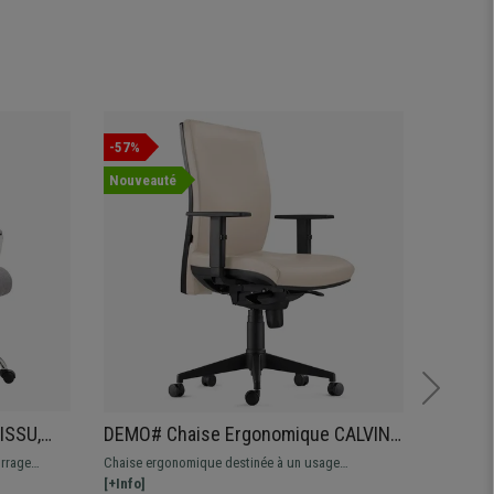
-57%
Offre
Nouveauté
Nouvea
ISSU,
DEMO# Chaise Ergonomique CALVIN,
DEMO# 
nt
en Cuir, Support Lombaire, Crème
Design 
rrage
Chaise ergonomique destinée à un usage
Fauteuil d
Confort
e
professionnel avec dossier ajustable, support
[+Info]
distingue
[+Info]