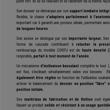
point fort. Ils se se relèvent et se rabattent de la même faç
Son dossier se démarque par son
support lombaire intég
flexible, la chaise
s’adaptera parfaitement à l'anatom
important car il garantit une posture idéale, permettant ains
de longues heures
.
Son assise se distingue par son
importante largeur.
Ses 
forme de cascade contribuent à
relacher la press
rembourrage du modèle CORFU est de
haute densité (
respirable,
parfait à tout moment de l’année
.
Un mécanisme
d’inclinaison basculant
complète le tout. L’
est fixe, s'inclinant simultanément selon vos besoins :
l'i
également être réglée
en fonction de l'utilisation souha
activer le balancement du
dossier en position "libre" 
position initiale.
Ses
matériaux de fabrication et de finition
sont égale
faisant un produit
solide et résistant à un usage quotidi