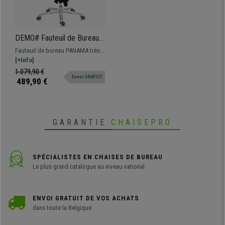
DEMO# Fauteuil de Bureau
PANAMA, Confortable et
Fauteuil de bureau PANAMA très
Élégant, Grande Qualité, Cuir
confortable et qualité maximale,
[+Info]
Authentique Marron
en cuir authentique 100% et
1.079,90 €
Envoi GRATUIT
piétement en acier pour plus de
489,90 €
résistance.
GARANTIE
CHAISEPRO
SPÉCIALISTES EN CHAISES DE BUREAU
Le plus grand catalogue au niveau national
ENVOI GRATUIT DE VOS ACHATS
dans toute la Belgique