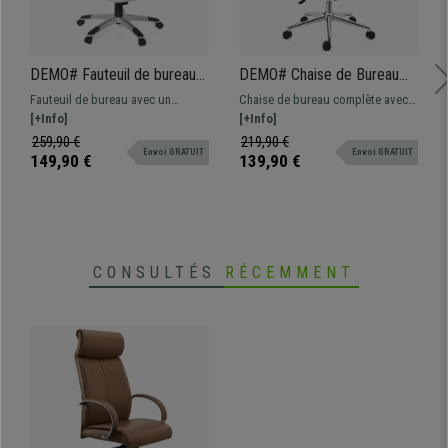
DEMO# Fauteuil de bureau
DEMO# Chaise de Bureau
NAILA, Dossier haut, Grand
ERGOCITY, Appui-Tête,
Fauteuil de bureau avec un
Chaise de bureau complète avec
rembourrage, Revêtement
Support Lombaire, Dossier
dossier haut et un grand
[+Info]
support lombaire, très
[+Info]
en Cuir, Blanc
Basculant, Noir
rembourrage spécialement
confortable. Robuste et
259,90 €
219,90 €
Envoi GRATUIT
Envoi GRATUIT
commode et avec un revêtement
résistante, avec une base en
149,90 €
139,90 €
en cuir facile d'entretien et
métal.
nettoyage.
CONSULTÉS
RÉCEMMENT