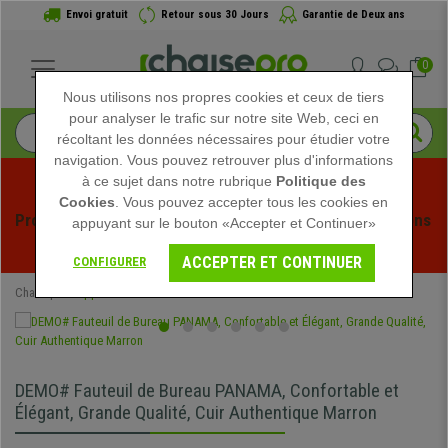
Envoi gratuit
Retour sous 30 Jours
Garantie de Deux ans
0
Nous utilisons nos propres cookies et ceux de tiers
pour analyser le trafic sur notre site Web, ceci en
récoltant les données nécessaires pour étudier votre
navigation. Vous pouvez retrouver plus d'informations
à ce sujet dans notre rubrique
Politique des
Cookies
. Vous pouvez accepter tous les cookies en
Profitez des soldes d'été chez Chaisepro ! Des réductions 
appuyant sur le bouton «Accepter et Continuer»
exclusives pour une durée limitée - 
Voir l'offre
 -
ACCEPTER ET CONTINUER
CONFIGURER
Chaisepro
Opportunités
DEMO# Fauteuil de Bureau PANAMA, Confortable et
Élégant, Grande Qualité, Cuir Authentique Marron