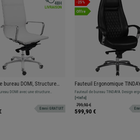
-25%
Offre
e bureau DOMI, Structure
Fauteuil Ergonomique TINDA
ue Chromée, Design élégant,
Design Exclusif, Revêtement,
ureau DOMI avec une structure
Fauteuil de bureau TINDAYA. Design er
, Blanc
authentique, Noir
Chromée. Mécanisme basculant avec
très élégant avec des coutures apparent
[+Info]
4 positions
Fabriqué avec des matériaux de première
799,90 €
Envoi GRATUIT
Env
revêtement en cuir véritable.
€
599,90 €