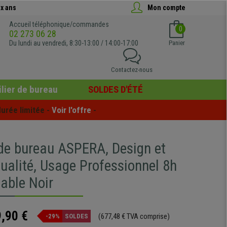
x ans
Mon compte
Accueil téléphonique/commandes
0
02 273 06 28
Du lundi au vendredi, 8:30-13:00 / 14:00-17:00
Panier
Contactez-nous
lier de bureau
SOLDES D'ÉTÉ
urée limitée - 
Voir l'offre
 -
 de bureau ASPERA, Design et
ualité, Usage Professionnel 8h
table Noir
,90 €
(677,48 € TVA comprise)
-29%
SOLDES