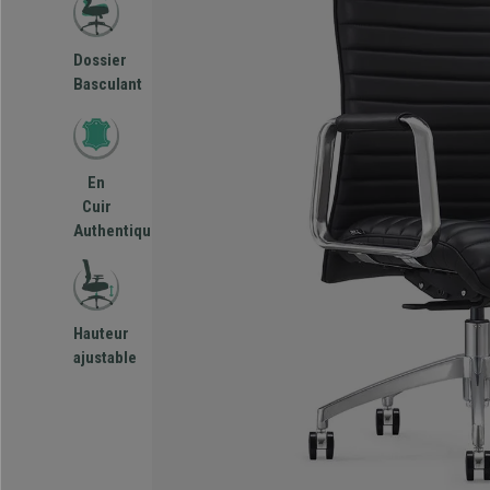
Dossier
Basculant
En
Cuir
Authentique
Hauteur
ajustable