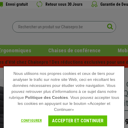
Envoi gratuit
Retour sous 30 Jours
Garantie de Deu
Ergonomiques
Chaises de conférence
Mobi
es d'été chez Chaisepro ! Des réductions exclusives pour une d
Nous utilisons nos propres cookies et ceux de tiers pour
analyser le trafic sur notre site Web, ceci en récoltant les
Fauteuil
données nécessaires pour étudier votre navigation. Vous
Grande Q
pouvez retrouver plus d'informations à ce sujet dans notre
rubrique
Politique des Cookies
. Vous pouvez accepter tous
Cuir Véri
les cookies en appuyant sur le bouton «Accepter et
Continuer»
559
ACCEPTER ET CONTINUER
CONFIGURER
789,90 €