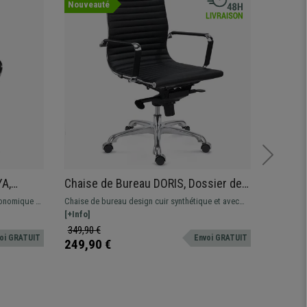
Nouveauté
Offre
Nouvea
YA,
Chaise de Bureau DORIS, Dossier de
Fauteu
 en Cuir
Taille Intermédiaire, Structure
rembour
gonomique et
Chaise de bureau design cuir synthétique et avec
Fauteuil 
Métallique Chromée, Noir
revêtem
es.
une structure métallique chromée. Mécanisme
[+Info]
fauteuil 
[+Info]
 qualité et
basculant sur 4 positions
confortab
349,90 €
299,90 
oi GRATUIT
Envoi GRATUIT
integré. d
249,90 €
219,90
facile d'e