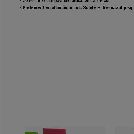
• Confort maximal pour une utilisation de 8h/jour
•
Piètement en aluminium poli: Solide et Résistant jusq