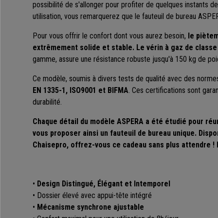
possibilité de s'allonger pour profiter de quelques instants 
utilisation, vous remarquerez que le fauteuil de bureau ASPER
Pour vous offrir le confort dont vous aurez besoin,
le piète
extrêmement solide et stable.
Le
vérin à gaz de classe
gamme, assure une résistance robuste jusqu'à 150 kg de po
Ce modèle, soumis à divers tests de qualité avec des normes
EN 1335-1, ISO9001 et BIFMA
. Ces certifications sont garan
durabilité.
Chaque détail du modèle ASPERA a été étudié pour réun
vous proposer ainsi un fauteuil de bureau unique. Disp
Chaisepro, offrez-vous ce cadeau sans plus attendre !
•
Design
Distingué, Élégant et Intemporel
•
Dossier élevé avec appui-tête intégré
•
Mécanisme synchrone ajustable