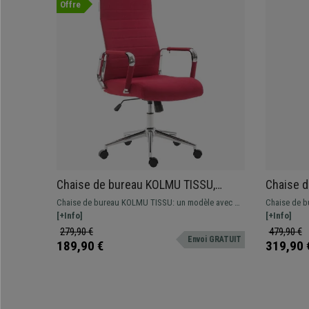
Offre
Chaise de bureau KOLMU TISSU,
Chaise d
Piétement métallique, Design avec
Métalliq
Chaise de bureau KOLMU TISSU: un modèle avec un
Chaise de b
des coutures élégantes, Rouge
En Maille
design original qui associe confort et matériaux de
[+Info]
Métallique 
[+Info]
grande qualité.
réglage sur 
279,90 €
479,90 €
Envoi GRATUIT
189,90 €
319,90 