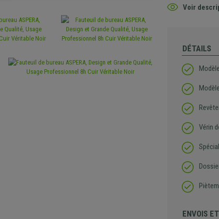
Voir descri
DÉTAILS
Modèle
Modèle
Revête
Vérin d
Spécia
Dossier
Pièteme
ENVOIS E