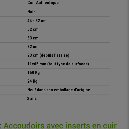
Cuir Authentique
Noir
44 - 52 cm
52 cm
53 cm
82 cm
23 cm (depuis l'assise)
11x65 mm (tout type de surfaces)
150 Kg
24 Kg
Neuf dans son emballage d'origine
2 ans