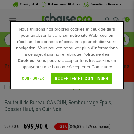
Envoi gratuit
Retour sous 30 Jours
Garantie de Deux ans
0
Nous utilisons nos propres cookies et ceux de tiers
pour analyser le trafic sur notre site Web, ceci en
récoltant les données nécessaires pour étudier votre
navigation. Vous pouvez retrouver plus d'informations
à ce sujet dans notre rubrique
Politique des
Cookies
. Vous pouvez accepter tous les cookies en
Profitez des soldes d'été chez Chaisepro ! Des réductions 
appuyant sur le bouton «Accepter et Continuer»
exclusives pour une durée limitée - 
Voir l'offre
 -
ACCEPTER ET CONTINUER
CONFIGURER
Fauteuil de Bureau CANCUN, Rembourrage Épais,
Dossier Haut, en Cuir Noir
699,90 €
999,90 €
(846,88 € TVA comprise)
-30%