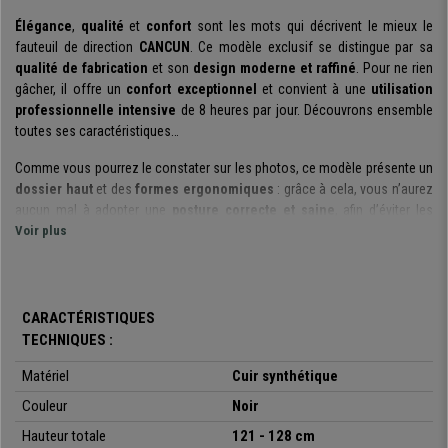
Élégance
,
qualité
et
confort
sont les mots qui décrivent le mieux le
fauteuil de direction
CANCUN
. Ce modèle exclusif se distingue par sa
qualité de fabrication
et son
design moderne et raffiné
. Pour ne rien
gâcher, il offre un
confort exceptionnel
et convient à une
utilisation
professionnelle intensive
de 8 heures par jour. Découvrons ensemble
toutes ses caractéristiques…
Comme vous pourrez le constater sur les photos, ce modèle présente un
dossier haut
et des
formes ergonomiques
: grâce à cela, vous n’aurez
aucun mal à adopter une
posture correcte et saine
, afin d’éviter les
douleurs et contractures. De plus, le dossier comme l’assise sont
Voir plus
rembourrés avec une
mousse à haute densité (65kg/m3)
qui vous
garantit à la fois le
confort
et la
durabilité
de votre fauteuil.
Ce modèle comprend un
mécanisme d’inclinaison basculant avancé
CARACTÉRISTIQUES
qui vous permettra d’incliner votre fauteuil en arrière et de bloquer sa
TECHNIQUES :
position. Vous pourrez également décider de laisser le basculement libre,
selon vos envies. Ce système est
très utile
et vous garantira
une
Matériel
Cuir synthétique
meilleure liberté de mouvements
. Aussi, la
dureté du balancement
Couleur
Noir
peut être réglée
en fonction du poids de l’utilisateur : un réel plus en
Hauteur totale
121 - 128 cm
termes d’adaptabilité !