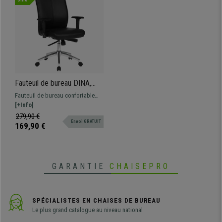
Offre
•
Design ergonomique et grand rembourrage
• Design élégant et moderne tapissé en cuir synthétique
•
Accoudoirs réglables
• Mécanisme d'inclinaison synchrone
•
Robuste et résistance jusqu'à 150kg
• Qualité et durabilité hors de commun
Fauteuil de bureau DINA,
Grand rembourrage,
Fauteuil de bureau confortable
Accoudoirs Ajustables, Cuir
DINA avec un design actuel et un
[+Info]
avec coutures, Noir
épais rembourrage tapissé en cuir
279,90 €
Envoi GRATUIT
et structure métallique résistante.
169,90 €
GARANTIE
CHAISEPRO
SPÉCIALISTES EN CHAISES DE BUREAU
Le plus grand catalogue au niveau national