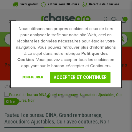
Envoi gratuit
Retour sous 30 Jours
Garantie de Deux ans
0
Nous utilisons nos propres cookies et ceux de tiers
pour analyser le trafic sur notre site Web, ceci en
récoltant les données nécessaires pour étudier votre
navigation. Vous pouvez retrouver plus d'informations
à ce sujet dans notre rubrique
Politique des
Cookies
. Vous pouvez accepter tous les cookies en
Profitez des soldes d'été chez Chaisepro ! Des réductions 
appuyant sur le bouton «Accepter et Continuer»
exclusives pour une durée limitée - 
Voir l'offre
 -
ACCEPTER ET CONTINUER
CONFIGURER
Chaisepro
Spéciaux
Offre
Fauteuil de bureau DINA, Grand rembourrage,
Accoudoirs Ajustables, Cuir avec coutures, Noir