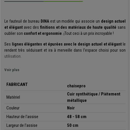
Le fauteuil de bureau
DINA
est un modèle qui associe un
design actuel
et élégant
avec des
finitions et des matériaux de haute qualité
sans
oublier son
confort et ergonomie
. ¡Tout ceci à un prix incroyable !
Ses
lignes élégantes et épurées avec le design actuel et élégant
le
rendent très séduisant et ira à merveille dans l’espace choisi pour son
utilisation.
Les détails tels que ses
coutures apparentes et ses excellentes
Voir plus
finitions
donnent l’impression d’être face à un fauteuil de luxe.
Il se distingue sans le moindre doute par son
confort exceptionnel
FABRICANT
chaisepro
obtenu grâce à différents éléments. Son
assise large
et son
dossier
Cuir synthétique / Piétement
haut ergonomique avec appui-tête intégré
offre une sensation
Matériel
métallique
unique.
Couleur
Noir
Il possède un
mécanisme d’inclinaison synchrone
avec lequel vous
Hauteur de l'assise
48 - 58 cm
pouvez incliner le dossier jusqu’à 135 degrés et le bloquer sur différentes
positions. Cette fonctionnalité est très utile puisqu’elle permet de choisir
Largeur de l'assise
50 cm