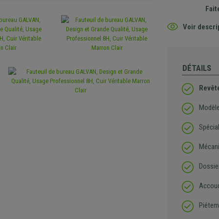
Fait
Voir descri
DÉTAILS
Revête
Modèle 
Spécia
Mécani
Dossier
Accoud
Piétem