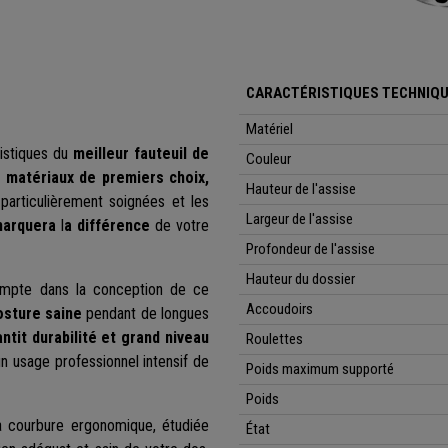
CARACTÉRISTIQUES TECHNIQU
Matériel
istiques du
meilleur fauteuil de
Couleur
matériaux de premiers choix,
Hauteur de l'assise
 particulièrement soignées et les
Largeur de l'assise
marquera
l
a différence
de votre
Profondeur de l'assise
Hauteur du dossier
ompte dans la conception de ce
Accoudoirs
osture saine
pendant de longues
tit durabilité et grand niveau
Roulettes
n usage professionnel intensif de
Poids maximum supporté
Poids
a courbure ergonomique, étudiée
État