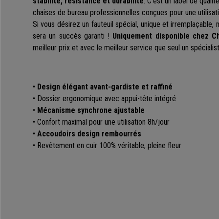
stabilité, résistance et durabilité
. C'est un label de quali
chaises de bureau professionnelles conçues pour une utilisati
Si vous désirez un fauteuil spécial, unique et irremplaçable,
sera un succès garanti !
Uniquement disponible chez C
meilleur prix et avec le meilleur service que seul un spécialist
•
Design élégant avant-gardiste et raffiné
• Dossier ergonomique avec appui-tête intégré
•
Mécanisme synchrone ajustable
• Confort maximal pour une utilisation 8h/jour
•
Accoudoirs design rembourrés
• Revêtement en cuir 100% véritable, pleine fleur