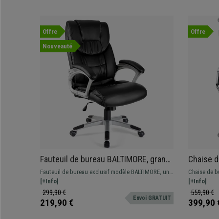
Offre
Offre
Nouveauté
Fauteuil de bureau BALTIMORE, grand
Chaise 
rembourrage, très résistant,
AUTHENTI
Fauteuil de bureau exclusif modèle BALTIMORE, un
Chaise de 
revêtement cuir, Noir
Coutures
fauteuil de direction avec son grand rembourrage
[+Info]
AUTHENTIQUE
[+Info]
confortable et son dossier haut avec appui-tête
qui associe 
299,90 €
559,90 €
Envoi GRATUIT
integré. de plus il possède un revêtement en cuir
219,90 €
399,90 
facile d'entretien