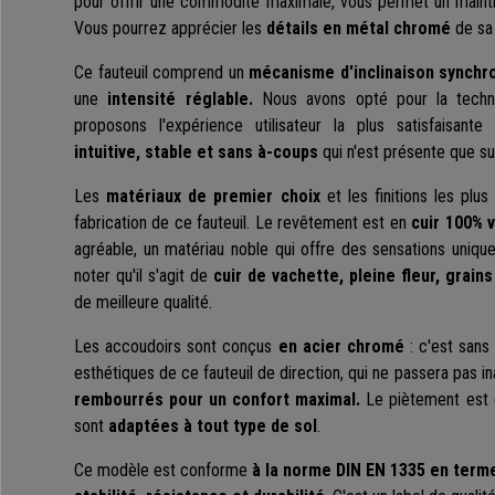
pour offrir une commodité maximale, vous permet un mainti
Vous pourrez apprécier les
détails en
métal chromé
de sa 
Ce fauteuil comprend un
mécanisme d'inclinaison synchr
une
intensité réglable.
Nous avons opté pour la techno
proposons l'expérience utilisateur la plus satisfaisa
intuitive, stable et sans à-coups
qui n'est présente que su
Les
matériaux de premier choix
et les finitions les plus
fabrication de ce fauteuil. Le revêtement est en
cuir 100% v
agréable, un matériau noble qui offre des sensations uniques
noter qu'il s'agit de
cuir de vachette, pleine fleur, grains
de meilleure qualité.
Les accoudoirs sont conçus
en acier chromé
: c'est sans
esthétiques de ce fauteuil de direction, qui ne passera pas i
rembourrés pour un confort maximal.
Le piètement est e
sont
adaptées à tout type de sol
.
Ce modèle est conforme
à la norme DIN EN 1335 en term