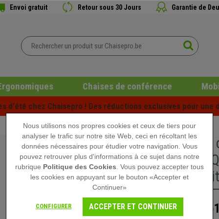
Envoi gratuit
Retour sous 30 Jours
Garantie de Deu
Ergonomiques
Chaises de conférence
Mobi
es d'été chez Chaisepro ! Des réductions exclusives pour une d
Nous utilisons nos propres cookies et ceux de tiers pour
analyser le trafic sur notre site Web, ceci en récoltant les
Fauteuil
données nécessaires pour étudier votre navigation. Vous
Grande Q
pouvez retrouver plus d'informations à ce sujet dans notre
rubrique
Politique des Cookies
. Vous pouvez accepter tous
Cuir Véri
les cookies en appuyant sur le bouton «Accepter et
Continuer»
6
ACCEPTER ET CONTINUER
CONFIGURER
1.130,00 €