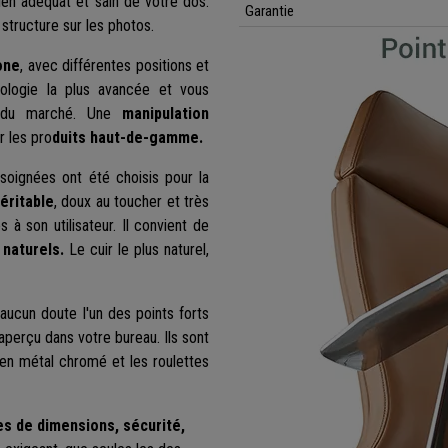
en adéquat et sain de votre dos.
Garantie
structure sur les photos.
one
, avec différentes positions et
logie la plus avancée et vous
nte du marché. Une
manipulation
r les pro
duits haut-de-gamme.
 soignées ont été choisis pour la
éritable
, doux au toucher et très
 à son utilisateur. Il convient de
 naturels.
Le cuir le plus naturel,
 aucun doute l'un des points forts
naperçu dans votre bureau. Ils sont
n métal chromé et les roulettes
es de dimensions, sécurité,