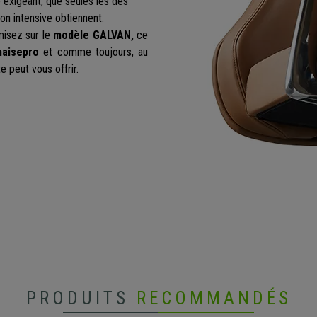
té exigeant, que seules les des
on intensive obtiennent.
 misez sur le
modèle GALVAN,
ce
haisepro
et comme toujours, au
e peut vous offrir.
PRODUITS
RECOMMANDÉS