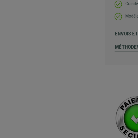
Grande 
Modèle
ENVOIS E
MÉTHODES