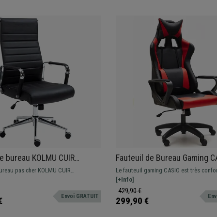
de bureau KOLMU CUIR
Fauteuil de Bureau Gaming C
QUE, Piétement Métallique,
Mécanisme Basculant, en Cui
bureau pas cher KOLMU CUIR
Le fauteuil gaming CASIO est très confo
 Elégantes, Noir
Rouge
: un modèle avec un design original
à ses coussins lombaire et cervical et s
[+Info]
confort et matériaux de qualité.
rembourrage épais. Idéal pour une utilis
429,90 €
Envoi GRATUIT
Env
intensive.
€
299,90 €