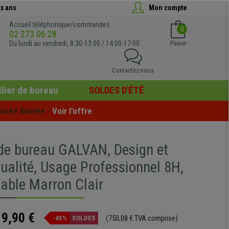
x ans
Mon compte
Accueil téléphonique/commandes
0
02 273 06 28
Du lundi au vendredi, 8:30-13:00 / 14:00-17:00
Panier
Contactez-nous
lier de bureau
SOLDES D'ÉTÉ
urée limitée - 
Voir l'offre
 -
 de bureau GALVAN, Design et
ualité, Usage Professionnel 8H,
table Marron Clair
19,90 €
(750,08 € TVA comprise)
-45%
SOLDES