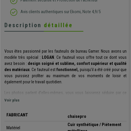
Paiement sécurisé et Protection de l'acheteur
Avis clients authentiques sur Ekomi, Note 4,9/5
Description
détaillée
Vous êtes passionné par les fauteuils de bureau Gamer. Nous avons un
modèle très spécial :
LOGAN
. Ce fauteuil vous offre tout ce dont vous
avez besoin :
design soigné et sublime, confort supérieur et qualité
des matériaux
. Ce fauteuil est
fonctionnel,
puisqu’il a été créé pour que
vous puissiez profiter au maximum de vos moments de loisir et
également pour le travail quotidien.
Les photos parlent d’elles-mêmes, vous vous laisserez séduire par ce
modèle ! Il se distingue par son
design spécial et soigné
, inspiré des
Voir plus
sièges de voiture de course. Vous saurez apprécier son
design sportif
,
avec des détails et finitions propres des baquets haut de gamme avec
FABRICANT
chaisepro
ses
coutures apparentes et contrastes de couleurs
. Le résultat est
réellement spectaculaire!
Cuir synthétique / Piétement
Matériel