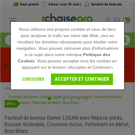
Envoi gratuit
Retour sous 30 Jours
Garantie de Deux ans
0
Nous utilisons nos propres cookies et ceux de tiers
pour analyser le trafic sur notre site Web, ceci en
récoltant les données nécessaires pour étudier votre
navigation. Vous pouvez retrouver plus d'informations
à ce sujet dans notre rubrique
Politique des
Cookies
. Vous pouvez accepter tous les cookies en
Profitez des soldes d'été chez Chaisepro ! Des réductions 
appuyant sur le bouton «Accepter et Continuer»
exclusives pour une durée limitée - 
Voir l'offre
 -
ACCEPTER ET CONTINUER
CONFIGURER
Chaisepro
Chaises de Bureau
Chaises Gaming
Offre
Fauteuil de bureau Gamer LOGAN avec Repose-pieds,
Dossier Inclinable, Coussins Inclus, Piétement en Métal,
Noir/Blanc