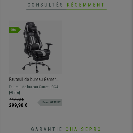
CONSULTÉS
RÉCEMMENT
Offre
Fauteuil de bureau Gamer
LOGAN avec Repose-pieds,
Fauteuil de bureau Gamer LOGAN
Dossier Inclinable, Coussins
avec Repose-pieds. Grand confort
[+Info]
Inclus, Piétement en Métal,
grâce à sa configuration, dossier
449,90 €
Noir/Blanc
Envoi GRATUIT
ajustable et coussins, disponible
299,90 €
en différentes couleurs
GARANTIE
CHAISEPRO