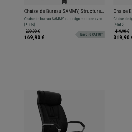
Chaise de Bureau SAMMY, Structure
Chaise 
Métallique, Velours Gris
Appui-tê
Chaise de bureau SAMMY au design moderne avec
Chaise desig
Profondeu
revêtement en velours, disponible en différentes
[+Info]
incroyable !
[+Info]
Inclinai
couleurs.
accoudoirs 
209,90 €
419,90 €
Envoi GRATUIT
169,90 €
319,90 