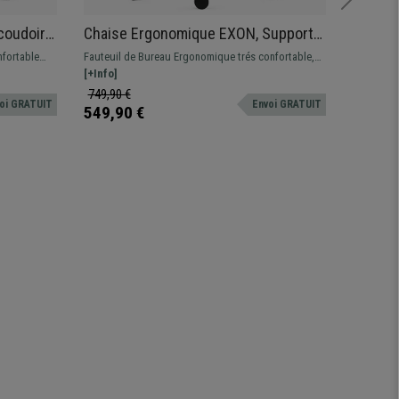
coudoirs
Chaise Ergonomique EXON, Support
Fauteui
e, Noir /
Lombaire, Utilisation 8 H, en Tissu et
Rembou
fortable
Fauteuil de Bureau Ergonomique trés confortable,
Fauteuil 
Maille, Bleu
en Tis
ponible en
parfaite pour une utilisation intensive. Support
[+Info]
et design 
[+Info]
lombaire et accoudoirs ajustables.
au toucher
749,90 €
249,90 
oi GRATUIT
Envoi GRATUIT
549,90 €
189,90