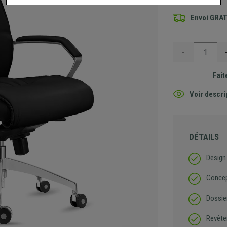
Envoi GRA
-
Fait
Voir descri
DÉTAILS
Design 
Concep
Dossier
Revête