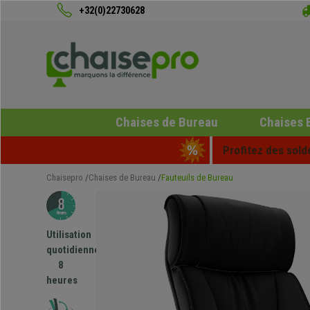
+32(0)22730628
Chaises de Bureau
Chaises 
Profitez des sold
Chaisepro
Chaises de Bureau
Fauteuils de Bureau
Utilisation
quotidienne
8
heures