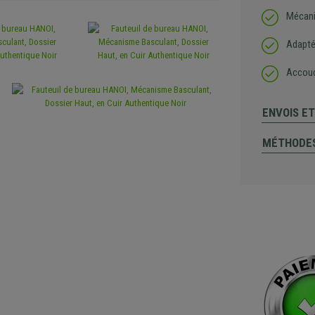
Mécani
Adapté 
Accoud
ENVOIS E
MÉTHODES