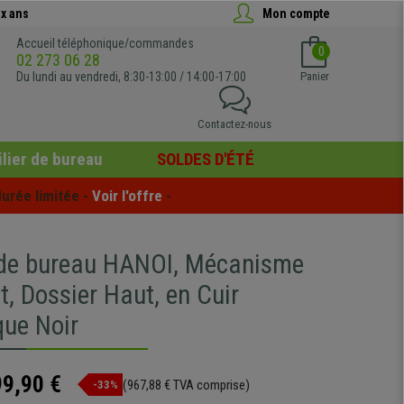
x ans
Mon compte
Accueil téléphonique/commandes
0
02 273 06 28
Du lundi au vendredi, 8:30-13:00 / 14:00-17:00
Panier
Contactez-nous
lier de bureau
SOLDES D'ÉTÉ
urée limitée - 
Voir l'offre
 -
 de bureau HANOI, Mécanisme
, Dossier Haut, en Cuir
que Noir
99,90 €
(967,88 € TVA comprise)
-33%