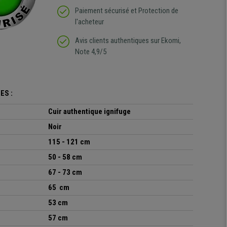
Paiement sécurisé et Protection de
l'acheteur
Avis clients authentiques sur Ekomi,
Note 4,9/5
ES :
Cuir authentique ignifuge
Noir
115 - 121 cm
50 - 58 cm
67 - 73 cm
65 cm
53 cm
57 cm