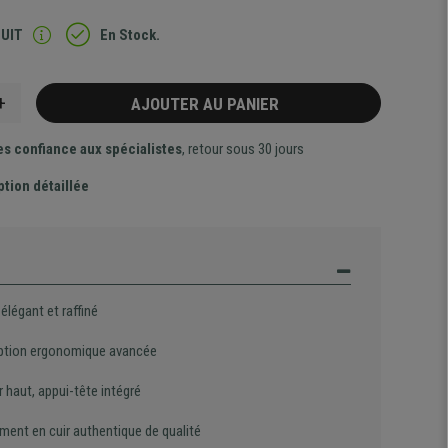
TUIT
En Stock.
+
AJOUTER AU PANIER
es confiance aux spécialistes
, retour sous 30 jours
ption détaillée
élégant et raffiné
tion ergonomique avancée
 haut, appui-tête intégré
ment en cuir authentique de qualité