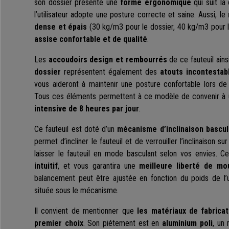
son dossier présente une
forme ergonomique
qui suit la
l’utilisateur adopte une posture correcte et saine. Aussi, le
dense et épais
(30 kg/m3 pour le dossier, 40 kg/m3 pour l’
assise confortable et de qualité
.
Les
accoudoirs design et rembourrés
de ce fauteuil ain
dossier
représentent également des
atouts incontesta
vous aideront à maintenir une posture confortable lors de 
Tous ces éléments permettent à ce modèle de convenir à
intensive de 8 heures par jour
.
Ce fauteuil est doté d’un
mécanisme d’inclinaison bascul
permet d’incliner le fauteuil et de verrouiller l’inclinaison s
laisser le fauteuil en mode basculant selon vos envies. 
intuitif
, et vous garantira une
meilleure liberté de m
balancement peut être ajustée en fonction du poids de l’ut
située sous le mécanisme.
Il convient de mentionner que
les matériaux de fabricat
premier choix
. Son piétement est en
aluminium poli
, un