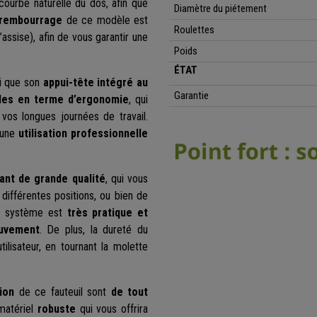
 courbe naturelle du dos, afin que
Diamètre du piétement
rembourrage
de ce modèle est
Roulettes
assise), afin de vous garantir une
Poids
ÉTAT
si que son
appui-tête intégré au
Garantie
bles en terme d’ergonomie
, qui
vos longues journées de travail.
 une
utilisation professionnelle
ant de grande qualité
, qui vous
ur différentes positions, ou bien de
Ce système est
très pratique et
ouvement
. De plus, la dureté du
ilisateur, en tournant la molette
ion
de ce fauteuil sont
de tout
 matériel
robuste
qui vous offrira