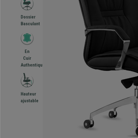
Dossier
Basculant
En
Cuir
Authentique
Hauteur
ajustable