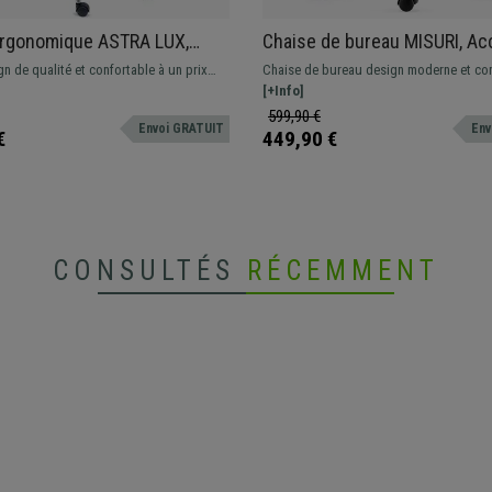
Ergonomique ASTRA LUX,
Chaise de bureau MISURI, Ac
te, Assise Ajustable en
Réglables, en Maille Respirant
n de qualité et confortable à un prix
Chaise de bureau design moderne et con
r, Utilisation Intensive 8h,
Bordeaux
 Avec appui-tête, support lombaire et
avec revêtement en maille respirante dis
[+Info]
son Synchrone, en Bleu
réglables adaptée à un usage intensif
différentes couleurs.
599,90 €
Envoi GRATUIT
Env
€
449,90 €
CONSULTÉS
RÉCEMMENT