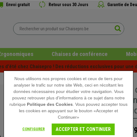
Envoi gratuit
Retour sous 30 Jours
Garantie de Deu
Ergonomiques
Chaises de conférence
Mobi
es d'été chez Chaisepro ! Des réductions exclusives pour une d
Nous utilisons nos propres cookies et ceux de tiers pour
analyser le trafic sur notre site Web, ceci en récoltant les
Fauteuil
données nécessaires pour étudier votre navigation. Vous
Basculant
pouvez retrouver plus d'informations à ce sujet dans notre
rubrique
Politique des Cookies
. Vous pouvez accepter tous
Authenti
les cookies en appuyant sur le bouton «Accepter et
Continuer»
7
ACCEPTER ET CONTINUER
CONFIGURER
1.199,90 €