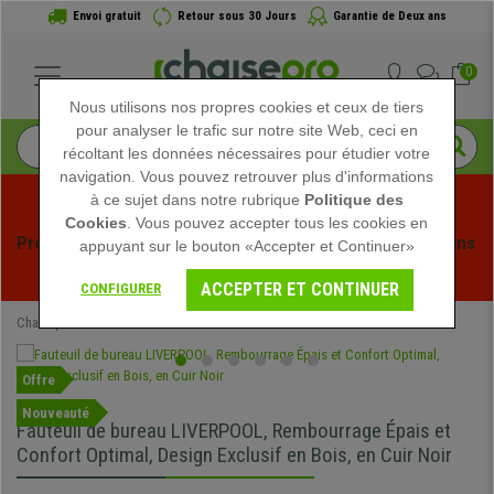
Envoi gratuit
Retour sous 30 Jours
Garantie de Deux ans
0
Nous utilisons nos propres cookies et ceux de tiers
pour analyser le trafic sur notre site Web, ceci en
récoltant les données nécessaires pour étudier votre
navigation. Vous pouvez retrouver plus d'informations
à ce sujet dans notre rubrique
Politique des
Cookies
. Vous pouvez accepter tous les cookies en
Profitez des soldes d'été chez Chaisepro ! Des réductions 
appuyant sur le bouton «Accepter et Continuer»
exclusives pour une durée limitée - 
Voir l'offre
 -
ACCEPTER ET CONTINUER
CONFIGURER
Chaisepro
Chaises de Bureau
Fauteuils de Bureau
Offre
Nouveauté
Fauteuil de bureau LIVERPOOL, Rembourrage Épais et
Confort Optimal, Design Exclusif en Bois, en Cuir Noir