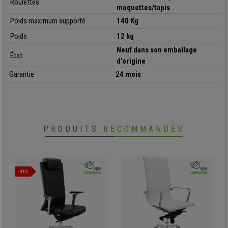
Roulettes
moquettes/tapis
•
Piétement et accoudoir en bois massif
• Dossier et assise larges, excellent rembourrage
Poids maximum supporté
140 Kg
•
Revêtement en cuir synthétique de qualité
Poids
12 kg
Neuf dans son emballage
État
d'origine
Garantie
24 mois
PRODUITS
RECOMMANDÉS
-48%