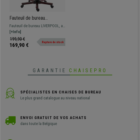
Fauteuil de bureau
LIVERPOOL, Rembourrage
Fauteuil de bureau LIVERPOOL, au
Épais et Confort Optimal,
style classique en bois massif. Ce
[+Info]
Design Exclusif en Bois, en
modèle se distingue par son
199,90 €
Cuir Noir
Rupture de stock
piétement et ses accoudoirs en
169,90 €
bois massif et son rembourrage
épais. Son design est très élégant
et il offre un confort optimal.
GARANTIE
CHAISEPRO
SPÉCIALISTES EN CHAISES DE BUREAU
Le plus grand catalogue au niveau national
ENVOI GRATUIT DE VOS ACHATS
dans toute la Belgique