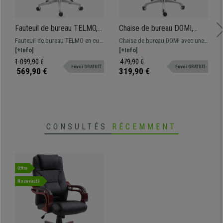
Fauteuil de bureau TELMO,
Chaise de bureau DOMI,
Grande Qualité, Élégance et
Structure Métallique
Fauteuil de bureau TELMO en cuir
Chaise de bureau DOMI avec une
Confort, Cuir Authentique
Chromée, Design élégant, En
authentique : offrez-vous le luxe
[+Info]
structure Métallique Chromée.
[+Info]
Noir
Maille, Blanc
en termes de design, qualité et
Mécanisme basculant avec
1.099,90 €
479,90 €
Envoi GRATUIT
Envoi GRATUIT
confort. Utilisation
réglage sur 4 positions
569,90 €
319,90 €
professionnelle 8h.
CONSULTÉS
RÉCEMMENT
Offre
Nouveauté