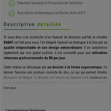
Paiement sécurisé et Protection de l'acheteur
Avis clients authentiques sur Ekomi, Note 4,9/5
Description
détaillée
Si vous êtes à la recherche d´un fauteuil de direction parfait, le modèle
RABAT
est fait pour vous. Cet élégant fauteuil se distingue à la fois par sa
qualité irréprochable et son design extraordinaire
. Il se caractérise
également par son grand confort, il est conseillé pour une
utilisation
intensive professionnelle de 8H par jour.
Cette chaise se démarque par
un dossier à la forme ergonomique
. Ce
dernier favorise une posture correcte du dos, ce qui qui permet d’éviter
blessures et fatigue. Le dossier et l´assise du fauteuil sont
rembourrés
avec une gomme de haute densité
(respectivement de 30 et 40Kg/m3)
qui garantit à la fois confort et grande durabilité.
Voir plus
Le modèle
dispose d'un mécanisme basculant d'inclinaison
. Il est
ainsi possible d’incliner le fauteuil et de le bloquer dans l’une des
positions en utilisant pour cela le levier gauche (le levier droit permet lui
Caractéristiques Techniques: