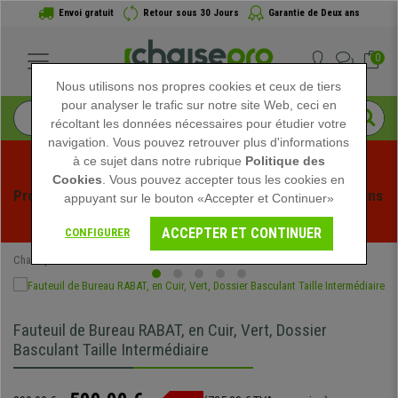
Envoi gratuit
Retour sous 30 Jours
Garantie de Deux ans
0
Nous utilisons nos propres cookies et ceux de tiers
pour analyser le trafic sur notre site Web, ceci en
récoltant les données nécessaires pour étudier votre
navigation. Vous pouvez retrouver plus d'informations
à ce sujet dans notre rubrique
Politique des
Cookies
. Vous pouvez accepter tous les cookies en
Profitez des soldes d'été chez Chaisepro ! Des réductions 
appuyant sur le bouton «Accepter et Continuer»
exclusives pour une durée limitée - 
Voir l'offre
 -
ACCEPTER ET CONTINUER
CONFIGURER
Chaisepro
Chaises de Bureau
Fauteuils de Bureau
Fauteuil de Bureau RABAT, en Cuir, Vert, Dossier
Basculant Taille Intermédiaire