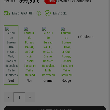
599,90 €
899,90 €
(725,88 € TVA comprise)
-33%
Envoi GRATUIT
En Stock.
+ Couleurs
Vert
Noir
Crème
Rouge
-
+