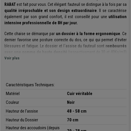
RABAT
est fait pour vous. Cet élégant fauteuil se distingue à la fois par sa
qualité irréprochable et son design extraordinaire
. Il se caractérise
également par son grand confort, il est conseillé pour une
utilisation
intensive professionnelle de 8H par jour.
Cette chaise se démarque par
un dossier à la forme ergonomique
. Ce
dernier favorise une posture correcte du dos, ce qui qui permet d’éviter
blessures et fatigue. Le dossier et l´assise du fauteuil sont
rembourrés
avec une gomme de haute densité
(respectivement de 30 et 40Kg/m3)
qui garantit à la fois confort et grande durabilité.
Voir plus
Le modèle
dispose d'un mécanisme basculant d'inclinaison
. Il est
ainsi possible d’incliner le fauteuil et de le bloquer dans l’une des
positions en utilisant pour cela le levier gauche (le levier droit permet lui
Caractéristiques Techniques:
de régler la hauteur). Il est également possible de régler la dureté ou l
Matériel
Cuir véritable
´intensité du basculement en utilisant le pommeau situé sous l'assise.
Couleur
Noir
Le fauteuil se distingue par un
revêtement
100% en cuir naturel
d'origine bovine, demi fleur, finition semi satinée.
Il s'agit d'une
Hauteur de l'assise
48 - 58 cm
matière qui apporte une sensation de luxe et de raffinement, qualités
Hauteur du Dossier
70 cm
attendues pour un fauteuil de direction. Le cuir a été sélectionné avec
Hauteur des accoudoirs (depuis
soin pour garantir un toucher doux et une résistance à l’usage.