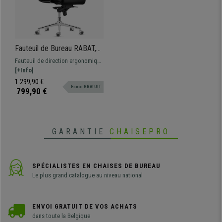
•
Livré pratiquement MONTÉ
• Dossier haut avec forme ergonomique
•
Rembourrage confortable de haute densité
• Mécanisme basculant d'inclinaison
Fauteuil de Bureau RABAT,
•
Piètement et accoudoirs en acier chromé
Grande Qualité, Cuir
Fauteuil de direction ergonomique
• Adapté à une utilisation quotidienne de 8 Heures
Authentique, Noir
avec dossier basculant. Design et
[+Info]
•
Roulettes en gomme, adaptées à tout type de sol
finitions parfaites, luxe et confort
1.299,90 €
• Revêtement en cuir Authentique de Qualité
Envoi GRATUIT
au meilleur prix
799,90 €
GARANTIE
CHAISEPRO
SPÉCIALISTES EN CHAISES DE BUREAU
Le plus grand catalogue au niveau national
ENVOI GRATUIT DE VOS ACHATS
dans toute la Belgique