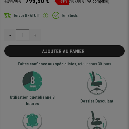
799,90 €
1.299,90 €
(967,88 € TVA comprise)
-38%
Envoi GRATUIT
En Stock.
-
+
AJOUTER AU PANIER
Faites confiance aux spécialistes
, retour sous 30 jours
Utilisation quotidienne 8
Dossier Basculant
heures