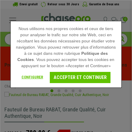
Envoi gratuit
Retour sous 30 Jours
Garantie de Deux ans
0
Nous utilisons nos propres cookies et ceux de tiers
pour analyser le trafic sur notre site Web, ceci en
récoltant les données nécessaires pour étudier votre
navigation. Vous pouvez retrouver plus d'informations
à ce sujet dans notre rubrique
Politique des
Cookies
. Vous pouvez accepter tous les cookies en
Profitez des soldes d'été chez Chaisepro ! Des réductions 
appuyant sur le bouton «Accepter et Continuer»
exclusives pour une durée limitée - 
Voir l'offre
 -
ACCEPTER ET CONTINUER
CONFIGURER
Chaisepro
Chaises de Bureau
Fauteuils de Bureau Cuir
Fauteuil de Bureau RABAT, Grande Qualité, Cuir
Authentique, Noir