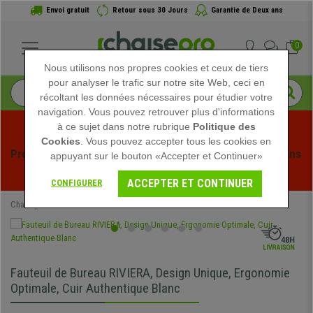
Envoi gratuit
Retour sous 30 Jours
Garantie de Deux ans
0
Nous utilisons nos propres cookies et ceux de tiers
pour analyser le trafic sur notre site Web, ceci en
récoltant les données nécessaires pour étudier votre
navigation. Vous pouvez retrouver plus d'informations
à ce sujet dans notre rubrique
Politique des
Cookies
. Vous pouvez accepter tous les cookies en
Profitez des soldes d'été chez Chaisepro ! Des réductions 
appuyant sur le bouton «Accepter et Continuer»
exclusives pour une durée limitée - 
Voir l'offre
 -
ACCEPTER ET CONTINUER
CONFIGURER
Chaisepro
Chaises de Bureau
Fauteuils de Bureau
Fauteuil de Bureau RIVIERA, Design Unique, Ergonomie
Optimale, Cuir Authentique Blanc