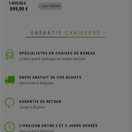
Blanc
premier choix, revêtement en cuir
1.099,90 €
Envoi GRATUIT
100% authentique
599,90 €
GARANTIE
CHAISEPRO
SPÉCIALISTES EN CHAISES DE BUREAU
Le plus grand catalogue au niveau national
ENVOI GRATUIT DE VOS ACHATS
dans toute la Belgique
GARANTIE DE RETOUR
Jusqu'à 30 jours
LIVRAISON ENTRE 3 ET 5 JOURS OUVRÉS
dans toute la Belgique