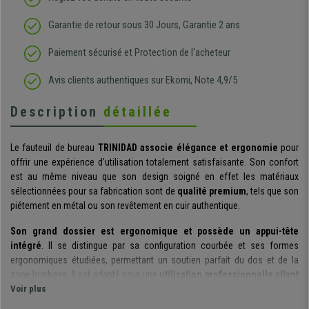
Garantie de retour sous 30 Jours, Garantie 2 ans
Paiement sécurisé et Protection de l'acheteur
Avis clients authentiques sur Ekomi, Note 4,9/5
Description
détaillée
Le fauteuil de bureau
TRINIDAD
associe élégance et ergonomie
pour
offrir une expérience d’utilisation totalement satisfaisante. Son confort
est au même niveau que son design soigné en effet les matériaux
sélectionnées pour sa fabrication sont de
qualité premium
, tels que son
piétement en métal ou son revêtement en cuir authentique.
Son grand dossier est ergonomique et possède un appui-tête
intégré
. Il se distingue par sa configuration courbée et ses formes
ergonomiques étudiées, permettant un soutien parfait du dos et de la
zone lombaire. Il est adapté pour une
utilisation professionnelle allant
jusqu’à 8 heures par jour
Voir plus
, grâce à son design avancé et le rembourrage
épais de l’assise et du dossier.