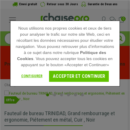
Envoi gratuit
Retour sous 30 Jours
Garantie de Deux ans
0
Nous utilisons nos propres cookies et ceux de tiers
pour analyser le trafic sur notre site Web, ceci en
récoltant les données nécessaires pour étudier votre
navigation. Vous pouvez retrouver plus d'informations
à ce sujet dans notre rubrique
Politique des
Cookies
. Vous pouvez accepter tous les cookies en
Profitez des soldes d'été chez Chaisepro ! Des réductions 
appuyant sur le bouton «Accepter et Continuer»
exclusives pour une durée limitée - 
Voir l'offre
 -
ACCEPTER ET CONTINUER
CONFIGURER
Chaisepro
Chaises de Bureau
Fauteuils de Bureau
Offre
Fauteuil de bureau TRINIDAD, Grand rembourrage et
ergonomie, Piétement en métal, Cuir , Noir