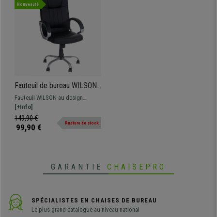
Nouveauté
Fauteuil de bureau WILSON,
Grand rembourrage,
Fauteuil WILSON au design
Revêtement Cuir, Noir
élégant et très confortable.
[+Info]
Piétement métallique résistant,
149,90 €
Rupture de stock
rembourrage épais et revêtement
99,90 €
en cuir synthétique.
GARANTIE
CHAISEPRO
SPÉCIALISTES EN CHAISES DE BUREAU
Le plus grand catalogue au niveau national