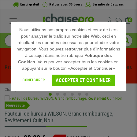
Envoi gratuit
Retour sous 30 Jours
Garantie de Deux ans
0
Nous utilisons nos propres cookies et ceux de tiers
pour analyser le trafic sur notre site Web, ceci en
récoltant les données nécessaires pour étudier votre
navigation. Vous pouvez retrouver plus d'informations
à ce sujet dans notre rubrique
Politique des
Cookies
. Vous pouvez accepter tous les cookies en
Profitez des soldes d'été chez Chaisepro ! Des réductions 
appuyant sur le bouton «Accepter et Continuer»
exclusives pour une durée limitée - 
Voir l'offre
 -
ACCEPTER ET CONTINUER
CONFIGURER
Chaisepro
Chaises de Bureau
Fauteuils de Bureau
Nouveauté
Fauteuil de bureau WILSON, Grand rembourrage,
Revêtement Cuir, Noir