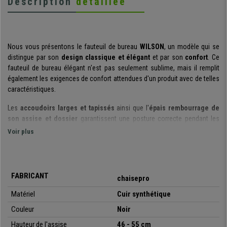
Description
détaillée
Nous vous présentons le fauteuil de bureau
WILSON
, un modèle qui se
distingue par son
design classique
et élégant
et par son
confort
. Ce
fauteuil de bureau é
légant n'est pas seulement sublime, mais il remplit
également les exigences de confort attendues d'un produit avec de telles
caractéristiques.
Les
accoudoirs larges et tapissés
ainsi que l'
épais rembourrage de
son assise et dossier
garantissent une posture correcte pendant les
heures de travail. Ces caractéristiques, accompagnées de son
appui-tête
Voir plus
intégré
, sont des éléments importants permettant de maintenir une
bonne posture.
Il est doté également d'un
système basculant à balancement
FABRICANT
chaisepro
exclusif. Vous pouvez l'activer en actionnant le levier vers l'extérieur de la
chaise, si vous effectuez la même action à l'inverse (levier vers
Matériel
Cuir synthétique
l'intérieur), la chaise reprendra son état rigide normal. Cette fonctionnalité
Couleur
Noir
est très utile, car elle permet de choisir entre les deux options selon vos
besoins de manière à adapter totalement la chaise à vous.
Hauteur de l'assise
46 - 55 cm