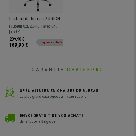
Fauteuil de bureau ZURICH,
XXL, Grand rembourrage,
Fauteuil XXL ZURICH avec un
Revêtement cuir, Blanc
design et confort spectaculaire.
[+Info]
Fabriqué avec une structure
299,90 €
Rupture de stock
métallique, rembourrage épais et
169,90 €
revêtement en cuir synthétique
GARANTIE
CHAISEPRO
SPÉCIALISTES EN CHAISES DE BUREAU
Le plus grand catalogue au niveau national
ENVOI GRATUIT DE VOS ACHATS
dans toute la Belgique