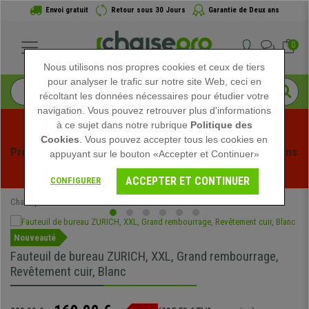
Envoi gratuit
Retour sous 30 Jours
Garantie de Deux ans
0
Nous utilisons nos propres cookies et ceux de tiers
pour analyser le trafic sur notre site Web, ceci en
récoltant les données nécessaires pour étudier votre
navigation. Vous pouvez retrouver plus d'informations
à ce sujet dans notre rubrique
Politique des
Cookies
. Vous pouvez accepter tous les cookies en
Profitez des soldes d'été chez Chaisepro ! Des réductions 
appuyant sur le bouton «Accepter et Continuer»
exclusives pour une durée limitée - 
Voir l'offre
 -
ACCEPTER ET CONTINUER
CONFIGURER
Chaisepro
Chaises de Bureau
Fauteuils de Bureau
Nouveauté
Fauteuil de bureau ZURICH, XXL, Grand rembourrage,
Revêtement cuir, Blanc