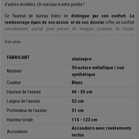
d’autres modèles. Un vrai luxe à votre portée !
Ce fauteuil de bureau blanc se
distingue par son confort. Le
rembourrage épais de son assise
et de son dossier
offre un confort
sensationnel, parfait pour passer de longues journées de travail.
Soulignons également son
design ergonomique.
La forme courbée du
dossier,
Voir plus
l’appui-tête intégré
et les
accoudoirs rembourrés
sont des
éléments importants pour maintenir une posture optimale.
FABRICANT
chaisepro
Toujours en matière confort, ce modèle est doté d’un
système exclusif
basculant à balancement
. Vous pouvez activer cette fonction en
Structure métallique / cuir
Matériel
actionnant le levier vers l’extérieur de la chaise, si vous effectuez la
synthétique
même action à l’inverse, le fauteuil reprendra sa position rigide normale
Couleur
Blanc
Comme vous pourrez le constater cette fonctionnalité est très utile
Hauteur de l'assise
46 - 55 cm
puisqu’elle permet de choisir entre les deux options selon vos envies.
Largeur de l'assise
52
cm
Ce modèle a été
fabriqué avec des matériaux plus résistants
, puisqu’il
Profondeur de l'assise
51
cm
est adapté pour des
personnes pesant jusqu’à 170 kg
. Son
piétement
et sa structure métallique
garantissent cette résistance et robustesse.
Hauteur
totale
114 - 123 cm
De plus, il possède un
revêtement en cuir synthétique
de grande
Accoudoirs avec revètements
qualité disponible en différentes couleurs et facile d’entretien. Un fauteuil
Accoudoirs
inclus
que vous conserverez de nombreuses années !