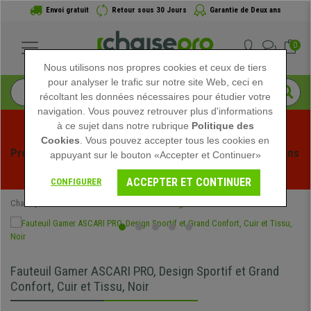
Envoi gratuit
Retour sous 30 Jours
Garantie de Deux ans
0
Nous utilisons nos propres cookies et ceux de tiers
pour analyser le trafic sur notre site Web, ceci en
récoltant les données nécessaires pour étudier votre
navigation. Vous pouvez retrouver plus d'informations
à ce sujet dans notre rubrique
Politique des
Cookies
. Vous pouvez accepter tous les cookies en
Profitez des soldes d'été chez Chaisepro ! Des réductions 
appuyant sur le bouton «Accepter et Continuer»
exclusives pour une durée limitée - 
Voir l'offre
 -
ACCEPTER ET CONTINUER
CONFIGURER
Chaisepro
Chaises de Bureau
Chaises Gaming
Fauteuil Gamer ASCARI PRO, Design Sportif et Grand
Confort, Cuir et Tissu, Noir