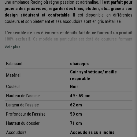
une ambiance Racing où règne passion et adrénaline.
Il est parfait pour
jouer à des jeux vidéo, regarder des films, étudier, etc… grâce à son
design séduisant et confortable
. Il est disponible en différentes
couleurs et son piétement et ses accoudoirs sont en gris métallisé.
L’ensemble de ses éléments et détails fait de ce fauteuil un produit
100% exclusif
. Ce modèle en particulier est doté de coutures formant
des lignes élégantes, caractéristiques des sièges de voiture haut de
Voir plus
gamme.
Il est doté d’un revêtement en cuir synthétique et en tissu
Fabricant
chaisepro
respirable, qui sont des matériaux très résistants et facile
Cuir synthétique/ maille
Matériel
d’entretien.
Vous pourrez passer des heures sur cette chaise puisque
respirable
les zones intérieures en tissu ont une ventilation optimale.
Couleur
Noir
Son rembourrage est épais et les formes de l’assise et du dossier
Hauteur de l'assise
49 - 59 cm
maintiennent parfaitement le corps
. Tout comme les voitures de
Largeur de l'assise
62 cm
course, il vous enveloppera et apportera un excellent soutien de votre
corps, il s’agit en effet d’un siège très commode et vous pourrez adopter
Profondeur de l'assise
50 cm
très facilement une posture optimale.
Hauteur du dossier
71 cm
Le fauteuil est doté d’un mécanisme d’inclinaison basculant
. Il
Accoudoirs
Accoudoirs cuir i
nclus