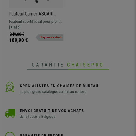
Fauteuil Gamer ASCARI
PRO, Design Sportif et
Fauteuil sportif idéal pour profiter
Grand Confort, Cuir et Tissu,
de vos loisirs, contenus
[+Info]
Noir
multimédias, etc. Il est très
249,00 €
Rupture de stock
confortable et de grande qualité,
189,90 €
disponible en différentes
couleurs. À un prix imbattable!
GARANTIE
CHAISEPRO
SPÉCIALISTES EN CHAISES DE BUREAU
Le plus grand catalogue au niveau national
ENVOI GRATUIT DE VOS ACHATS
dans toute la Belgique
GARANTIE DE RETOUR