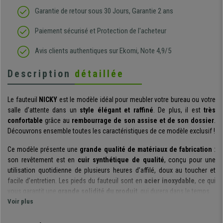
Garantie de retour sous 30 Jours, Garantie 2 ans
Paiement sécurisé et Protection de l'acheteur
Avis clients authentiques sur Ekomi, Note 4,9/5
Description
détaillée
Le fauteuil
NICKY
est le modèle idéal pour meubler votre bureau ou votre
salle d’attente dans un
style élégant et raffiné
. De plus, il est
très
confortable
grâce au
rembourrage de son assise et de son dossier
.
Découvrons ensemble toutes les caractéristiques de ce modèle exclusif !
Ce modèle présente une
grande qualité de matériaux de fabrication
:
son revêtement est en
cuir synthétique de qualité
, conçu pour une
utilisation quotidienne de plusieurs heures d’affilé, doux au toucher et
facile d’entretien. Les pieds du fauteuil sont en
acier inoxydable
, ce qui
vous garantit une
grande solidité du produit
, qui durera dans le temps.
Voir plus
Les pieds de ce modèle sont de plus équipés de
patins antidérapants
,
un élément qui apporte une
grande stabilité à ce fauteuil
. De plus, ces