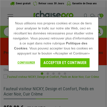
Envoi gratuit
Retour sous 30 Jours
Garantie de Deux ans
0
Nous utilisons nos propres cookies et ceux de tiers
pour analyser le trafic sur notre site Web, ceci en
récoltant les données nécessaires pour étudier votre
navigation. Vous pouvez retrouver plus d'informations
à ce sujet dans notre rubrique
Politique des
Cookies
. Vous pouvez accepter tous les cookies en
Profitez des soldes d'été chez Chaisepro ! Des réductions 
appuyant sur le bouton «Accepter et Continuer»
exclusives pour une durée limitée - 
Voir l'offre
 -
ACCEPTER ET CONTINUER
CONFIGURER
Chaisepro
Chaises de conférence
Fauteuil visiteur NICKY, Design et Confort, Pieds en
Acier Noir, Cuir Crème