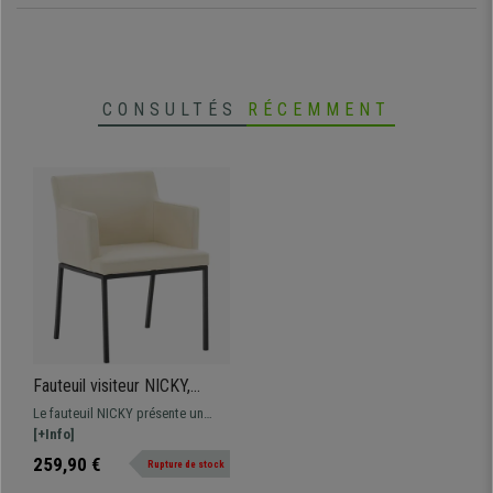
•
Revêtement en cuir synthétique de qualité
CONSULTÉS
RÉCEMMENT
Fauteuil visiteur NICKY,
Design et Confort, Pieds en
Le fauteuil NICKY présente un
Acier Noir, Cuir Crème
design élégant et un rembourrage
[+Info]
confortable, idéal pour meubler
259,90 €
Rupture de stock
votre bureau avec style !