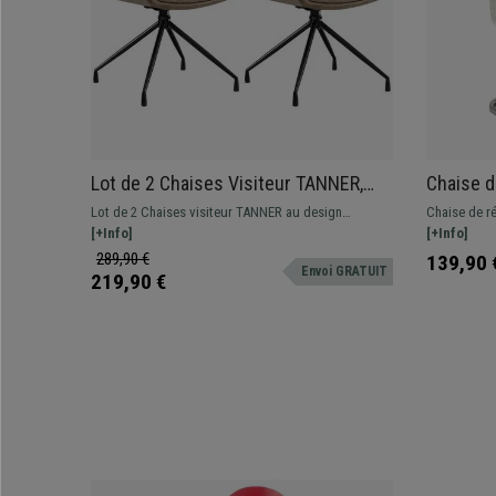
Lot de 2 Chaises Visiteur TANNER,
Chaise d
Structure Métallique, Pivotante à
Structur
Lot de 2 Chaises visiteur TANNER au design
Chaise de r
180º, Cuir, Gris
Rembourr
moderne avec revêtement en velours, disponible en
[+Info]
commodes a
[+Info]
Blanc
différentes couleurs.
revêtement e
289,90 €
139,90 
Envoi GRATUIT
219,90 €