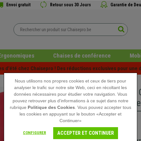
Envoi gratuit
Retour sous 30 Jours
Garantie de Deu
Ergonomiques
Chaises de conférence
Mobi
es d'été chez Chaisepro ! Des réductions exclusives pour une d
Nous utilisons nos propres cookies et ceux de tiers pour
analyser le trafic sur notre site Web, ceci en récoltant les
Lot de 2
données nécessaires pour étudier votre navigation. Vous
Structure
pouvez retrouver plus d'informations à ce sujet dans notre
rubrique
Politique des Cookies
. Vous pouvez accepter tous
les cookies en appuyant sur le bouton «Accepter et
Continuer»
149,90 €
ACCEPTER ET CONTINUER
CONFIGURER