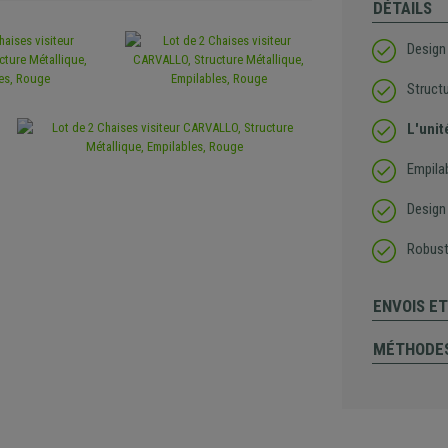
DÉTAILS
Design 
Structu
L'unit
Empila
Design
Robust
ENVOIS E
MÉTHODES