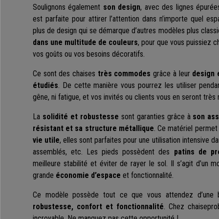
Soulignons également
son design
, avec des lignes épurées
est parfaite pour attirer l’attention dans n’importe quel es
plus de design qui se démarque d’autres modèles plus classiq
dans une multitude de couleurs
, pour que vous puissiez ch
vos goûts ou vos besoins décoratifs.
Ce sont des chaises
très commodes
grâce à leur
design
étudiés
. De cette manière vous pourrez les utiliser pend
gêne, ni fatigue, et vos invités ou clients vous en seront très
La
solidité et robustesse
sont garanties grâce à
son ass
résistant et sa structure métallique
. Ce matériel permet
vie utile
, elles sont parfaites pour une utilisation intensive d
assemblés, etc. Les pieds possèdent des
patins de pr
meilleure stabilité et éviter de rayer le sol. Il s’agit d’un 
grande
économie d’espace
et fonctionnalité.
Ce modèle possède tout ce que vous attendez d’une b
robustesse, confort et fonctionnalité
. Chez chaisepro
incroyable. Ne manquez pas cette opportunité !