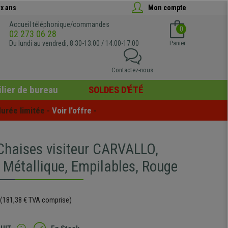
x ans
Mon compte
Accueil téléphonique/commandes
0
02 273 06 28
Du lundi au vendredi, 8:30-13:00 / 14:00-17:00
Panier
Contactez-nous
lier de bureau
SOLDES D'ÉTÉ
urée limitée - 
Voir l'offre
 -
 Chaises visiteur CARVALLO,
 Métallique, Empilables, Rouge
(181,38 € TVA comprise)