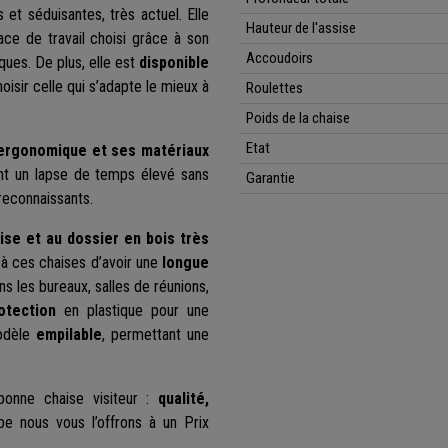
 et séduisantes, très actuel. Elle
Hauteur de l'assise
pace de travail choisi grâce à son
Accoudoirs
ues. De plus, elle est
disponible
oisir celle qui s’adapte le mieux à
Roulettes
Poids de la chaise
Etat
 ergonomique
et ses matériaux
ant un lapse de temps élevé sans
Garantie
 reconnaissants.
ise et au dossier en bois très
 à ces chaises d’avoir une
longue
ans les bureaux, salles de réunions,
otection
en plastique pour une
modèle
empilable
, permettant une
onne chaise visiteur :
qualité,
be nous vous l’offrons à un Prix