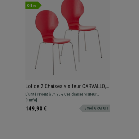
Offre
Lot de 2 Chaises visiteur CARVALLO,
Structure Métallique, Empilables,
L'unité revient à 74,95 € Ces chaises visiteur
Rouge
exclusives sont votre grand allié pour offrir à vos
[+Info]
invités ou clients un siège de qualité. Elle associe
149,90 €
Envoi GRATUIT
design séduisant, matériaux de qualité et confort.