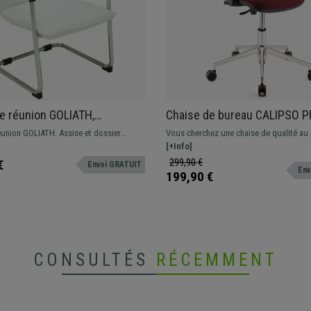
e réunion GOLIATH,
Chaise de bureau CALIPSO P
e Métallique, Grand
Dossier et Accoudoirs Ajusta
éunion GOLIATH. Assise et dossier
Vous cherchez une chaise de qualité au 
age et Design élégant, Cuir,
Piétement Métallique, En Tis
vec un grand rembourrage et
prix? Ce modèle vous offre un confort s
[+Info]
Bordeaux
n cuir synthétique de grande qualité.
quotidien. Disponible en différentes cou
299,90 €
€
Envoi GRATUIT
Env
199,90 €
CONSULTÉS
RÉCEMMENT