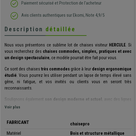
Paiement sécurisé et Protection de l'acheteur
Avis clients authentiques sur Ekomi, Note 4,9/5
Description
détaillée
Nous vous présentons ce sublime lot de chaises visiteur
HERCULE
. Si
vous recherchez des
chaises commodes, simples, pratiques et avec
un design spectaculaire
, ce modèle pourrait être fait pour vous.
Ce sont des chaises
très commodes
grâce à leur
design ergonomique
étudié
. Vous pourrez les utiliser pendant un lapse de temps élevé sans
gêne, ni fatigue, et vos invités ou clients vous en seront très
reconnaissants.
Soulignons également
son design moderne et actuel
, avec des lignes
épurées et séduisantes. Ces chaises se démarqueront quel que soit
Voir plus
l’espace choisi pour son utilisation. De plus, elle est
disponible dans
une multitude de couleurs
, pour que vous puissiez choisir celle qui
FABRICANT
chaisepro
s’adapte le mieux à vos goûts ou vos besoins décoratifs.
Matériel
Bois et structure métallique