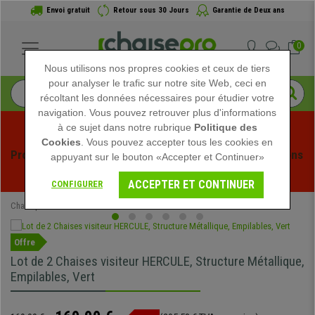
Envoi gratuit
Retour sous 30 Jours
Garantie de Deux ans
0
Nous utilisons nos propres cookies et ceux de tiers
pour analyser le trafic sur notre site Web, ceci en
récoltant les données nécessaires pour étudier votre
navigation. Vous pouvez retrouver plus d'informations
à ce sujet dans notre rubrique
Politique des
Cookies
. Vous pouvez accepter tous les cookies en
Profitez des soldes d'été chez Chaisepro ! Des réductions 
appuyant sur le bouton «Accepter et Continuer»
exclusives pour une durée limitée - 
Voir l'offre
 -
ACCEPTER ET CONTINUER
CONFIGURER
Chaisepro
Chaises de conférence
Offre
Lot de 2 Chaises visiteur HERCULE, Structure Métallique,
Empilables, Vert