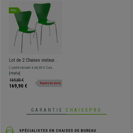
Offre
Lot de 2 Chaises visiteur
HERCULE, Structure
L'unité revient à 64,95 € Ces
Métallique, Empilables, Vert
chaises visiteur se distinguent par
[+Info]
leur design séduisant, matériaux
169,00 €
Rupture de stock
de qualité, fonctionnalité et
169,90 €
confort
GARANTIE
CHAISEPRO
SPÉCIALISTES EN CHAISES DE BUREAU