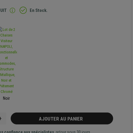
TUIT
En Stock.
Noir
+
AJOUTER AU PANIER
es confiance aux spécialistes
, retour sous 30 jours