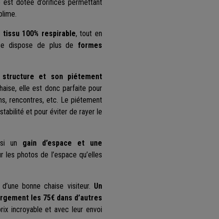
le est dotée d’orifices permettant
blime.
tissu 100% respirable
, tout en
sise dispose de plus de
formes
a
structure et son piétement
haise, elle est donc parfaite pour
ons, rencontres, etc. Le piétement
tabilité et pour éviter de rayer le
insi un
gain d’espace et une
r les photos de l’espace qu’elles
 d’une bonne chaise visiteur.
Un
largement les 75€ dans d’autres
rix incroyable et avec leur envoi