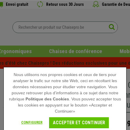
Envoi gratuit
Retour sous 30 Jours
Garantie de Deu
Ergonomiques
Chaises de conférence
Mobi
es d'été chez Chaisepro ! Des réductions exclusives pour une d
Nous utilisons nos propres cookies et ceux de tiers pour
analyser le trafic sur notre site Web, ceci en récoltant les
Lot de 2 
données nécessaires pour étudier votre navigation. Vous
Fonction
pouvez retrouver plus d'informations à ce sujet dans notre
rubrique
Politique des Cookies
. Vous pouvez accepter tous
Métalliqu
les cookies en appuyant sur le bouton «Accepter et
Continuer»
159
ACCEPTER ET CONTINUER
CONFIGURER
199,90 €