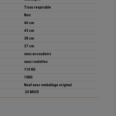
Tissu respirable
Noir
46 cm
43 cm
38 cm
37 cm
sans accoudoirs
sans roulettes
110 KG
10KG
Neuf avec emballage original
24 MOIS