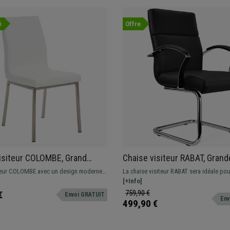
é
Offre
isiteur COLOMBE, Grand
Chaise visiteur RABAT, Grand
age, Revêtement en Cuir,
et Design, en Cuir, Noir
teur COLOMBE avec un design moderne
La chaise visiteur RABAT sera idéale po
ortable grâce à son rembourrage épais.
votre bureau, salle d'attente ou de réun
[+Info]
ec des matériaux de qualité, tels que
élégance. Qualité et confort seront au r
759,90 €
€
Envoi GRATUIT
Env
 en acier inoxydable.
499,90 €