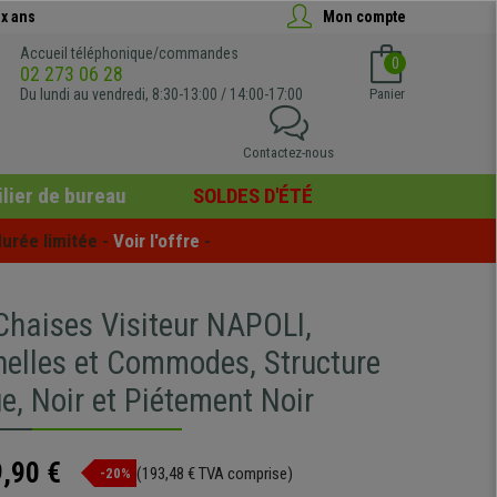
x ans
Mon compte
Accueil téléphonique/commandes
0
02 273 06 28
Du lundi au vendredi, 8:30-13:00 / 14:00-17:00
Panier
Contactez-nous
lier de bureau
SOLDES D'ÉTÉ
urée limitée - 
Voir l'offre
 -
Chaises Visiteur NAPOLI,
nelles et Commodes, Structure
e, Noir et Piétement Noir
,90 €
(193,48 € TVA comprise)
-20%