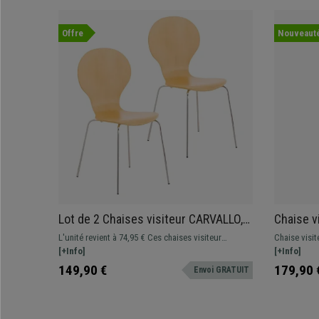
Offre
Nouveaut
Lot de 2 Chaises visiteur CARVALLO,
Chaise v
Structure Métallique, Empilables,
Rembourr
L'unité revient à 74,95 € Ces chaises visiteur
Chaise visi
Marron Hêtre
Blanc
exclusives sont votre grand allié pour offrir à vos
[+Info]
et très conf
[+Info]
invités ou clients un siège de qualité. Elle associe
Fabriquée av
149,90 €
179,90 
Envoi GRATUIT
design séduisant, matériaux de qualité et confort.
sa structure