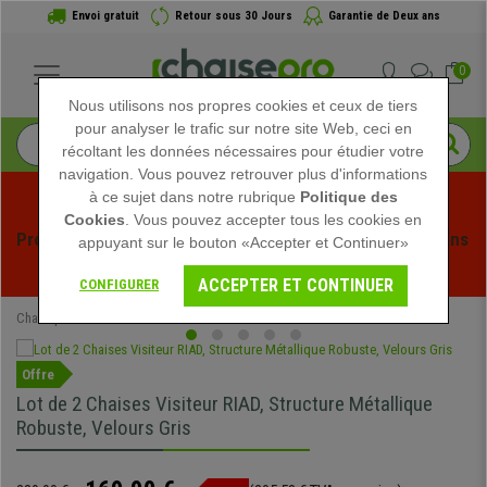
Envoi gratuit
Retour sous 30 Jours
Garantie de Deux ans
0
Nous utilisons nos propres cookies et ceux de tiers
pour analyser le trafic sur notre site Web, ceci en
récoltant les données nécessaires pour étudier votre
navigation. Vous pouvez retrouver plus d'informations
à ce sujet dans notre rubrique
Politique des
Cookies
. Vous pouvez accepter tous les cookies en
Profitez des soldes d'été chez Chaisepro ! Des réductions 
appuyant sur le bouton «Accepter et Continuer»
exclusives pour une durée limitée - 
Voir l'offre
 -
ACCEPTER ET CONTINUER
CONFIGURER
Chaisepro
Chaises de Bureau
Chaises Visiteur
Offre
Lot de 2 Chaises Visiteur RIAD, Structure Métallique
Robuste, Velours Gris