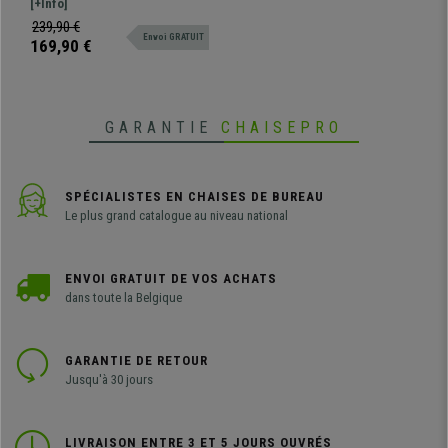
Chaque chaise revient à 84,95 €
[+Info]
Design moderne disponible en
239,90 €
Envoi GRATUIT
plusieurs coloris.
169,90 €
GARANTIE
CHAISEPRO
SPÉCIALISTES EN CHAISES DE BUREAU
Le plus grand catalogue au niveau national
ENVOI GRATUIT DE VOS ACHATS
dans toute la Belgique
GARANTIE DE RETOUR
Jusqu'à 30 jours
LIVRAISON ENTRE 3 ET 5 JOURS OUVRÉS