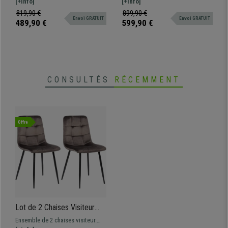
ENERGY est 100% exclusive :
[+Info]
un usage professionnel, dossier
[+Info]
Bleu
design moderne, excellente
ajustable, support lombaire et
819,90 €
899,90 €
Envoi GRATUIT
Envoi GRATUIT
qualité, et confort optimal.
accoudoirs réglables en hauteur.
489,90 €
599,90 €
CONSULTÉS
RÉCEMMENT
Offre
Lot de 2 Chaises Visiteur
RIAD, Structure Métallique
Ensemble de 2 chaises visiteur.
Robuste, Velours Gris