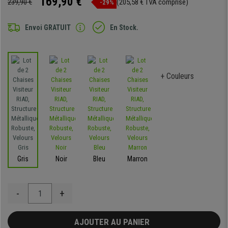
169,90 €
239,90 €
(205,58 € TVA comprise)
-29%
Envoi GRATUIT
En Stock.
+ Couleurs
Gris
Noir
Bleu
Marron
-
+
AJOUTER AU PANIER