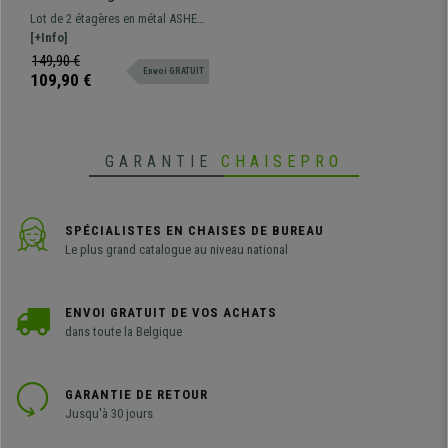
Métalliques ASHER,
Lot de 2 étagères en métal ASHER
40x80x160cm, 4 Étages,
avec assemblage pratique sans
[+Info]
Gris
vis. Capacité de charge de 80kg
149,90 €
Envoi GRATUIT
par tablette. Elle sera idéale pour
109,90 €
ranger vos documents.
GARANTIE
CHAISEPRO
SPÉCIALISTES EN CHAISES DE BUREAU
Le plus grand catalogue au niveau national
ENVOI GRATUIT DE VOS ACHATS
dans toute la Belgique
GARANTIE DE RETOUR
Jusqu'à 30 jours