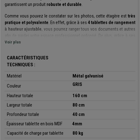
garantissent un produit
robuste et durable
.
Comme vous pouvez le constater sur les photos, cette étagère est
très
pratique et polyvalente
. En effet, grâce à ses
4 tablettes de rangement
à hauteur ajustable
, vous pourrez ranger tous vos documents et autres
afin de garder votre espace professionnel ordonné. De plus, grâce à ses
mesures compactes
Voir plus
, elle saura trouver sa place même dans les petites
pièces.
CARACTÉRISTIQUES
Un des points forts de cette étagère, c’est qu’
aucune vis n’est
TECHNIQUES :
nécessaire à son assemblage
. En effet, grâce à son système
d'enclenchement, le
montage est très simple et rapide
. En quelques
Matériel
Métal galvanisé
minutes, vous pourrez profiter de votre étagère et la placer dans l’espace
GRIS
Couleur
de votre choix !
Hauteur totale
160 cm
Les quatre tablettes, d'une taille de 80x40cm, sont fabriquées
en bois
MDF
Largeur totale
de 4 mm d'épaisseur. Leur
capacité de charge individuelle est de
80 cm
80 kg
pour une
capacité totale de 320 kg
. Afin de garantir une meilleure
Profondeur totale
40 cm
stabilité, les pieds de cette étagère sont équipés de
patins
Épaisseur tablette en bois MDF
4mm
antidérapants
: vous pourrez donc la positionner facilement, et ce sans
craindre de rayer vos sols.
Capacité de charge par tablette
80 kg