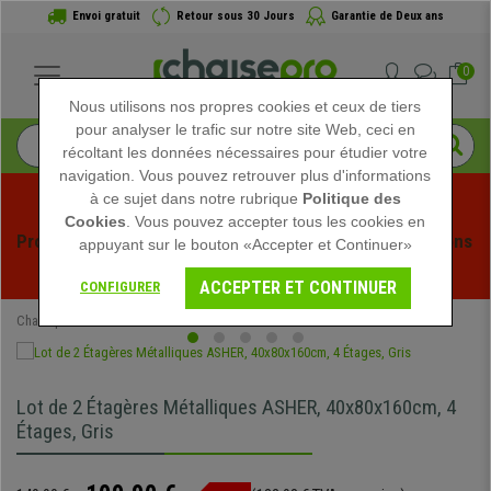
Envoi gratuit
Retour sous 30 Jours
Garantie de Deux ans
0
Nous utilisons nos propres cookies et ceux de tiers
pour analyser le trafic sur notre site Web, ceci en
récoltant les données nécessaires pour étudier votre
navigation. Vous pouvez retrouver plus d'informations
à ce sujet dans notre rubrique
Politique des
Cookies
. Vous pouvez accepter tous les cookies en
Profitez des soldes d'été chez Chaisepro ! Des réductions 
appuyant sur le bouton «Accepter et Continuer»
exclusives pour une durée limitée - 
Voir l'offre
 -
ACCEPTER ET CONTINUER
CONFIGURER
Chaisepro
Mobilier de bureau
Meubles Classeurs
Lot de 2 Étagères Métalliques ASHER, 40x80x160cm, 4
Étages, Gris