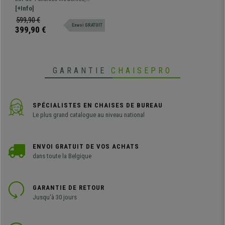
Ergonomique Rembourrée,
rembourrées et revêtues de tissu
[+Info]
Empilable, Noir
pour un confort maximal.
599,90 €
Envoi GRATUIT
Disponible en deux couleurs.
399,90 €
GARANTIE
CHAISEPRO
SPÉCIALISTES EN CHAISES DE BUREAU
Le plus grand catalogue au niveau national
ENVOI GRATUIT DE VOS ACHATS
dans toute la Belgique
GARANTIE DE RETOUR
Jusqu'à 30 jours