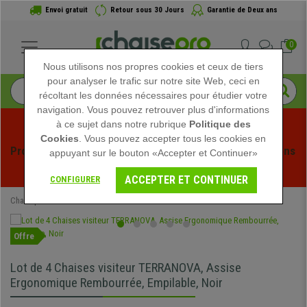
Envoi gratuit
Retour sous 30 Jours
Garantie de Deux ans
0
Nous utilisons nos propres cookies et ceux de tiers
pour analyser le trafic sur notre site Web, ceci en
récoltant les données nécessaires pour étudier votre
navigation. Vous pouvez retrouver plus d'informations
à ce sujet dans notre rubrique
Politique des
Cookies
. Vous pouvez accepter tous les cookies en
Profitez des soldes d'été chez Chaisepro ! Des réductions 
appuyant sur le bouton «Accepter et Continuer»
exclusives pour une durée limitée - 
Voir l'offre
 -
ACCEPTER ET CONTINUER
CONFIGURER
Chaisepro
Chaises de conférence
Offre
Lot de 4 Chaises visiteur TERRANOVA, Assise
Ergonomique Rembourrée, Empilable, Noir