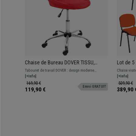
Chaise de Bureau DOVER TISSU,
Lot de 5
Rembourrage Épais, Design élégant,
Commode 
Tabouret de travail DOVER : design moderne
Chaise visit
Rouge
Incroyab
disponible en différentes couleurs et différents
[+Info]
visiteur par
[+Info]
revêtements
pour que les
169,90 €
509,90 €
Envoi GRATUIT
dans les sal
119,90 €
389,90 
couleurs