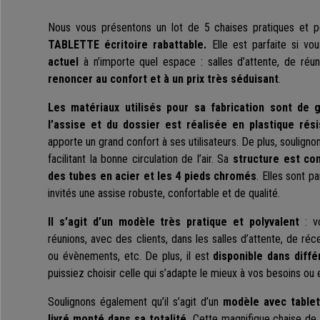
Nous vous présentons un lot de 5 chaises pratiques et 
TABLETTE écritoire rabattable.
Elle est parfaite si v
actuel
à n’importe quel espace : salles d’attente, de réu
renoncer au confort et à un prix très séduisant
.
Les matériaux utilisés pour sa fabrication sont de g
l’assise et du dossier est réalisée en plastique rési
apporte un grand confort à ses utilisateurs. De plus, souligno
facilitant la bonne circulation de l’air. Sa
structure est con
des tubes en acier et les 4 pieds chromés
. Elles sont pa
invités une assise robuste, confortable et de qualité.
Il s’agit d’un modèle très pratique et polyvalent
: vo
réunions, avec des clients, dans les salles d’attente, de ré
ou évènements, etc. De plus, il est
disponible dans diff
puissiez choisir celle qui s’adapte le mieux à vos besoins ou 
Soulignons également qu’il s’agit d’un
modèle avec tablet
livré monté dans sa totalité.
Cette magnifique chaise de