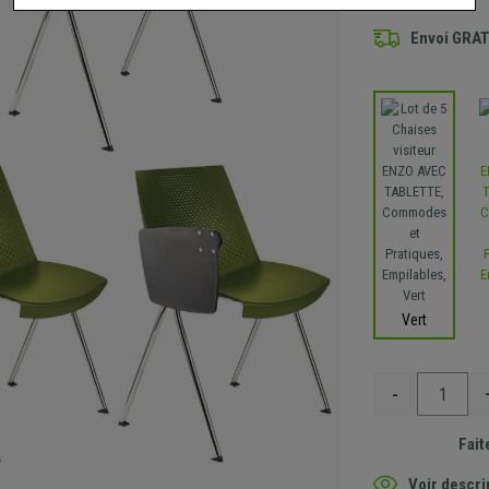
Envoi GRA
Vert
-
Fait
Voir descri