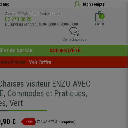
x ans
Mon compte
Accueil téléphonique/commandes
0
02 273 06 28
Du lundi au vendredi, 8:30-13:00 / 14:00-17:00
Panier
Contactez-nous
lier de bureau
SOLDES D'ÉTÉ
urée limitée - 
Voir l'offre
 -
 Chaises visiteur ENZO AVEC
, Commodes et Pratiques,
s, Vert
,90 €
(798,48 € TVA comprise)
-23%