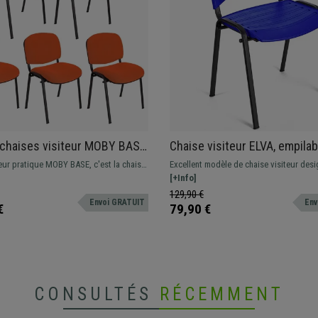
 chaises visiteur MOBY BASE,
Chaise visiteur ELVA, empilab
et Pratique, Prix
très pratique, grande qualité,
eur pratique MOBY BASE, c'est la chaise
Excellent modèle de chaise visiteur desi
le, Orange et Piétement Noir
Piétement Noir
 excellence avec des lignes classiques
modèle est parfait si vous recherchez u
[+Info]
 clients puissent s'asseoir, à placer
résistante, commode et facile à utiliser. E
129,90 €
Envoi GRATUIT
Env
les d'attente... Disponible en différentes
idéale pour les salles d’attente, réunion
€
79,90 €
conférence, etc...
CONSULTÉS
RÉCEMMENT