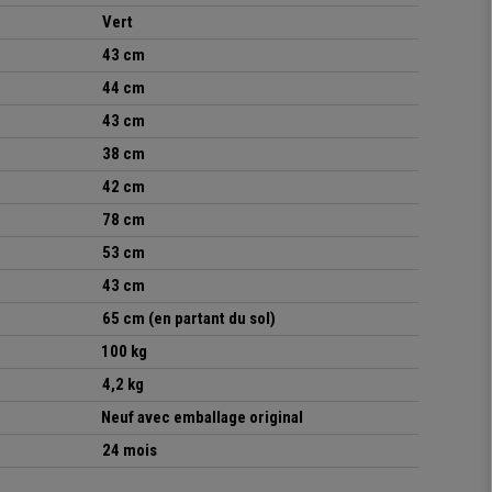
Vert
43 cm
44 cm
43 cm
38 cm
42 cm
78 cm
53 cm
43 cm
65 cm (en partant du sol)
100 kg
4,2 kg
Neuf avec emballage original
24 mois