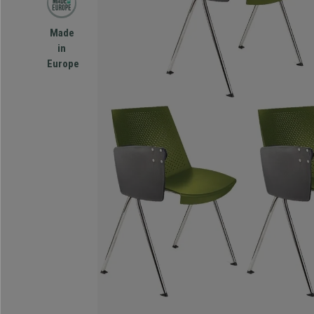
Made
in
Europe