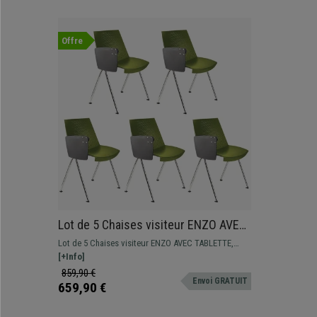
Offre
Lot de 5 Chaises visiteur ENZO AVEC
TABLETTE, Commodes et Pratiques,
Lot de 5 Chaises visiteur ENZO AVEC TABLETTE,
Empilables, Vert
design spectaculaire pour donner une touche
[+Info]
moderne aux salles d'attente de conférences
859,90 €
Envoi GRATUIT
659,90 €