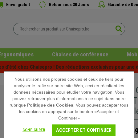
Envoi gratuit
Retour sous 30 Jours
Garantie de Deu
Ergonomiques
Chaises de conférence
Mobi
es d'été chez Chaisepro ! Des réductions exclusives pour une d
Nous utilisons nos propres cookies et ceux de tiers pour
analyser le trafic sur notre site Web, ceci en récoltant les
Lot de 5
données nécessaires pour étudier votre navigation. Vous
TABLETTE
pouvez retrouver plus d'informations à ce sujet dans notre
rubrique
Politique des Cookies
. Vous pouvez accepter tous
Empilable
les cookies en appuyant sur le bouton «Accepter et
Continuer»
659
ACCEPTER ET CONTINUER
CONFIGURER
859,90 €