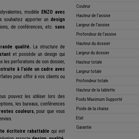
Couleur
polyvalentes, modèle
ENZO avec
Hauteur de l'assise
ous souhaitez apporter un
design
Largeur de l'assise
nions, de conférences, etc.
sans
Profondeur de l'assise
Hauteur
du dossier
rande qualité.
La structure de
Largeur du dossier
stant
et possède un design qui
ns les perforations de son dossier,
Hauteur
totale
struite à l’aide un cadre avec
Largeur totale
rfaites pour offrir à vos clients ou
Profondeur
totale
Hauteur de la tablette
us pouvez les utiliser lors des
Poids Maximum Supporté
ceptions, les bureaux, conférences
Poids de la chaise
érentes couleurs
, pour que vous
Etat
envies.
Garantie
te écritoire rabattable
qui est
 réunion associe
design, qualité,