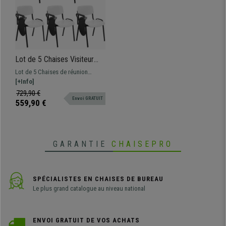
Lot de 5 Chaises Visiteur
MILKA AVEC TABLETTE,
Lot de 5 Chaises de réunion
Élégantes et Polyvalentes,
pratique MILKA AVEC TABLETTE,
[+Info]
Empilables, Piètement Noir,
structure en acier noir, assise et
729,90 €
Blanc
Envoi GRATUIT
dossier en polypropylène
559,90 €
GARANTIE
CHAISEPRO
SPÉCIALISTES EN CHAISES DE BUREAU
Le plus grand catalogue au niveau national
ENVOI GRATUIT DE VOS ACHATS