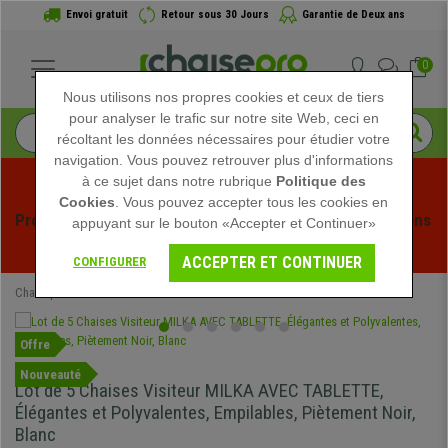
Envoi gratuit
Retour sous 30 Jours
Garantie de Deux ans
0
Nous utilisons nos propres cookies et ceux de tiers
pour analyser le trafic sur notre site Web, ceci en
récoltant les données nécessaires pour étudier votre
navigation. Vous pouvez retrouver plus d'informations
à ce sujet dans notre rubrique
Politique des
Cookies
. Vous pouvez accepter tous les cookies en
Profitez des soldes d'été chez Chaisepro ! Des réductions 
appuyant sur le bouton «Accepter et Continuer»
exclusives pour une durée limitée - 
Voir l'offre
 -
ACCEPTER ET CONTINUER
CONFIGURER
Chaisepro
Chaises de Bureau
Chaises Visiteur
Offre
Nouveauté
Lot de 5 Chaises Visiteur MILKA AVEC TABLETTE,
Élégantes et Polyvalentes, Empilables, Piètement Noir,
Blanc