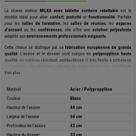
La chaise visiteur
MILKA avec tablette écritoire rabattable
est le
modèle idéal pour allier
confort
,
praticité
et
fonctionnalité
. Parfaite
pour les
salles de formation
, les
salles de réunion
, les
espaces
d’accueil
ou les
conférences
, elle offre une
solution polyvalente
adaptée aux
environnements professionnels exigeants
.
Cette chaise se distingue par sa
fabrication européenne de grande
qualité
. L’assise et le dossier sont conçus en
polypropylène haute
qualité
, un matériau
résistant
,
antibactérien
et
très facile à entretenir
au quotidien. Sa
structure robuste en acier
assure une
excellente
stabilité
Voir plus
ainsi qu’une
grande durabilité
, même en
usage intensif
.
Équipée d’une
tablette écritoire rabattable
, elle permet de
prendre des
Matériel
Acier / Polypropylène
notes
facilement et de
travailler de manière confortable
, tout en
optimisant l’espace
. Cette fonctionnalité en fait un
choix idéal
pour les
Couleur
Blanc
formations
, les
séminaires
et les
salles polyvalentes
.
Hauteur de l'assise
44 cm
Polyvalente
, la chaise MILKA s’adapte parfaitement aux
réunions
, aux
Largeur de l'assise
54 cm
espaces d’accueil
, aux
salles de conférence
ou à tout autre
Profondeur de l'assise
42 cm
événement professionnel
. Disponible en plusieurs coloris, elle
s’intègre facilement à
tous les styles d’aménagement
.
Hauteur du dossier
33 cm