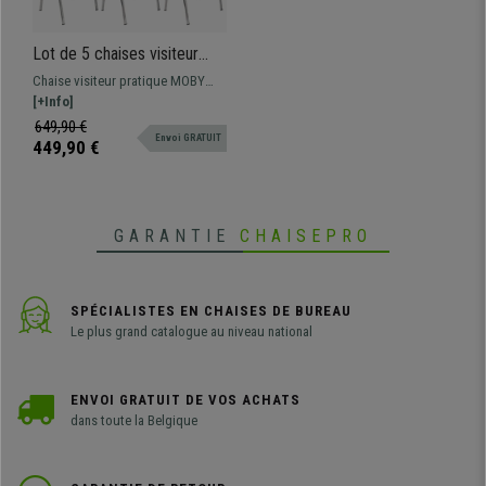
Lot de 5 chaises visiteur
MOBY BASE, Commode et
Chaise visiteur pratique MOBY
Pratique, Prix Incroyable,
BASE, c'est la chaise visiteur par
[+Info]
Rouge et Piétement
excellence avec des lignes
649,90 €
Chromé
Envoi GRATUIT
classiques pour que les clients
449,90 €
puissent s'asseoir, à placer dans
les salles d'attente... Disponible en
différentes couleurs
GARANTIE
CHAISEPRO
SPÉCIALISTES EN CHAISES DE BUREAU
Le plus grand catalogue au niveau national
ENVOI GRATUIT DE VOS ACHATS
dans toute la Belgique