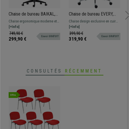
Chaise de bureau BAIKAL,
Chaise de bureau EVERY,
Accoudoirs Ajustables,
Structure Métallique
Chaise ergonomique moderne et
Chaise design exclusive en cuir
Support Lombaire, en Tissu,
Chromée, Design élégant,
confortable, le modèle parfait
[+Info]
avec une structure chromée.
[+Info]
Rouge
Cuir authentique, Marron
pour une utilisation
Fabrication de grande qualité avec
749,90 €
399,90 €
Envoi GRATUIT
Envoi GRATUIT
professionnelle étant donné sa
des matériaux premium. Confort
299,90 €
319,90 €
grande résistance et son confort
et style tout-en-un!
CONSULTÉS
RÉCEMMENT
Offre