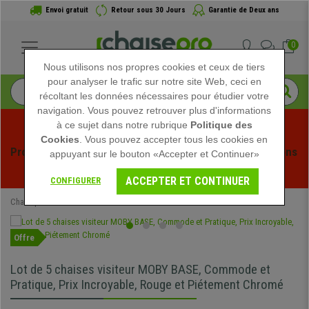
Envoi gratuit
Retour sous 30 Jours
Garantie de Deux ans
0
Nous utilisons nos propres cookies et ceux de tiers
pour analyser le trafic sur notre site Web, ceci en
récoltant les données nécessaires pour étudier votre
navigation. Vous pouvez retrouver plus d'informations
à ce sujet dans notre rubrique
Politique des
Cookies
. Vous pouvez accepter tous les cookies en
Profitez des soldes d'été chez Chaisepro ! Des réductions 
appuyant sur le bouton «Accepter et Continuer»
exclusives pour une durée limitée - 
Voir l'offre
 -
ACCEPTER ET CONTINUER
CONFIGURER
Chaisepro
Chaises de Bureau
Chaises Visiteur
Offre
Lot de 5 chaises visiteur MOBY BASE, Commode et
Pratique, Prix Incroyable, Rouge et Piétement Chromé