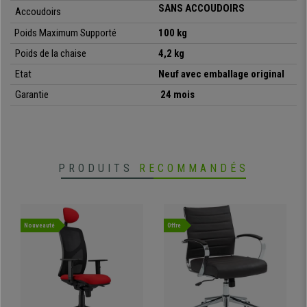
•
Idéale pour salle de conférence
SANS ACCOUDOIRS
Accoudoirs
• Assise et dossier avec rembourrage épais
Poids Maximum Supporté
100 kg
•
Très résistante: cadre en acier avec 4 pieds chromés
• Très pratique et polyvalente
Poids de la chaise
4,2 kg
Etat
Neuf avec emballage original
Garantie
24 mois
PRODUITS
RECOMMANDÉS
Nouveauté
Offre