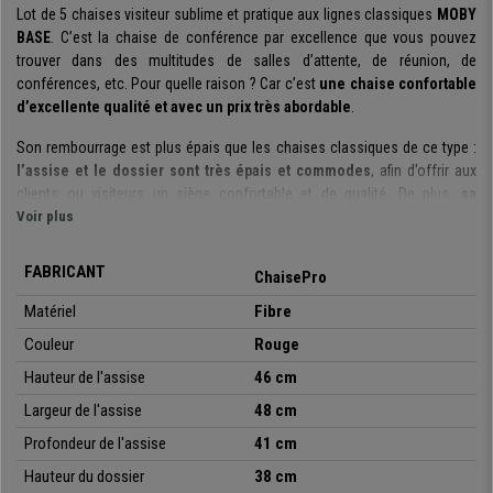
Lot de 5 chaises visiteur sublime et pratique aux lignes classiques
MOBY
BASE
. C’est la chaise de conférence par excellence que vous pouvez
trouver dans des multitudes de salles d’attente, de réunion, de
conférences, etc. Pour quelle raison ? Car c’est
une chaise confortable
d’excellente qualité et avec un prix très abordable
.
Son rembourrage est plus épais que les chaises classiques de ce type :
l’assise et le dossier sont très épais et commodes
, afin d’offrir aux
clients ou visiteurs un siège confortable et de qualité. De plus,
sa
structure est fabriquée avec un cadre en acier avec 4 pieds
Voir plus
chromés
.
FABRICANT
ChaisePro
Il s’agit d’un modèle très pratique et polyvalent
: vous pouvez l’utiliser
lors de réunions, avec des clients, pour les salles d’attente, de
Matériel
Fibre
réceptions, de conférence ou évènements, etc.
Couleur
Rouge
De plus, elle
est disponible en différentes couleurs
, vous pouvez ainsi
choisir celle qui s’adapte le mieux à vos besoins ou espace de travail.
Hauteur de l'assise
46 cm
Largeur de l'assise
48 cm
Soulignons également qu’il s’agit d’un
modèle empilable
et qu’elles sont
livrées totalement montées
. Un modèle idéal à un Prix imbattable, que
Profondeur de l'assise
41 cm
vous pourrez seulement obtenir chez chaiseprobe.fr.
Hauteur du dossier
38 cm