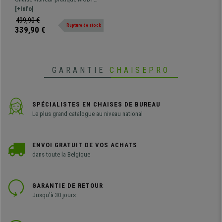
Pratique, Prix Incroyable,
TISSU, c'est la chaise visiteur par
[+Info]
Gris et Piétement Noir
excellence avec des lignes
499,90 €
Rupture de stock
classiques pour que les clients
339,90 €
puissent s'asseoir, à placer dans
les salles d'attente... Disponible en
différentes couleurs
GARANTIE
CHAISEPRO
SPÉCIALISTES EN CHAISES DE BUREAU
Le plus grand catalogue au niveau national
ENVOI GRATUIT DE VOS ACHATS
dans toute la Belgique
GARANTIE DE RETOUR
Jusqu'à 30 jours