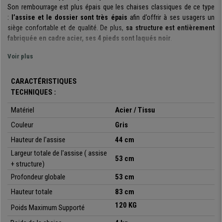
Son rembourrage est plus épais que les chaises classiques de ce type
:
l’assise et le dossier sont très épais
afin d’offrir à ses usagers un
siège confortable et de qualité. De plus,
sa structure est entièrement
fabriquée en cadre acier, ses 4 pieds sont laqués noir
.
Il s’agit d’un modèle très pratique et polyvalent
Voir plus
: vous pouvez l’utiliser
dans des salles de réunions, d’attente, de réceptions, de conférence ou
pour tout type d’évènements.
CARACTÉRISTIQUES
De plus, elle
est disponible en différentes couleurs
, vous pouvez ainsi
TECHNIQUES :
choisir le modèle s’adaptant au mieux à vos besoins et à son
environnement.
Matériel
Acier
/ Tissu
Couleur
Gris
Soulignons également qu’il s’agit d’un
modèle empilable
et qu’elles
sont
livrées totalement montées et prêtes à être utilisées
.
Hauteur de l'assise
44 cm
Largeur totale de l'assise ( assise
Un modèle idéal à un prix imbattable, que vous trouverez uniquement
53 cm
+ structure)
chez Chaisepro.fr.
Profondeur globale
53 cm
•
Idéal pour les salles d’attente
Hauteur totale
83 cm
• Assise et dossier avec rembourrage épais
120 KG
•
Très résistante : cadre et pieds en acier laqués noir
Poids Maximum Supporté
• Très pratique et polyvalente