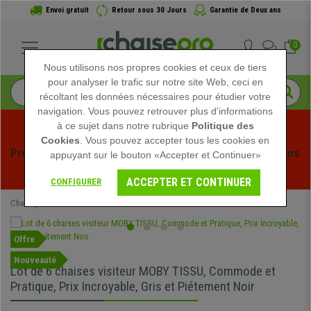
Envoi gratuit
Retour sous 30 Jours
Garantie de Deux ans
0
Nous utilisons nos propres cookies et ceux de tiers
pour analyser le trafic sur notre site Web, ceci en
récoltant les données nécessaires pour étudier votre
navigation. Vous pouvez retrouver plus d'informations
à ce sujet dans notre rubrique
Politique des
Cookies
. Vous pouvez accepter tous les cookies en
Profitez des soldes d'été chez Chaisepro ! Des réductions 
appuyant sur le bouton «Accepter et Continuer»
exclusives pour une durée limitée - 
Voir l'offre
 -
ACCEPTER ET CONTINUER
CONFIGURER
Chaisepro
Chaises de conférence
Offre
Nouveauté
Lot de 6 chaises visiteur MOBY TISSU, Commode et
Pratique, Prix Incroyable, Gris et Piétement Noir