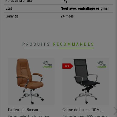
Poids de la chaise
4 kg
• Choix important de coloris
Etat
Neuf avec emballage original
Garantie
24 mois
PRODUITS
RECOMMANDÉS
-33%
Fauteuil de Bureau
Chaise de bureau DOMI,
ISTANBUL, Design Exclusif,
Structure Métallique
Élégant fauteuil de bureau aux
Chaise de bureau DOMI avec une