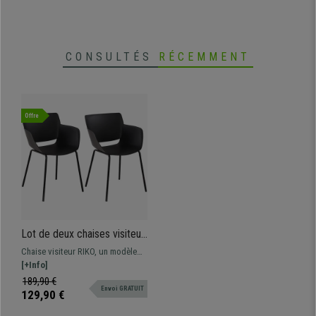
CONSULTÉS
RÉCEMMENT
Offre
Lot de deux chaises visiteur
RIKO, Confortable,
Chaise visiteur RIKO, un modèle
Polyvalente et Robuste, Noir
au design exclusif, parfaite si
[+Info]
vous recherchez une chaise pour
189,90 €
Envoi GRATUIT
votre extérieur et votre intérieur.
129,90 €