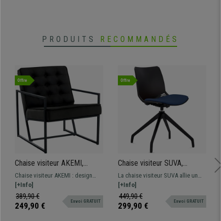
PRODUITS
RECOMMANDÉS
Offre
Offre
Chaise visiteur AKEMI,
Chaise visiteur SUVA,
Design Raffiné et Élégant, en
Pivotante, Design Moderne,
Chaise visiteur AKEMI : design
La chaise visiteur SUVA allie un
Velours, Noir
en Polypropylène, Bleu
élégant et moderne, structure en
[+Info]
design moderne à une grande
[+Info]
métal. Ce modèle confortable
polyvalence. Elle est très pratique
389,90 €
449,90 €
Envoi GRATUIT
Envoi GRATUIT
présente des finitions de grande
car pivotante à 360º. Disponible
249,90 €
299,90 €
qualité.
en différentes couleurs.