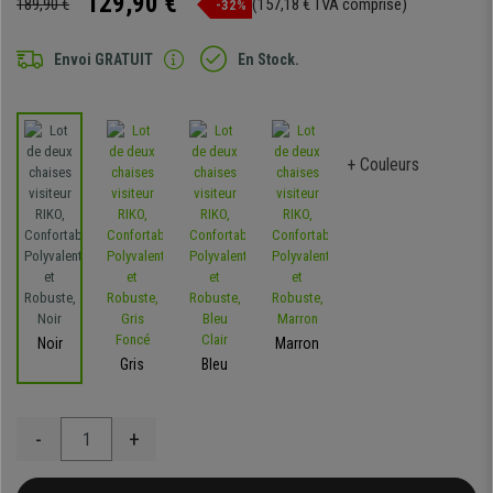
129,90 €
189,90 €
(157,18 € TVA comprise)
-32%
Envoi GRATUIT
En Stock.
+ Couleurs
Noir
Marron
Gris
Bleu
-
+