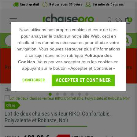
Envoi gratuit
Retour sous 30 Jours
Garantie de Deux ans
0
Nous utilisons nos propres cookies et ceux de tiers
pour analyser le trafic sur notre site Web, ceci en
récoltant les données nécessaires pour étudier votre
navigation. Vous pouvez retrouver plus d'informations
à ce sujet dans notre rubrique
Politique des
Cookies
. Vous pouvez accepter tous les cookies en
Profitez des soldes d'été chez Chaisepro ! Des réductions 
appuyant sur le bouton «Accepter et Continuer»
exclusives pour une durée limitée - 
Voir l'offre
 -
ACCEPTER ET CONTINUER
CONFIGURER
Chaisepro
Chaises de Bureau
Chaises Visiteur
Offre
Lot de deux chaises visiteur RIKO, Confortable,
Polyvalente et Robuste, Noir