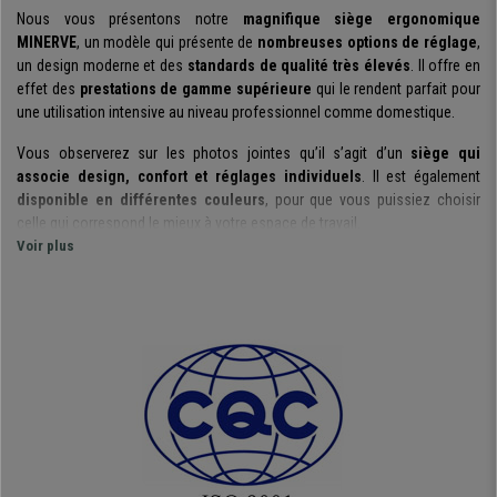
Nous vous présentons notre
magnifique siège ergonomique
MINERVE
, un modèle qui présente de
nombreuses options de réglage
,
un design moderne et des
standards de qualité très élevés
. Il offre en
effet des
prestations de gamme supérieure
qui le rendent parfait pour
une utilisation intensive au niveau professionnel comme domestique.
Vous observerez sur les photos jointes qu’il s’agit d’un
siège qui
associe design, confort et réglages individuels
. Il est également
disponible en différentes couleurs
, pour que vous puissiez choisir
celle qui correspond le mieux à votre espace de travail.
Voir plus
L’ergonomie et le confort ont été spécialement pris en compte au
moment de concevoir ce siège
. L’ensemble de ses composants
présentent des formes étudiées ayant pour objectif d’obtenir la meilleure
posture et que le corps soit bien maintenu. C’est un élément très
intéressant surtout en cas d’utilisation intensive.
Vous saurez apprécier également l
’assise, dotée d’un réglage en
hauteur et profondeur
. Cette fonction avancée permet aux muscles de
rester totalement soutenus et que les jambes soient bien détendues.
Les accoudoirs sont également ajustables en hauteur, orientation et