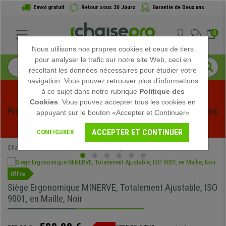
Envoi gratuit
Retour sous 30 Jours
Garantie de Deux ans
0
Nous utilisons nos propres cookies et ceux de tiers
pour analyser le trafic sur notre site Web, ceci en
récoltant les données nécessaires pour étudier votre
navigation. Vous pouvez retrouver plus d'informations
à ce sujet dans notre rubrique
Politique des
Cookies
. Vous pouvez accepter tous les cookies en
Profitez des soldes d'été chez Chaisepro ! Des réductions 
appuyant sur le bouton «Accepter et Continuer»
exclusives pour une durée limitée - 
Voir l'offre
 -
ACCEPTER ET CONTINUER
CONFIGURER
Chaisepro
Chaises de Bureau
Chaises Ergonomiques
Offre
Siège Ergonomique MINERVE, Totalement Ajustable, ISO
9001, en Maille, Noir