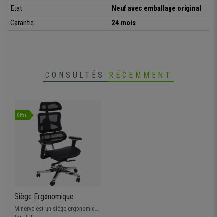
•
Revêtement en maille respirable
Etat
Neuf avec emballage original
• Certificat ISO 9001 de qualité
Garantie
24 mois
•
Disponible en différentes couleurs
CONSULTÉS
RÉCEMMENT
Offre
Siège Ergonomique
MINERVE, Totalement
Minerve est un siège ergonomique
Ajustable, ISO 9001, en