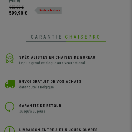
de première qualité. Avec certificat
[+Info]
Maille, Noir
ISO 9001, sublime et très
859,90 €
Rupture de stock
commode.
599,90 €
GARANTIE
CHAISEPRO
SPÉCIALISTES EN CHAISES DE BUREAU
Le plus grand catalogue au niveau national
ENVOI GRATUIT DE VOS ACHATS
dans toute la Belgique
GARANTIE DE RETOUR
Jusqu'à 30 jours
LIVRAISON ENTRE 3 ET 5 JOURS OUVRÉS