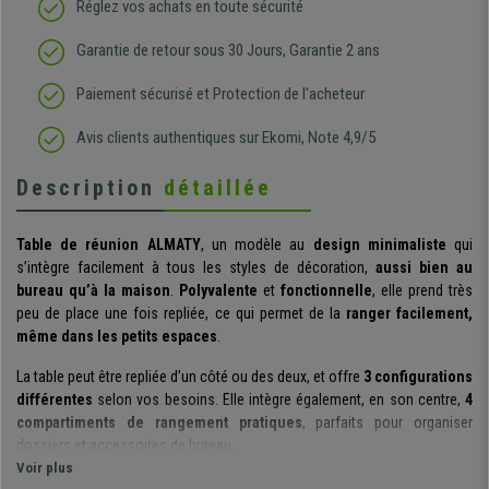
Réglez vos achats en toute sécurité
Garantie de retour sous 30 Jours, Garantie 2 ans
Paiement sécurisé et Protection de l'acheteur
Avis clients authentiques sur Ekomi, Note 4,9/5
Description
détaillée
Table de réunion ALMATY
, un modèle au
design minimaliste
qui
s’intègre facilement à tous les styles de décoration,
aussi bien au
bureau qu’à la maison
.
Polyvalente
et
fonctionnelle
, elle prend très
peu de place une fois repliée, ce qui permet de la
ranger facilement,
même dans les petits espaces
.
La table peut être repliée d’un côté ou des deux, et offre
3 configurations
différentes
selon vos besoins. Elle intègre également, en son centre,
4
compartiments de rangement pratiques
, parfaits pour organiser
dossiers et accessoires de bureau.
Voir plus
Sa
vaste surface de travail
se distingue par une finition effet bois