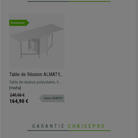
Nouveauté
Table de Réunion ALMATY,
Métal et Bois, 2 Rallonges
Table de réunion polyvalente, 3
Abattables, 3 Configurations,
configurations possibles,
[+Info]
Blanc
Disponibles en 3 coloris, idéale
249,90 €
Envoi GRATUIT
pour le bureau ou la maison.
164,90 €
GARANTIE
CHAISEPRO