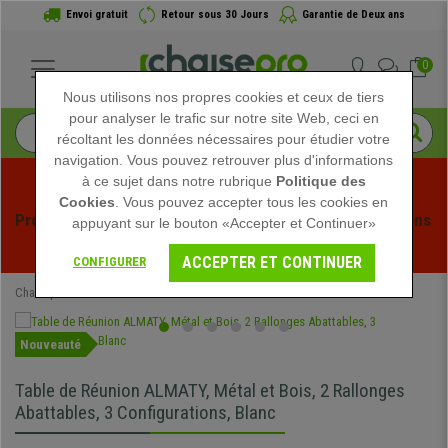
Envoi gratuit
Retour sous 30 Jours
Garantie de Deux ans
0
Nous utilisons nos propres cookies et ceux de tiers
pour analyser le trafic sur notre site Web, ceci en
récoltant les données nécessaires pour étudier votre
navigation. Vous pouvez retrouver plus d'informations
à ce sujet dans notre rubrique
Politique des
Cookies
. Vous pouvez accepter tous les cookies en
Profitez des soldes d'été chez Chaisepro ! Des réductions 
appuyant sur le bouton «Accepter et Continuer»
exclusives pour une durée limitée - 
Voir l'offre
 -
ACCEPTER ET CONTINUER
CONFIGURER
Chaisepro
Mobilier de bureau
Tables de Réunion
Nouveauté
Table de Réunion ALMATY, Métal et Bois, 2 Rallonges
Abattables, 3 Configurations, Blanc