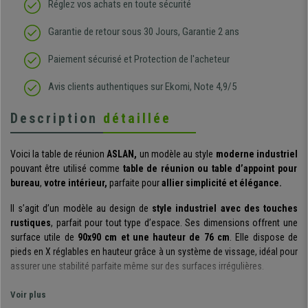
Réglez vos achats en toute sécurité
Garantie de retour sous 30 Jours, Garantie 2 ans
Paiement sécurisé et Protection de l'acheteur
Avis clients authentiques sur Ekomi, Note 4,9/5
Description
détaillée
Voici la table de réunion
ASLAN
,
un modèle au style
moderne industriel
pouvant être utilisé comme
table de réunion ou table d’appoint pour
bureau
,
votre intérieur,
p
arfaite pour
allier simplicité et élégance.
Il s’agit d’un modèle au
design de
style industriel avec des touches
rustiques
, parfait pour tout type d’espace.
Ses dimensions offrent une
surface utile de
90x90 cm
et une hauteur de 76 cm
. Elle dispose de
pieds en X réglables en hauteur
grâce à un système de vissage, idéal pour
assurer une stabilité parfaite même sur des surfaces irrégulières.
Elle se distingue par son
esthétique moderne et sa fabrication de
Voir plus
qualité
. Son plateau avec finition bois naturel et sa distinctive
base en