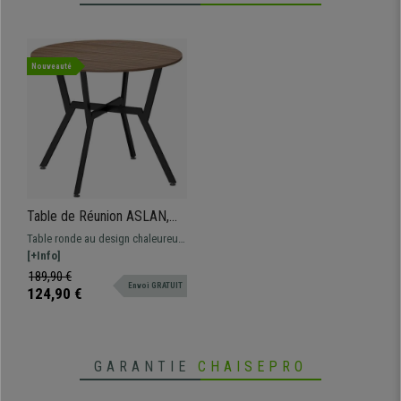
Nouveauté
Table de Réunion ASLAN,
Ronde, Structure En Acier, Ø
Table ronde au design chaleureux
90 x 76 cm, En Bois, Couleur
pour 2 personnes. Style nordique
[+Info]
Hêtre Foncé
avec pieds en boisl
189,90 €
Envoi GRATUIT
124,90 €
GARANTIE
CHAISEPRO