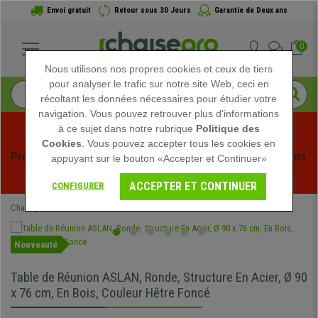
Envoi gratuit
Retour sous 30 Jours
Garantie de Deux ans
0
Nous utilisons nos propres cookies et ceux de tiers
pour analyser le trafic sur notre site Web, ceci en
récoltant les données nécessaires pour étudier votre
navigation. Vous pouvez retrouver plus d'informations
à ce sujet dans notre rubrique
Politique des
Cookies
. Vous pouvez accepter tous les cookies en
Profitez des soldes d'été chez Chaisepro ! Des réductions 
appuyant sur le bouton «Accepter et Continuer»
exclusives pour une durée limitée - 
Voir l'offre
 -
ACCEPTER ET CONTINUER
CONFIGURER
Chaisepro
Mobilier de bureau
Tables de Réunion
Nouveauté
Table de Réunion ASLAN, Ronde, Structure En Acier, Ø 90
x 76 cm, En Bois, Couleur Hêtre Foncé